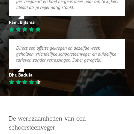
per veegbeurt en hoef nergens meer naar om te kijken.
Ideaal als je regelmatig stookt.
Fam. Bijlsma
Direct een offerte gekregen en dezelfde week
geholpen. Vriendelijke schoorsteenveger en duidelijke
tarieven zonder verrassingen. Super geregeld.
Dhr. Badula
De werkzaamheden van een
schoorsteenveger