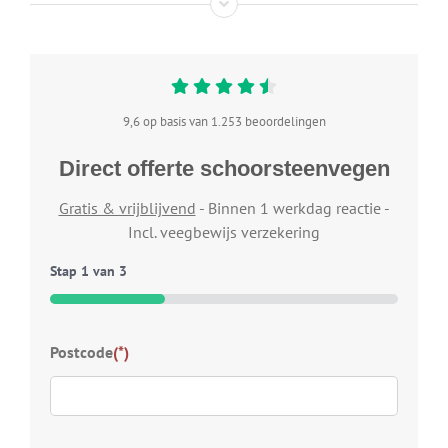
9,6 op basis van 1.253 beoordelingen
Direct offerte schoorsteenvegen
Gratis & vrijblijvend
- Binnen 1 werkdag reactie -
Incl. veegbewijs verzekering
Stap
1
van
3
33%
Typ
Postcode
(*)
Welk
wij 