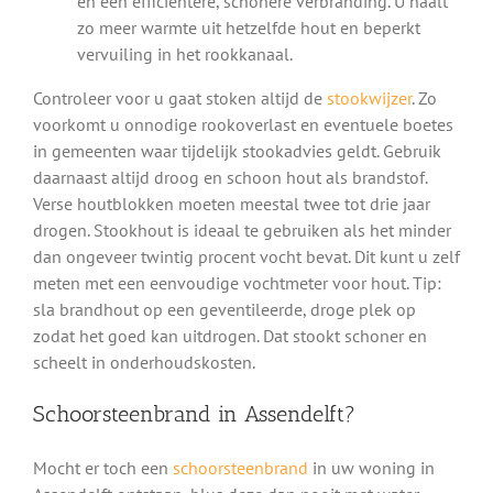
en een efficiëntere, schonere verbranding. U haalt
zo meer warmte uit hetzelfde hout en beperkt
vervuiling in het rookkanaal.
Controleer voor u gaat stoken altijd de
stookwijzer
. Zo
voorkomt u onnodige rookoverlast en eventuele boetes
in gemeenten waar tijdelijk stookadvies geldt. Gebruik
daarnaast altijd droog en schoon hout als brandstof.
Verse houtblokken moeten meestal twee tot drie jaar
drogen. Stookhout is ideaal te gebruiken als het minder
dan ongeveer twintig procent vocht bevat. Dit kunt u zelf
meten met een eenvoudige vochtmeter voor hout. Tip:
sla brandhout op een geventileerde, droge plek op
zodat het goed kan uitdrogen. Dat stookt schoner en
scheelt in onderhoudskosten.
Schoorsteenbrand in Assendelft?
Mocht er toch een
schoorsteenbrand
in uw woning in