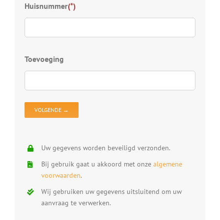
Kies
Huisnummer
(*)
S
D
Z
D
Toevoeging
D
V
D
O
Uw gegevens worden beveiligd verzonden.
Bij gebruik gaat u akkoord met onze
algemene
voorwaarden
.
Wij gebruiken uw gegevens uitsluitend om uw
aanvraag te verwerken.