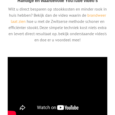
Handige en waardevolle YouTube video's
Wilt u direct besparen op stookkosten en minder rook in
huis hebben? Bekijk dan de video waarin de
brandweer
laat zien
hoe u met de Zwitserse methode schoner en
efficiënter stookt. Deze simpele techniek kost niets extra
en levert direct resultaat op. bekijk onderstaande video's
en doe er u voordeel mee!