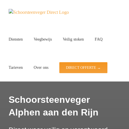
Ga
naar
inhoud
Diensten
Veegbewijs
Veilig stoken
FAQ
Tarieven
Over ons
DIRECT OFFERTE →
Schoorsteenveger
Alphen aan den Rijn