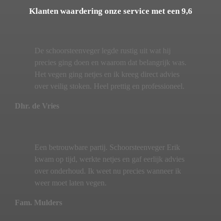
Klanten waardering onze service met een 9,6
De schoorsteenveger legde rustig uit wat hij
precies ging doen en waarom dat belangrijk was.
Het vegen ging netjes en ik kreeg direct advies
over veilig stoken. Heel prettig en professioneel.
Dhr. de Vries
Een betrouwbare partij. Schoorsteenveger Erik
kwam op tijd, werkte netjes en gaf eerlijk advies
over onderhoud. Ik weet nu precies wanneer ik
weer moet laten vegen.
Fam. Mulders