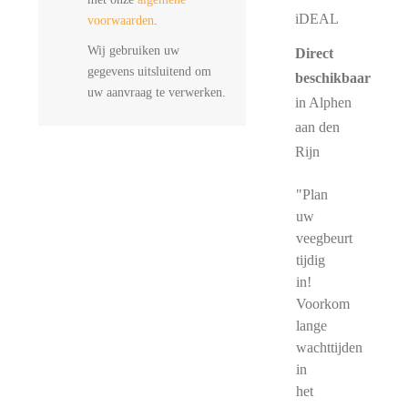
iDEAL
voorwaarden
.
Wij gebruiken uw
Direct
gegevens uitsluitend om
beschikbaar
uw aanvraag te verwerken.
in Alphen
aan den
Rijn
"Plan
uw
veegbeurt
tijdig
in!
Voorkom
lange
wachttijden
in
het