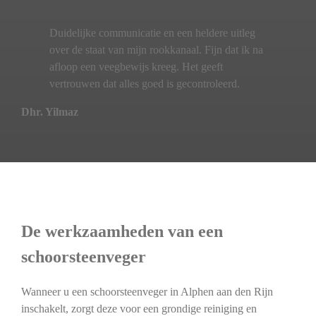
Duidelijke communicatie en een heldere uitleg
over de staat van mijn rookkanaal. Fijn dat ik na
afloop een veegbewijs kreeg. Het geeft
vertrouwen dat alles goed is gecontroleerd.
Dhr. Yilmaz
De werkzaamheden van een
schoorsteenveger
Wanneer u een schoorsteenveger in Alphen aan den Rijn
inschakelt, zorgt deze voor een grondige reiniging en