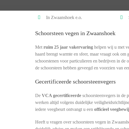
In Zwaanshoek e.o.
Schoorsteen vegen in Zwaanshoek
Met
ruim 25 jaar vakervaring
helpen wij u met ve
haard brengt warmte en sfeer, maar vraagt ook om 
schoorstenen voor particulieren en bedrijven in de 
de schoorsteen hebben geveegd en voorzien van ee
Gecertificeerde schoorsteenvegers
De
VCA gecertificeerde
schoorsteenvegers in de 
werken altijd volgens duidelijke veiligheidsrichtlij
iedere veegbeurt ontvangt u een
officieel veegbewi
Heeft u vragen over schoorsteen vegen in Zwaansh
duidelijk advies en maken een vrijblijvende en sche