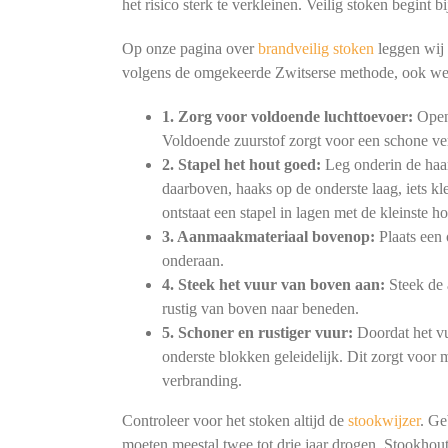
het risico sterk te verkleinen. Veilig stoken begint
Op onze pagina over
brandveilig stoken
leggen wij 
volgens de omgekeerde Zwitserse methode, ook we
1. Zorg voor voldoende luchttoevoer:
Open 
Voldoende zuurstof zorgt voor een schone ve
2. Stapel het hout goed:
Leg onderin de haar
daarboven, haaks op de onderste laag, iets kl
ontstaat een stapel in lagen met de kleinste h
3. Aanmaakmateriaal bovenop:
Plaats een 
onderaan.
4. Steek het vuur van boven aan:
Steek de 
rustig van boven naar beneden.
5. Schoner en rustiger vuur:
Doordat het vu
onderste blokken geleidelijk. Dit zorgt voor
verbranding.
Controleer voor het stoken altijd de
stookwijzer
. Ge
moeten meestal twee tot drie jaar drogen. Stookhout