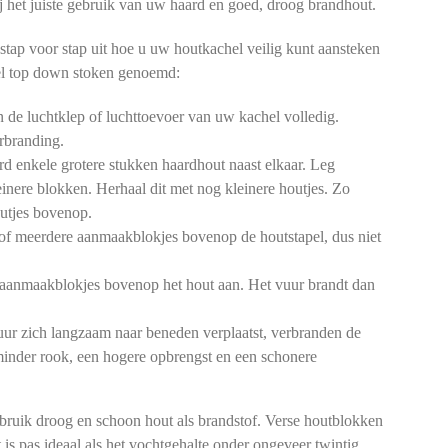
 bij het juiste gebruik van uw haard en goed, droog brandhout.
stap voor stap uit hoe u uw houtkachel veilig kunt aansteken
l top down stoken genoemd:
de luchtklep of luchttoevoer van uw kachel volledig.
rbranding.
d enkele grotere stukken haardhout naast elkaar. Leg
einere blokken. Herhaal dit met nog kleinere houtjes. Zo
outjes bovenop.
of meerdere aanmaakblokjes bovenop de houtstapel, dus niet
aanmaakblokjes bovenop het hout aan. Het vuur brandt dan
ur zich langzaam naar beneden verplaatst, verbranden de
 minder rook, een hogere opbrengst en een schonere
bruik droog en schoon hout als brandstof. Verse houtblokken
 is pas ideaal als het vochtgehalte onder ongeveer twintig