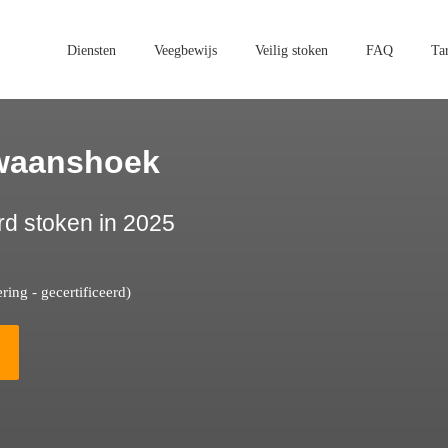
Diensten
Veegbewijs
Veilig stoken
FAQ
Ta
waanshoek
rd stoken in 2025
ing - gecertificeerd)