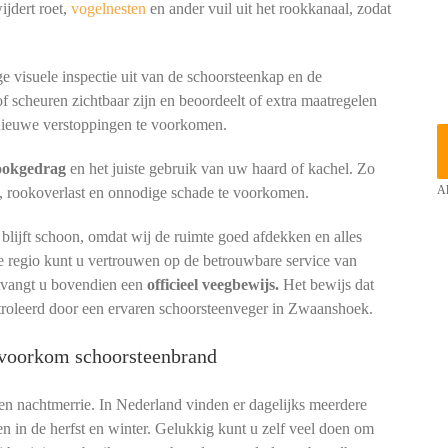
ijdert roet,
vogelnesten
en ander vuil uit het rookkanaal, zodat
e visuele inspectie uit van de schoorsteenkap en de
of scheuren zichtbaar zijn en beoordeelt of extra maatregelen
ieuwe verstoppingen te voorkomen.
tookgedrag
en het juiste gebruik van uw haard of kachel. Zo
, rookoverlast en onnodige schade te voorkomen.
Al
lijft schoon, omdat wij de ruimte goed afdekken en alles
e regio kunt u vertrouwen op de betrouwbare service van
ntvangt u bovendien een
officieel veegbewijs.
Het bewijs dat
ntroleerd door een ervaren schoorsteenveger in Zwaanshoek.
 voorkom schoorsteenbrand
een nachtmerrie. In Nederland vinden er dagelijks meerdere
en in de herfst en winter. Gelukkig kunt u zelf veel doen om