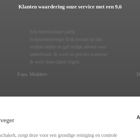
Klanten waardering onze service met een 9,6
Een betrouwbare partij.
Schoorsteenveger Erik kwam op tijd,
werkte netjes en gaf eerlijk advies over
onderhoud. Ik weet nu precies wanneer
ik weer moet laten vegen.
Fam. Mulders
D
A
nveger
hakelt, zorgt deze voor een grondige reiniging en controle