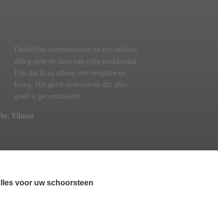
Duidelijke communicatie en een heldere
uitleg over de staat van mijn rookkanaal.
Fijn dat ik na afloop een veegbewijs
kreeg. Het geeft vertrouwen dat alles
goed is gecontroleerd.
hr. Yilmaz
lles voor uw schoorsteen