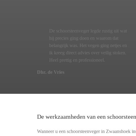
De schoorsteenveger legde rustig uit wat
hij precies ging doen en waarom dat
belangrijk was. Het vegen ging netjes en
ik kreeg direct advies over veilig stoken.
Heel prettig en professioneel.
Dhr. de Vries
De werkzaamheden van een schoorstee
Wanneer u een schoorsteenveger in Zwaanshoek insc