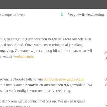
Scherpe tarieven
Veegbewijs verzekering
ilig en zorgvuldig
schoorsteen vegen in Zwaanshoek
. Een
goed onderhoud. Onze vakmensen reinigen al jarenlang
omgeving. Zo waren wij recent nog bij u in de straat, waar wij
P
n veilige
vonkenvanger
.
B
provincie Noord-Holland van
SchoorsteenvegerDirect.nl
O
nen. Onze klanten
beoordelen ons met een 9,6
gemiddeld. Na
V
js
, dat vaak nodig is voor uw opstalverzekering.
oek? Neem gerust contact met ons op. Wij geven u graag
P
rpe offerte voor u op.