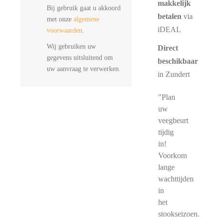
makkelijk
Bij gebruik gaat u akkoord
betalen
via
met onze
algemene
iDEAL
voorwaarden
.
Wij gebruiken uw
Direct
gegevens uitsluitend om
beschikbaar
uw aanvraag te verwerken.
in Zundert
"Plan
uw
veegbeurt
tijdig
in!
Voorkom
lange
wachttijden
in
het
stookseizoen.