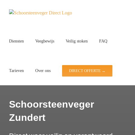
Ga
naar
inhoud
Diensten
Veegbewijs
Veilig stoken
FAQ
Tarieven
Over ons
DIRECT OFFERTE →
Schoorsteenveger
Zundert