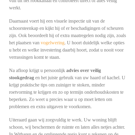
vuil uit het rookkanaal en controleert direct of alles veilig
werkt.
Daarnaast voert hij een visuele inspectie uit van de
schoorsteenkap en kijkt hij of er beschadigingen of scheuren
zijn. Ook beoordeelt hij of extra maatregelen nodig zijn, zoals
het plaatsen van
vogelwering
. U hoort duidelijk welke opties
u hebt en welke investering daarbij hoort, zodat u nooit voor
verrassingen komt te staan.
Na afloop krijgt u persoonlijk
advies over veilig
stookgedrag
en het juiste gebruik van uw haard of kachel. U
krijgt praktische tips om zuiniger te stoken, minder
roetvorming te krijgen en zo op termijn onderhoudskosten te
beperken. Zo weet u precies waar u op moet letten om
problemen en extra uitgaven te voorkomen.
Uiteraard gaan wij zorgvuldig te werk. Uw woning blijft
schoon, wij beschermen de ruimte en laten alles netjes achter.
In Witharen en de omliggende regio kunt u rekenen op de