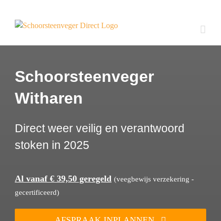
Ga
naar
inhoud
Schoorsteenveger
Witharen
Direct weer veilig en verantwoord
stoken in 2025
Al vanaf € 39,50 geregeld
(veegbewijs verzekering -
gecertificeerd)
AFSPRAAK INPLANNEN