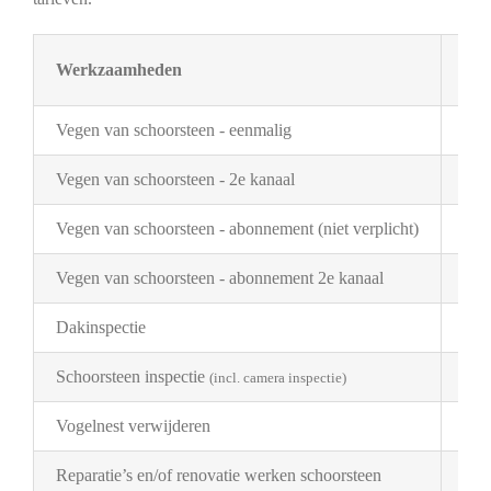
Werkzaamheden
Tar
Vegen van schoorsteen - eenmalig
€ 3
Vegen van schoorsteen - 2e kanaal
€ 2
Vegen van schoorsteen - abonnement (niet verplicht)
€ 3
Vegen van schoorsteen - abonnement 2e kanaal
€ 1
Dakinspectie
€ 2
Schoorsteen inspectie
€ 1
(incl. camera inspectie)
Vogelnest verwijderen
Pri
Reparatie’s en/of renovatie werken schoorsteen
Pri