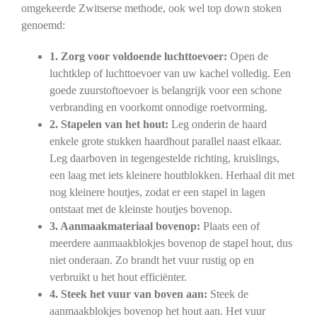
omgekeerde Zwitserse methode, ook wel top down stoken
genoemd:
1. Zorg voor voldoende luchttoevoer:
Open de
luchtklep of luchttoevoer van uw kachel volledig. Een
goede zuurstoftoevoer is belangrijk voor een schone
verbranding en voorkomt onnodige roetvorming.
2. Stapelen van het hout:
Leg onderin de haard
enkele grote stukken haardhout parallel naast elkaar.
Leg daarboven in tegengestelde richting, kruislings,
een laag met iets kleinere houtblokken. Herhaal dit met
nog kleinere houtjes, zodat er een stapel in lagen
ontstaat met de kleinste houtjes bovenop.
3. Aanmaakmateriaal bovenop:
Plaats een of
meerdere aanmaakblokjes bovenop de stapel hout, dus
niet onderaan. Zo brandt het vuur rustig op en
verbruikt u het hout efficiënter.
4. Steek het vuur van boven aan:
Steek de
aanmaakblokjes bovenop het hout aan. Het vuur