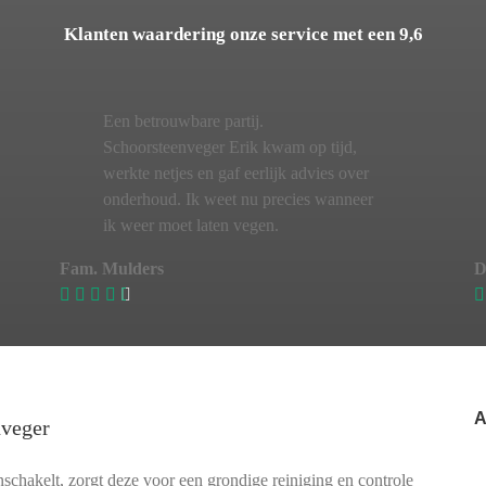
Klanten waardering onze service met een 9,6
Een betrouwbare partij.
Schoorsteenveger Erik kwam op tijd,
werkte netjes en gaf eerlijk advies over
onderhoud. Ik weet nu precies wanneer
ik weer moet laten vegen.
Fam. Mulders
D
A
nveger
chakelt, zorgt deze voor een grondige reiniging en controle