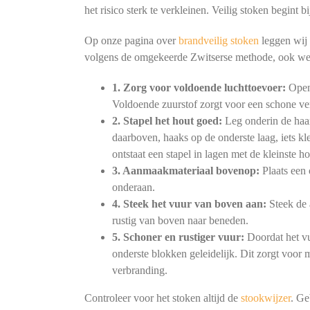
het risico sterk te verkleinen. Veilig stoken begint
Op onze pagina over
brandveilig stoken
leggen wij 
volgens de omgekeerde Zwitserse methode, ook we
1. Zorg voor voldoende luchttoevoer:
Open 
Voldoende zuurstof zorgt voor een schone ve
2. Stapel het hout goed:
Leg onderin de haar
daarboven, haaks op de onderste laag, iets kl
ontstaat een stapel in lagen met de kleinste h
3. Aanmaakmateriaal bovenop:
Plaats een 
onderaan.
4. Steek het vuur van boven aan:
Steek de 
rustig van boven naar beneden.
5. Schoner en rustiger vuur:
Doordat het vu
onderste blokken geleidelijk. Dit zorgt voor
verbranding.
Controleer voor het stoken altijd de
stookwijzer
. Ge