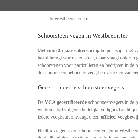
In Westbeemster e.o.
Schoorsteen vegen in Westbeemster
Met
ruim 25 jaar vakervaring
helpen wij u met ve
haard brengt warmte en sfeer, maar vraagt ook om 
schoorstenen voor particulieren en bedrijven in de 
de schoorsteen hebben geveegd en voorzien van ee
Gecertificeerde schoorsteenvegers
De
VCA gecertificeerde
schoorsteenvegers in de 
werken altijd volgens duidelijke veiligheidsrichtlij
iedere veegbeurt ontvangt u een
officieel veegbewi
Heeft u vragen over schoorsteen vegen in Westbeem
duidelijk advies en maken een vrijblijvende en sche