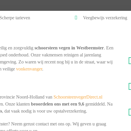
Scherpe tarieven
Veegbewijs verzekering
ilig en zorgvuldig
schoorsteen vegen in Westbeemster
. Een
goed onderhoud. Onze vakmensen reinigen al jarenlang
omgeving. Zo waren wij recent nog bij u in de straat, waar wij
n veilige
vonkenvanger
.
provincie Noord-Holland van
SchoorsteenvegerDirect.nl
nen. Onze klanten
beoordelen ons met een 9,6
gemiddeld. Na
js
, dat vaak nodig is voor uw opstalverzekering.
ster? Neem gerust contact met ons op. Wij geven u graag
rpe offerte voor u op.