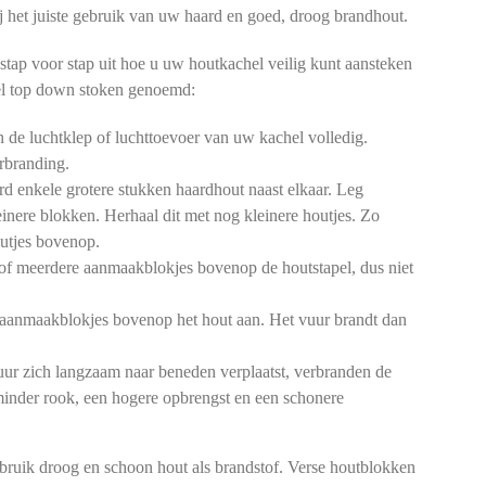
 bij het juiste gebruik van uw haard en goed, droog brandhout.
stap voor stap uit hoe u uw houtkachel veilig kunt aansteken
l top down stoken genoemd:
de luchtklep of luchttoevoer van uw kachel volledig.
rbranding.
d enkele grotere stukken haardhout naast elkaar. Leg
einere blokken. Herhaal dit met nog kleinere houtjes. Zo
outjes bovenop.
of meerdere aanmaakblokjes bovenop de houtstapel, dus niet
aanmaakblokjes bovenop het hout aan. Het vuur brandt dan
ur zich langzaam naar beneden verplaatst, verbranden de
 minder rook, een hogere opbrengst en een schonere
bruik droog en schoon hout als brandstof. Verse houtblokken