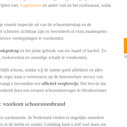
ijdert roet,
vogelnesten
en ander vuil uit het rookkanaal, zodat
e visuele inspectie uit van de schoorsteenkap en de
of scheuren zichtbaar zijn en beoordeelt of extra maatregelen
ieuwe verstoppingen te voorkomen.
tookgedrag
en het juiste gebruik van uw haard of kachel. Zo
, rookoverlast en onnodige schade te voorkomen.
Al
lijft schoon, omdat wij de ruimte goed afdekken en alles
de regio kunt u vertrouwen op de betrouwbare service van
ntvangt u bovendien een
officieel veegbewijs.
Het bewijs dat
troleerd door een ervaren schoorsteenveger in Westbeemster.
r: voorkom schoorsteenbrand
een nachtmerrie. In Nederland vinden er dagelijks meerdere
en in de herfst en winter. Gelukkig kunt u zelf veel doen om