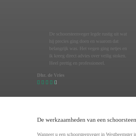
De schoorsteenveger legde rustig uit wat
hij precies ging doen en waarom dat
belangrijk was. Het vegen ging netjes en
ik kreeg direct advies over veilig stoken.
Heel prettig en professioneel.
Dhr. de Vries
De werkzaamheden van een schoorstee
Wanneer u een schoorsteenveger in Westbeemster ins