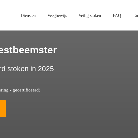
Diensten
Veegbewijs
Veilig stoken
FAQ
Ta
estbeemster
rd stoken in 2025
ing - gecertificeerd)