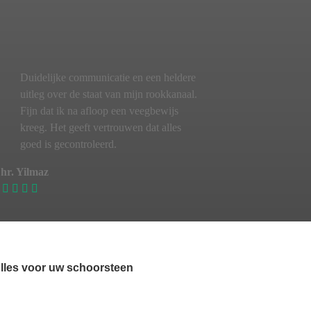
Duidelijke communicatie en een heldere
uitleg over de staat van mijn rookkanaal.
Fijn dat ik na afloop een veegbewijs
kreeg. Het geeft vertrouwen dat alles
goed is gecontroleerd.
hr. Yilmaz
lles voor uw schoorsteen