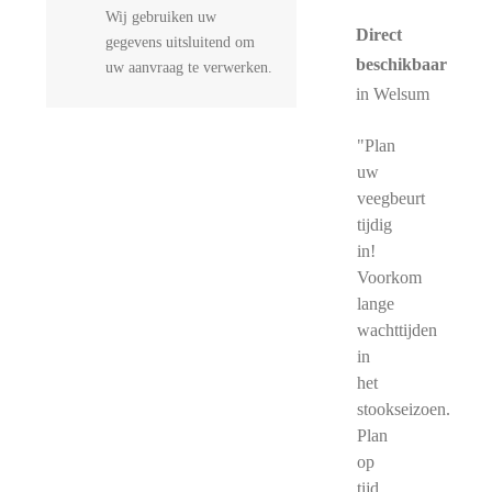
Wij gebruiken uw
Direct
gegevens uitsluitend om
beschikbaar
uw aanvraag te verwerken.
in Welsum
"Plan
uw
veegbeurt
tijdig
in!
Voorkom
lange
wachttijden
in
het
stookseizoen.
Plan
op
tijd