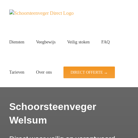
Ga
naar
inhoud
Diensten
Veegbewijs
Veilig stoken
FAQ
Tarieven
Over ons
DIRECT OFFERTE →
Schoorsteenveger
Welsum