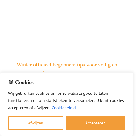
Winter officieel begonnen: tips voor veilig en
verantwoord stoken
🍪 Cookies
1 december 2025
Wij
gebruiken
cookies
om
onze
website
goed
te
laten
Nu de winter officieel is begonnen, wilt u
functioneren
en
om
statistieken
te
verzamelen.
U
kunt
cookies
misschien genieten van een warm haardvuur. Met
accepteren of afwijzen.
Cookiebeleid
deze tips stookt u veilig, verantwoord en volgens
de geldende regels. Veilig en verantwoord stoken
Afwijzen
Accepteren
kort samengevat Gebruik alleen droog en schoon
hout Laat de [...]