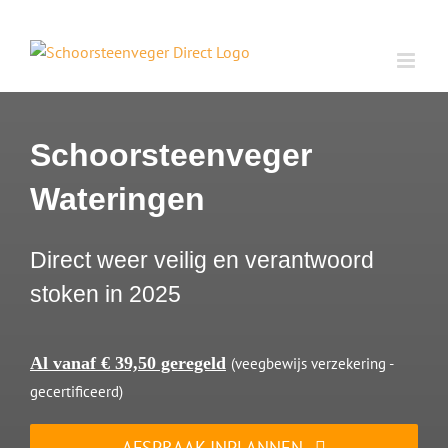
Ga
naar
inhoud
Schoorsteenveger
Wateringen
Direct weer veilig en verantwoord
stoken in 2025
Al vanaf € 39,50 geregeld
(veegbewijs verzekering -
gecertificeerd)
AFSPRAAK INPLANNEN