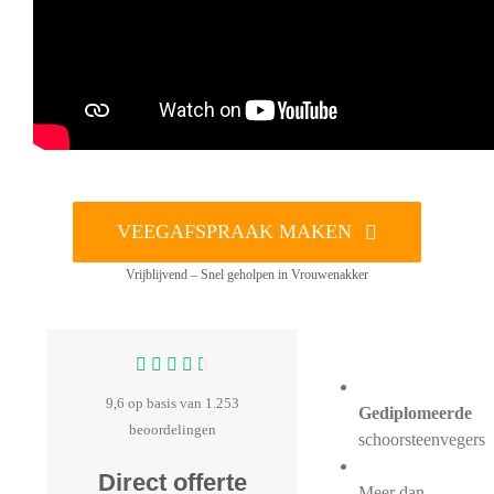
VEEGAFSPRAAK MAKEN
Vrijblijvend – Snel geholpen in Vrouwenakker
9,6 op basis van 1.253
Gediplomeerde
beoordelingen
schoorsteenvegers
Direct offerte
Meer dan