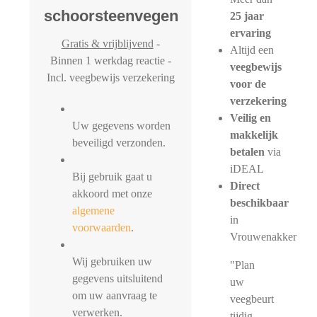
schoorsteenvegen
25 jaar
ervaring
Gratis & vrijblijvend
-
Altijd een
Binnen 1 werkdag reactie -
veegbewijs
Incl. veegbewijs verzekering
voor de
verzekering
Veilig en
Uw gegevens worden
makkelijk
beveiligd verzonden.
betalen
via
iDEAL
Bij gebruik gaat u
Direct
akkoord met onze
beschikbaar
algemene
in
voorwaarden
.
Vrouwenakker
Wij gebruiken uw
"Plan
gegevens uitsluitend
uw
om uw aanvraag te
veegbeurt
verwerken.
tijdig