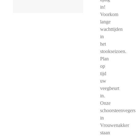
in!
Voorkom
lange
wachttijden
in
het
stookseizoen.
Plan
op
tijd
uw
veegbeurt
in.
Onze
schoorsteenvegers
in
Vrouwenakker
staan