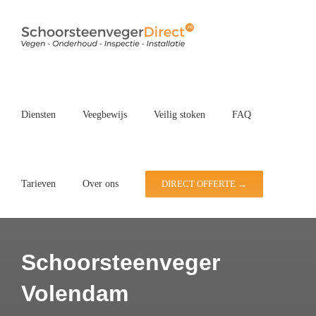
Ga
naar
inhoud
Diensten
Veegbewijs
Veilig stoken
FAQ
Tarieven
Over ons
DIRECT OFFERTE →
Schoorsteenveger
Volendam