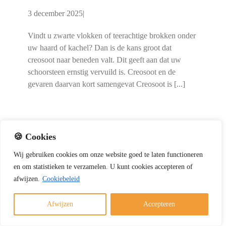
3 december 2025
|
Vindt u zwarte vlokken of teerachtige brokken onder
uw haard of kachel? Dan is de kans groot dat
creosoot naar beneden valt. Dit geeft aan dat uw
schoorsteen ernstig vervuild is. Creosoot en de
gevaren daarvan kort samengevat Creosoot is [...]
🍪 Cookies
Wij
gebruiken
cookies
om
onze
website
goed
te
laten
functioneren
Rookterugslag vanuit de haard: tips en oplossingen
en
om
statistieken
te
verzamelen.
U
kunt
cookies
accepteren of
Gallery
afwijzen.
Cookiebeleid
Rookterugslag vanuit de haard: tips en oplossingen
Afwijzen
Accepteren
Schoorsteenvegen