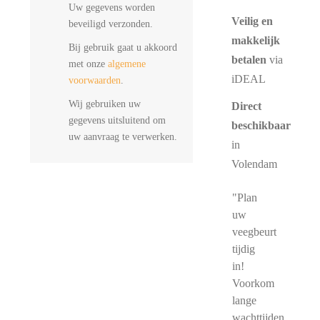
Uw gegevens worden
Veilig en
beveiligd verzonden.
makkelijk
Bij gebruik gaat u akkoord
betalen
via
met onze
algemene
iDEAL
voorwaarden
.
Wij gebruiken uw
Direct
gegevens uitsluitend om
beschikbaar
uw aanvraag te verwerken.
in
Volendam
"Plan
uw
veegbeurt
tijdig
in!
Voorkom
lange
wachttijden