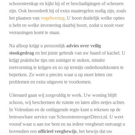
schoorsteenkap en kijkt hij of er beschadigingen of scheuren
zijn. Ook beoordeelt hij of extra maatregelen nodig zijn, zoals
het plaatsen van
vogelwering
. U hoort duidelijk welke opties
u hebt en welke investering daarbij hoort, zodat u nooit voor
verrassingen komt te staan.
Na afloop krijgt u persoonlijk
advies over veilig
stookgedrag
en het juiste gebruik van uw haard of kachel. U
krijgt praktische tips om zuiniger te stoken, minder
roetvorming te krijgen en zo op termijn onderhoudskosten te
beperken. Zo weet u precies waar u op moet letten om
problemen en extra uitgaven te voorkomen.
Uiteraard gaan wij zorgvuldig te werk. Uw woning blijft
schoon, wij beschermen de ruimte en laten alles netjes achter.
In Volendam en de omliggende regio kunt u rekenen op de
betrouwbare service van SchoorsteenvegerDirect.nl. U weet
vooraf waar u aan toe bent en na iedere veegbeurt ontvangt u
bovendien een
officieel veegbewijs
, het bewijs dat uw