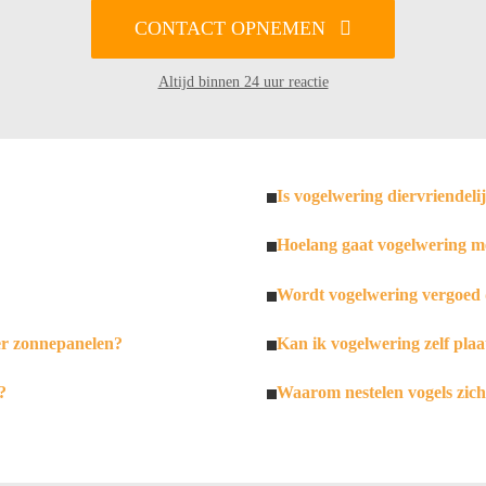
CONTACT OPNEMEN
Altijd binnen 24 uur reactie
Is vogelwering diervriendeli
Hoelang gaat vogelwering m
Wordt vogelwering vergoed 
er zonnepanelen?
Kan ik vogelwering zelf plaa
?
Waarom nestelen vogels zic