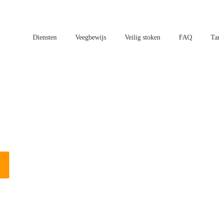
Diensten
Veegbewijs
Veilig stoken
FAQ
Ta
atsen in Sittard?
n vogels