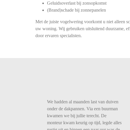
Geluidsoverlast bij zonsopkomst
(Brand)schade bij zonnepanelen
Met de juiste vogelwering voorkomt u niet alleen s
uw woning. Wij gebruiken uitsluitend duurzame, eff
door ervaren specialisten.
We
hadden
al
maanden
last
van
duiven
onder
de
dakpannen.
Via
een
buurman
kwamen
we
bij
jullie
terecht.
De
monteur
kwam
keurig
op
tijd,
legde
alles
rustig
uit
en
binnen
een
paar
uur
was
de