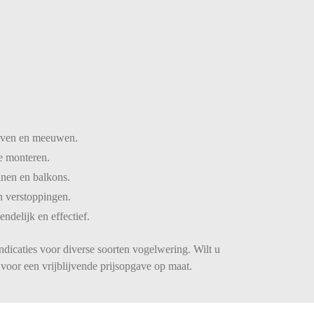
iven
en
meeuwen.
te
monteren.
inen
en
balkons.
n
verstoppingen.
iendelijk
en
effectief.
ndicaties voor diverse soorten vogelwering. Wilt u
voor een vrijblijvende prijsopgave op maat.