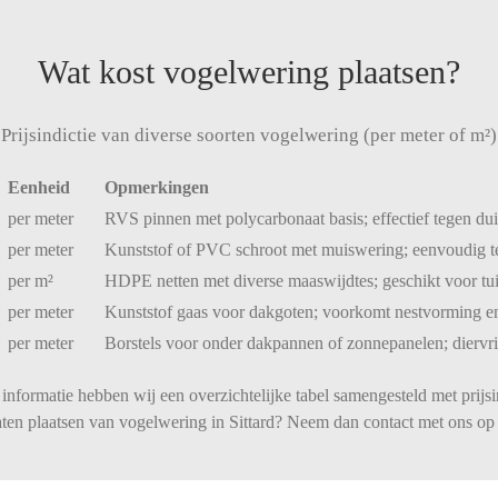
Wat kost vogelwering plaatsen?
Prijsindictie van diverse soorten vogelwering (per meter of m²)
Eenheid
Opmerkingen
per
meter
RVS
pinnen
met
polycarbonaat
basis;
effectief
tegen
du
per
meter
Kunststof
of
PVC
schroot
met
muiswering;
eenvoudig
per
m²
HDPE
netten
met
diverse
maaswijdtes;
geschikt
voor
tu
per
meter
Kunststof
gaas
voor
dakgoten;
voorkomt
nestvorming
e
per
meter
Borstels
voor
onder
dakpannen
of
zonnepanelen;
diervr
informatie hebben wij een overzichtelijke tabel samengesteld met prijsi
laten plaatsen van vogelwering in Sittard? Neem dan contact met ons op 