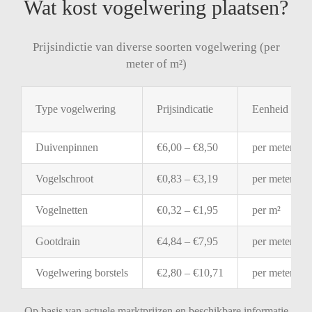
Wat kost vogelwering plaatsen?
Prijsindictie van diverse soorten vogelwering (per
meter of m²)
Type
vogelwering
Prijsindicatie
Eenheid
Duivenpinnen
€
6,00 – €
8,50
per
meter
Vogelschroot
€
0,83 – €
3,19
per
meter
Vogelnetten
€
0,32 – €
1,95
per
m²
Gootdrain
€
4,84 – €
7,95
per
meter
Vogelwering
borstels
€
2,80 – €
10,71
per
meter
Op basis van actuele marktprijzen en beschikbare informatie