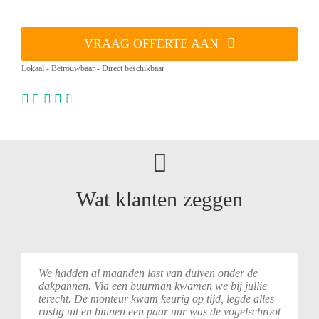
VRAAG OFFERTE AAN
Lokaal - Betrouwbaar - Direct beschikbaar
Wat klanten zeggen
We
hadden
al
maanden
last
van
duiven
onder
de
dakpannen.
Via
een
buurman
kwamen
we
bij
jullie
terecht.
De
monteur
kwam
keurig
op
tijd,
legde
alles
rustig
uit
en
binnen
een
paar
uur
was
de
vogelschroot