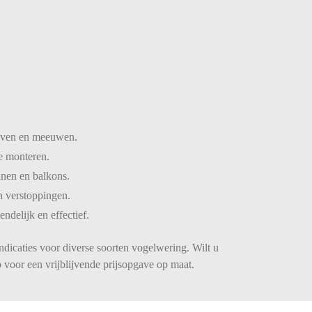
iven
en
meeuwen.
te
monteren.
inen
en
balkons.
n
verstoppingen.
iendelijk
en
effectief.
ndicaties voor diverse soorten vogelwering. Wilt u
 voor een vrijblijvende prijsopgave op maat.