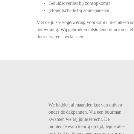
Geluidsoverlast bij zonsopkomst
(Brand)schade bij zonnepanelen
Met de juiste vogelwering voorkomt u niet alleen s
uw woning. Wij gebruiken uitsluitend duurzame, eff
door ervaren specialisten.
We
hadden
al
maanden
last
van
duiven
onder
de
dakpannen.
Via
een
buurman
kwamen
we
bij
jullie
terecht.
De
monteur
kwam
keurig
op
tijd,
legde
alles
rustig
uit
en
binnen
een
paar
uur
was
de