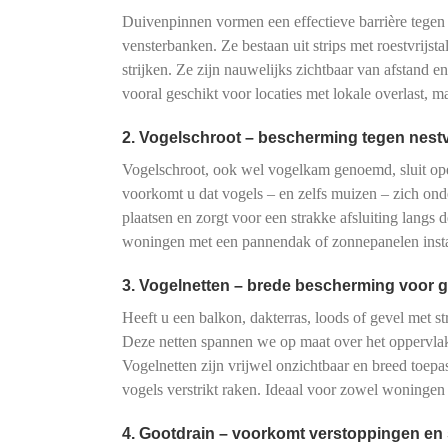
Duivenpinnen vormen een effectieve barrière tegen
vensterbanken. Ze bestaan uit strips met roestvrijs
strijken. Ze zijn nauwelijks zichtbaar van afstand e
vooral geschikt voor locaties met lokale overlast, 
2. Vogelschroot – bescherming tegen nes
Vogelschroot, ook wel vogelkam genoemd, sluit o
voorkomt u dat vogels – en zelfs muizen – zich onde
plaatsen en zorgt voor een strakke afsluiting langs d
woningen met een pannendak of zonnepanelen instal
3. Vogelnetten – brede bescherming voor g
Heeft u een balkon, dakterras, loods of gevel met s
Deze netten spannen we op maat over het oppervlak
Vogelnetten zijn vrijwel onzichtbaar en breed toe
vogels verstrikt raken. Ideaal voor zowel woningen
4. Gootdrain – voorkomt verstoppingen en