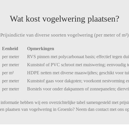
Wat kost vogelwering plaatsen?
Prijsindictie van diverse soorten vogelwering (per meter of m²)
Eenheid
Opmerkingen
per
meter
RVS
pinnen
met
polycarbonaat
basis;
effectief
tegen
du
per
meter
Kunststof
of
PVC
schroot
met
muiswering;
eenvoudig
per
m²
HDPE
netten
met
diverse
maaswijdtes;
geschikt
voor
tu
per
meter
Kunststof
gaas
voor
dakgoten;
voorkomt
nestvorming
e
per
meter
Borstels
voor
onder
dakpannen
of
zonnepanelen;
diervr
informatie hebben wij een overzichtelijke tabel samengesteld met prijsi
aten plaatsen van vogelwering in Groenlo? Neem dan contact met ons op