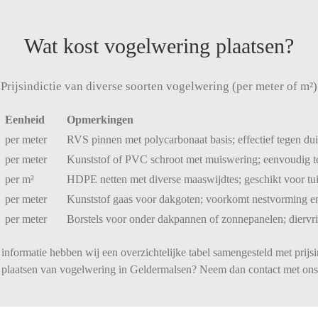
Wat kost vogelwering plaatsen?
Prijsindictie van diverse soorten vogelwering (per meter of m²)
Eenheid
Opmerkingen
per
meter
RVS
pinnen
met
polycarbonaat
basis;
effectief
tegen
du
per
meter
Kunststof
of
PVC
schroot
met
muiswering;
eenvoudig
per
m²
HDPE
netten
met
diverse
maaswijdtes;
geschikt
voor
tu
per
meter
Kunststof
gaas
voor
dakgoten;
voorkomt
nestvorming
e
per
meter
Borstels
voor
onder
dakpannen
of
zonnepanelen;
diervr
informatie hebben wij een overzichtelijke tabel samengesteld met prijsi
en plaatsen van vogelwering in Geldermalsen? Neem dan contact met ons 