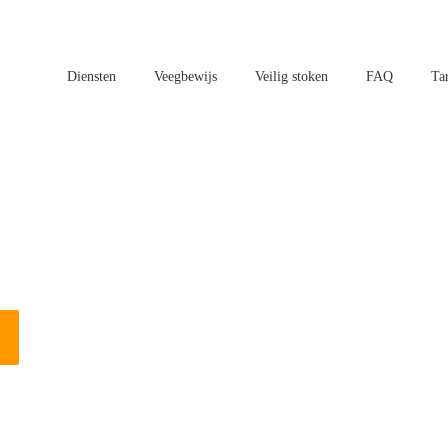
Diensten
Veegbewijs
Veilig stoken
FAQ
Ta
aatsen in Geldermalsen?
n vogels