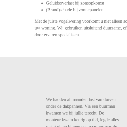
Geluidsoverlast bij zonsopkomst
(Brand)schade bij zonnepanelen
Met de juiste vogelwering voorkomt u niet alleen s
uw woning. Wij gebruiken uitsluitend duurzame, eff
door ervaren specialisten.
We
hadden
al
maanden
last
van
duiven
onder
de
dakpannen.
Via
een
buurman
kwamen
we
bij
jullie
terecht.
De
monteur
kwam
keurig
op
tijd,
legde
alles
rustig
uit
en
binnen
een
paar
uur
was
de