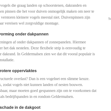
 vogels die graag landen op schoorstenen, dakranden en
talen pinnen die het voor duiven onmogelijk maken om neer te
n verstoren kleinere vogels meestal niet. Duivenpinnen zijn
S
maar vereisen wel zorgvuldige montage.
tvorming onder dakpannen
peningen af onder dakpannen of zonnepanelen. Hiermee
r het dak nestelen. Deze flexibele strip is eenvoudig te
de dakrand. In Geldermalsen zien we dat dit vooral populair is
tallatie.
rotere oppervlaktes
tructurele overlast? Dan is een vogelnet een slimme keuze.
, zodat vogels niet kunnen landen of nesten bouwen.
pasbaar, maar moeten goed gespannen zijn om te voorkomen dat
 als bedrijfspanden in en rondom Geldermalsen.
 schade in de dakgoot