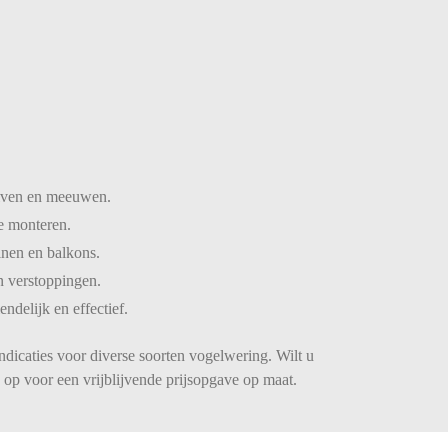
iven
en
meeuwen.
te
monteren.
inen
en
balkons.
n
verstoppingen.
iendelijk
en
effectief.
ndicaties voor diverse soorten vogelwering. Wilt u
op voor een vrijblijvende prijsopgave op maat.