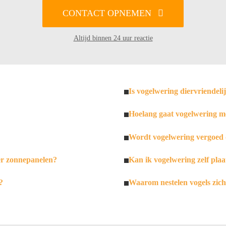
CONTACT OPNEMEN
Altijd binnen 24 uur reactie
Is vogelwering diervriendeli
Hoelang gaat vogelwering m
Wordt vogelwering vergoed 
er zonnepanelen?
Kan ik vogelwering zelf plaa
?
Waarom nestelen vogels zic