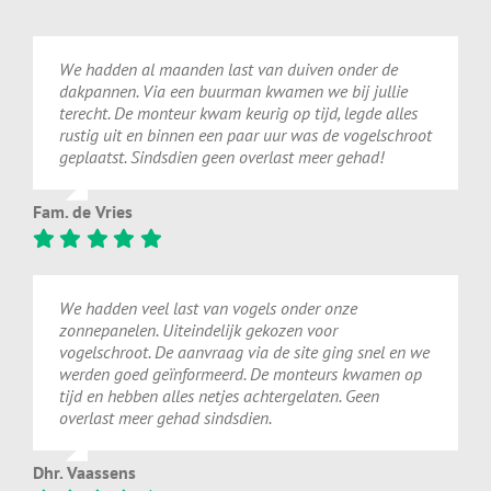
We
hadden
al
maanden
last
van
duiven
onder
de
dakpannen.
Via
een
buurman
kwamen
we
bij
jullie
terecht.
De
monteur
kwam
keurig
op
tijd,
legde
alles
rustig
uit
en
binnen
een
paar
uur
was
de
vogelschroot
geplaatst.
Sindsdien
geen
overlast
meer
gehad!
Fam. de Vries
We hadden veel last van vogels onder onze
zonnepanelen. Uiteindelijk gekozen voor
vogelschroot. De aanvraag via de site ging snel en we
werden goed geïnformeerd. De monteurs kwamen op
tijd en hebben alles netjes achtergelaten. Geen
overlast meer gehad sindsdien.
Dhr. Vaassens