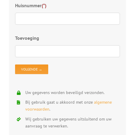
Kies
Huisnummer
(*)
S
D
Z
D
Toevoeging
D
V
D
O
Uw gegevens worden beveiligd verzonden.
Bij gebruik gaat u akkoord met onze
algemene
voorwaarden
.
Wij gebruiken uw gegevens uitsluitend om uw
aanvraag te verwerken.