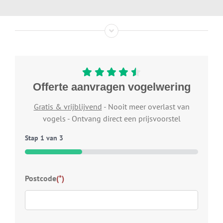
Offerte aanvragen vogelwering
Gratis & vrijblijvend
- Nooit meer overlast van
vogels - Ontvang direct een prijsvoorstel
Stap
1
van
3
33%
Typ
Postcode
(*)
Welk
wij 