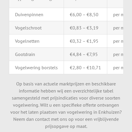
Duivenpinnen
€
6,00 – €
8,50
per
mete
Vogelschroot
€
0,83 – €
3,19
per
mete
Vogelnetten
€
0,32 – €
1,95
per
m²
Gootdrain
€
4,84 – €
7,95
per
mete
Vogelwering
borstels
€
2,80 – €
10,71
per
mete
Op basis van actuele marktprijzen en beschikbare
informatie hebben wij een overzichtelijke tabel
samengesteld met prijsindicaties voor diverse soorten
vogelwering. Wilt u een specifieke offerte ontvangen
voor het laten plaatsen van vogelwering in Enkhuizen?
Neem dan contact met ons op voor een vrijblijvende
prijsopgave op maat.