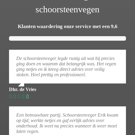
schoorsteenvegen
Klanten waardering onze service met een 9,6
De schoorsteenveger legde rustig uit wat hij precies
ging doen en waarom dat belangrijk was. Het vegen
ging netjes en ik kreeg direct advies over veilig
stoken. Heel prettig en professioneel.
Dhr. de Vries
Een betrouwbare partij. Schoorsteenveger Erik kwam
op tijd, werkte netjes en gaf eerlijk advies over
onderhoud. Ik weet nu precies wanneer ik weer moet
laten vegen.