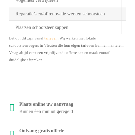
Vogelnest verwijderen
Pri
Reparatie’s en/of renovatie werken schoorsteen
Pri
Plaatsen schoorsteenkappen
Bes
Let op: dit zijn vanaf
tarieven
. Wij werken met lokale
schoorsteenvegers in Vleuten die hun eigen tarieven kunnen hanteren.
Vraag altijd eerst een vrijblijvende offerte aan en maak vooraf
duidelijke afspraken.
Plaats online uw aanvraag
Binnen één minuut geregeld
Ontvang gratis offerte