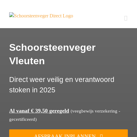
Ga
naar
inhoud
Schoorsteenveger
Vleuten
Direct weer veilig en verantwoord
stoken in 2025
Al vanaf € 39,50 geregeld
(veegbewijs verzekering -
gecertificeerd)
AFSPRAAK INPLANNEN