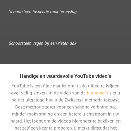
Schoorsteen inspectie rook terugslag
Schoorsteen vegen bij een rieten dak
Handige en waardevolle YouTube video's
YouTube is een fijne manier om rustig uitleg te krijgen
over veilig stoken. In de video van de
brandweer
ziet u
helder uitgelegd hoe u de Zwitserse methode toepast.
Deze methode zorgt voor een schone verbranding,
minder rookvorming en een betere luchtstroom in uw
haard. Het loont om de video's hieronder te bekijken en
het zelf een keer te proberen. U merkt direct dat het