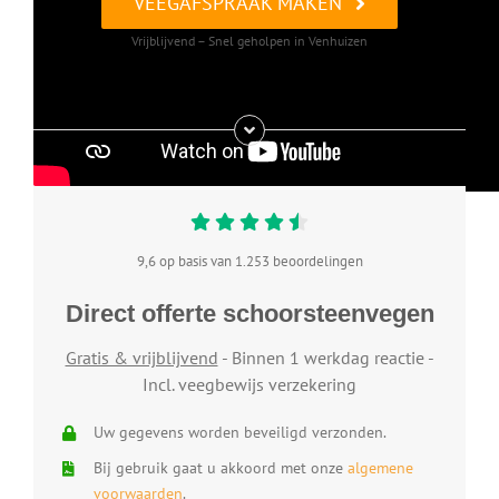
VEEGAFSPRAAK MAKEN
Vrijblijvend – Snel geholpen in Venhuizen
9,6 op basis van 1.253 beoordelingen
Direct offerte schoorsteenvegen
Gratis & vrijblijvend
- Binnen 1 werkdag reactie -
Incl. veegbewijs verzekering
Uw gegevens worden beveiligd verzonden.
Bij gebruik gaat u akkoord met onze
algemene
voorwaarden
.