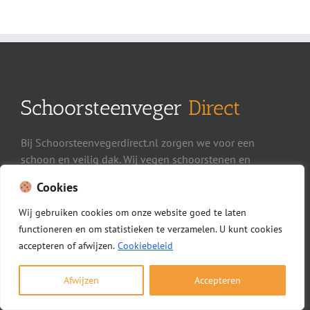
Schoorsteenveger
Direct
Bij Schoorsteenvegerdirect.nl zorgen we voor een
schoon en veilig dak. Wij vegen schoorstenen en
reinigen daarnaast ook zonnepanelen, dakgoten en
Cookies
dakkapellen. Snel, vakkundig en zonder gedoe. Zo
voorkomt u problemen en blijft uw woning in
Wij
gebruiken
cookies
om
onze
website
goed
te
laten
topconditie.
functioneren
en
om
statistieken
te
verzamelen.
U
kunt
cookies
accepteren of afwijzen.
Cookiebeleid
BEKIJK ONS OP YOUTUBE
Afwijzen
Accepteren