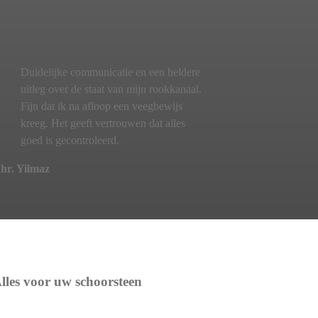
Duidelijke communicatie en een heldere
uitleg over de staat van mijn rookkanaal.
Fijn dat ik na afloop een veegbewijs
kreeg. Het geeft vertrouwen dat alles
goed is gecontroleerd.
hr. Yilmaz
lles voor uw schoorsteen