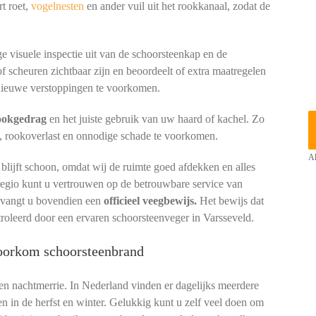
t roet,
vogelnesten
en ander vuil uit het rookkanaal, zodat de
e visuele inspectie uit van de schoorsteenkap en de
of scheuren zichtbaar zijn en beoordeelt of extra maatregelen
ieuwe verstoppingen te voorkomen.
tookgedrag
en het juiste gebruik van uw haard of kachel. Zo
, rookoverlast en onnodige schade te voorkomen.
Al
lijft schoon, omdat wij de ruimte goed afdekken en alles
 regio kunt u vertrouwen op de betrouwbare service van
ntvangt u bovendien een
officieel veegbewijs.
Het bewijs dat
troleerd door een ervaren schoorsteenveger in Varsseveld.
voorkom schoorsteenbrand
een nachtmerrie. In Nederland vinden er dagelijks meerdere
en in de herfst en winter. Gelukkig kunt u zelf veel doen om