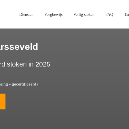
Diensten
Veegbewijs
Veilig stoken
FAQ
Ta
rsseveld
rd stoken in 2025
ing - gecertificeerd)