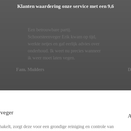
Klanten waardering onze service met een 9,6
Een betrouwbare partij.
Schoorsteenveger Erik kwam op tijd,
werkte netjes en gaf eerlijk advies over
onderhoud. Ik weet nu precies wanneer
ik weer moet laten vegen.
Fam. Mulders
D
nveger
A
akelt, zorgt deze voor een grondige reiniging en controle van