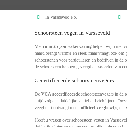
In Varsseveld e.o.
Schoorsteen vegen in Varsseveld
Met
ruim 25 jaar vakervaring
helpen wij u met ve
haard brengt warmte en sfeer, maar vraagt ook om 
schoorstenen voor particulieren en bedrijven in de 
de schoorsteen hebben geveegd en voorzien van ee
Gecertificeerde schoorsteenvegers
De
VCA gecertificeerde
schoorsteenvegers in de 
altijd volgens duidelijke veiligheidsrichtlijnen. Onz
veegbeurt ontvangt u een
officieel veegbewijs
, dat
Heeft u vragen over schoorsteen vegen in Varsseve
duidelijk advies en maken een vrijblijvende en sche