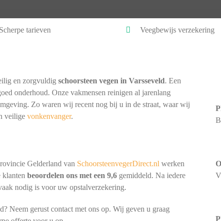
Scherpe tarieven
Veegbewijs verzekering
ilig en zorgvuldig
schoorsteen vegen in Varsseveld
. Een
goed onderhoud. Onze vakmensen reinigen al jarenlang
omgeving. Zo waren wij recent nog bij u in de straat, waar wij
P
n veilige
vonkenvanger
.
B
provincie Gelderland van
SchoorsteenvegerDirect.nl
werken
O
e klanten
beoordelen ons met een 9,6
gemiddeld. Na iedere
V
 vaak nodig is voor uw opstalverzekering.
ld? Neem gerust contact met ons op. Wij geven u graag
P
rpe offerte voor u op.