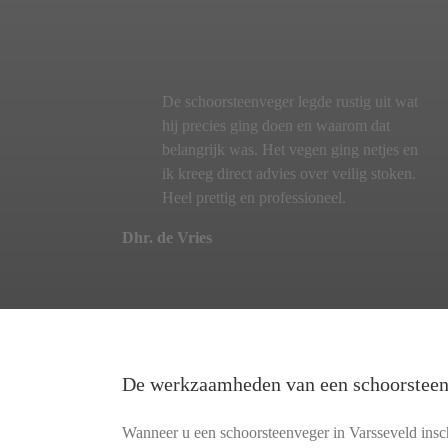
De schoorsteenveger legde rustig uit wat
hij precies ging doen en waarom dat
belangrijk was. Het vegen ging netjes en
ik kreeg direct advies over veilig stoken.
Heel prettig en professioneel.
Dhr. de Vries
De werkzaamheden van een schoorstee
Wanneer u een schoorsteenveger in Varsseveld insch