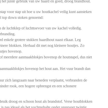
 bij het juiste gebruik van uw haard en goed, droog brandhout.
stap voor stap uit hoe u uw houtkachel veilig kunt aansteken
l top down stoken genoemd:
de luchtklep of luchttoevoer van uw kachel volledig.
rbranding.
d enkele grotere stukken haardhout naast elkaar. Leg
einere blokken. Herhaal dit met nog kleinere houtjes. Zo
outjes bovenop.
of meerdere aanmaakblokjes bovenop de houtstapel, dus niet
aanmaakblokjes bovenop het hout aan. Het vuur brandt dan
ur zich langzaam naar beneden verplaatst, verbranden de
 minder rook, een hogere opbrengst en een schonere
bruik droog en schoon hout als brandstof. Verse houtblokken
 is pas ideaal als het vochtgehalte onder ongeveer twintig