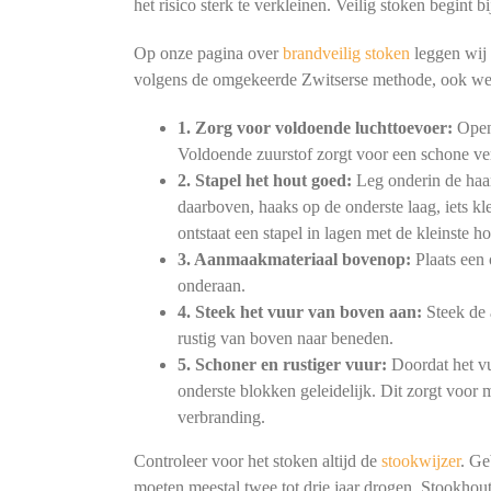
het risico sterk te verkleinen. Veilig stoken begint
Op onze pagina over
brandveilig stoken
leggen wij 
volgens de omgekeerde Zwitserse methode, ook we
1. Zorg voor voldoende luchttoevoer:
Open 
Voldoende zuurstof zorgt voor een schone ve
2. Stapel het hout goed:
Leg onderin de haar
daarboven, haaks op de onderste laag, iets kl
ontstaat een stapel in lagen met de kleinste h
3. Aanmaakmateriaal bovenop:
Plaats een 
onderaan.
4. Steek het vuur van boven aan:
Steek de 
rustig van boven naar beneden.
5. Schoner en rustiger vuur:
Doordat het vu
onderste blokken geleidelijk. Dit zorgt voor
verbranding.
Controleer voor het stoken altijd de
stookwijzer
. Ge
moeten meestal twee tot drie jaar drogen. Stookhout