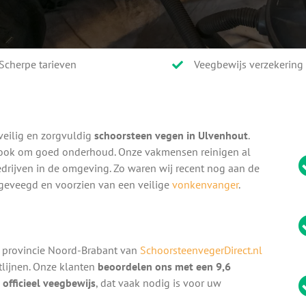
Scherpe tarieven
Veegbewijs verzekering
veilig en zorgvuldig
schoorsteen vegen in Ulvenhout
.
t ook om goed onderhoud. Onze vakmensen reinigen al
edrijven in de omgeving. Zo waren wij recent nog aan de
geveegd en voorzien van een veilige
vonkenvanger
.
 provincie Noord-Brabant van
SchoorsteenvegerDirect.nl
htlijnen. Onze klanten
beoordelen ons met een 9,6
n
officieel veegbewijs
, dat vaak nodig is voor uw