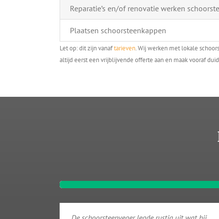
Reparatie’s en/of renovatie werken schoorst
Plaatsen schoorsteenkappen
Let op: dit zijn vanaf
tarieven
. Wij werken met lokale schoor
altijd eerst een vrijblijvende offerte aan en maak vooraf duid
De schoorsteenveger legde rustig uit wat hij