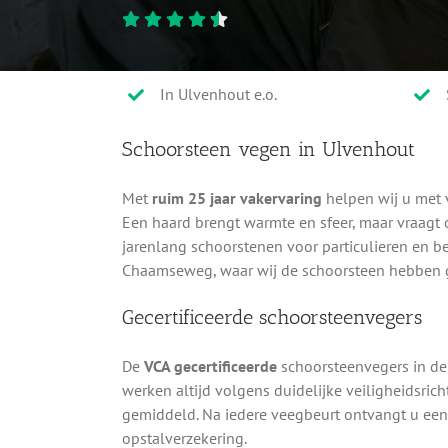
In Ulvenhout e.o.
Schoorsteen vegen in Ulvenhout
Met
ruim 25 jaar vakervaring
helpen wij u met 
Een haard brengt warmte en sfeer, maar vraag
jarenlang schoorstenen voor particulieren en b
Chaamseweg, waar wij de schoorsteen hebben 
Gecertificeerde schoorsteenvegers
De
VCA gecertificeerde
schoorsteenvegers in de
werken altijd volgens duidelijke veiligheidsric
gemiddeld. Na iedere veegbeurt ontvangt u ee
opstalverzekering.