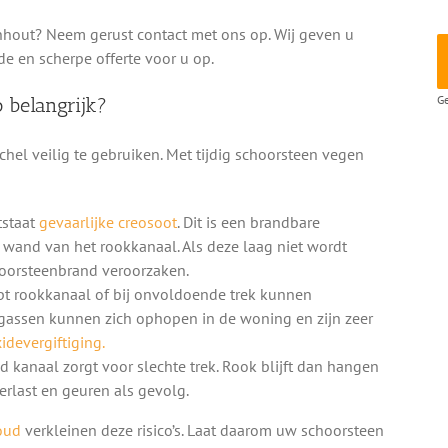
nhout? Neem gerust contact met ons op. Wij geven u
de en scherpe offerte voor u op.
Ge
 belangrijk?
hel veilig te gebruiken. Met tijdig schoorsteen vegen
tstaat
gevaarlijke creosoot
. Dit is een brandbare
e wand van het rookkanaal. Als deze laag niet wordt
hoorsteenbrand veroorzaken.
pt rookkanaal of bij onvoldoende trek kunnen
gassen kunnen zich ophopen in de woning en zijn zeer
devergiftiging.
d kanaal zorgt voor slechte trek. Rook blijft dan hangen
rlast en geuren als gevolg.
oud
verkleinen deze risico’s. Laat daarom uw schoorsteen