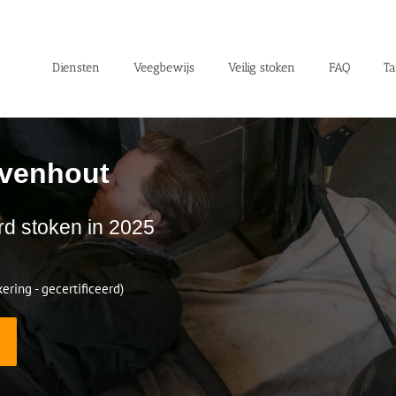
Diensten
Veegbewijs
Veilig stoken
FAQ
Ta
lvenhout
rd stoken in 2025
ering - gecertificeerd)