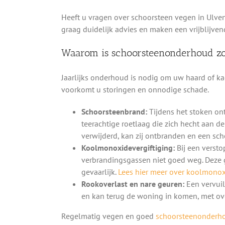
Heeft u vragen over schoorsteen vegen in Ulve
graag duidelijk advies en maken een vrijblijven
Waarom is schoorsteenonderhoud zo
Jaarlijks onderhoud is nodig om uw haard of kac
voorkomt u storingen en onnodige schade.
Schoorsteenbrand:
Tijdens het stoken on
teerachtige roetlaag die zich hecht aan d
verwijderd, kan zij ontbranden en een sc
Koolmonoxidevergiftiging:
Bij een versto
verbrandingsgassen niet goed weg. Deze 
gevaarlijk.
Lees hier meer over koolmonoxi
Rookoverlast en nare geuren:
Een vervuil
en kan terug de woning in komen, met ove
Regelmatig vegen en goed
schoorsteenonderh