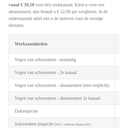
vanaf € 39,50
voor één rookkanaal. Kiest u voor een
abonnement, dan betaalt u € 32,00 per veegbeurt. In de
onderstaande tabel ziet u de tarieven voor de overige
diensten.
Werkzaamheden
Tar
Vegen van schoorsteen - eenmalig
€ 3
Vegen van schoorsteen - 2e kanaal
€ 2
Vegen van schoorsteen - abonnement (niet verplicht)
€ 3
Vegen van schoorsteen - abonnement 2e kanaal
€ 1
Dakinspectie
€ 2
Schoorsteen inspectie
€ 1
(incl. camera inspectie)