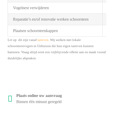
Vogelnest verwijderen
Pri
Reparatie’s en/of renovatie werken schoorsteen
Pri
Plaatsen schoorsteenkappen
Bes
Let op: dit zijn vanaf
tarieven
. Wij werken met lokale
schoorsteenvegers in Uithuizen die hun eigen tarieven kunnen
hanteren. Vraag altijd eerst een vrijblijvende offerte aan en maak vooraf
duidelijke afspraken.
Plaats online uw aanvraag
Binnen één minuut geregeld