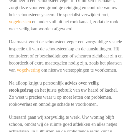
Wanneer u een schoorsteenveger in Uithuizen inschakelt,
zorgt deze voor een grondige reiniging en controle van uw
hele schoorsteensysteem. De specialist verwijdert roet,
vogelnesten
en ander vuil uit het rookkanaal, zodat de rook
weer veilig kan worden afgevoerd.
Daarnaast voert de schoorsteenveger een zorgvuldige visuele
inspectie uit van de schoorsteenkap en de aansluitingen. Hij
controleert of er beschadigingen of scheuren zichtbaar zijn en
beoordeelt of extra maatregelen nodig zijn, zoals het plaatsen
van
vogelwering
om nieuwe verstoppingen te voorkomen.
Na afloop krijgt u persoonlijk
advies over veilig
stookgedrag
en het juiste gebruik van uw haard of kachel.
Zo weet u precies waar u op moet letten om problemen,
rookoverlast en onnodige schade te voorkomen.
Uiteraard gaan wij zorgvuldig te werk. Uw woning blijft
schoon, omdat wij de ruimte goed afdekken en alles netjes
achterlaten. In Uithuizen en de omliggende regio kunt u