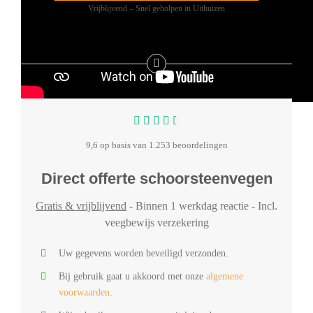
Vrijblijvend – Snel geholpen in Uithuizen
9,6 op basis van 1.253 beoordelingen
Direct offerte schoorsteenvegen
Gratis & vrijblijvend
- Binnen 1 werkdag reactie - Incl.
veegbewijs verzekering
Uw gegevens worden beveiligd verzonden.
Bij gebruik gaat u akkoord met onze
algemene
voorwaarden
.