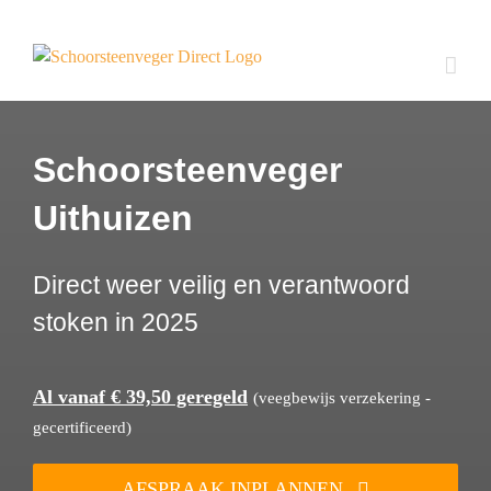
Ga
naar
inhoud
Schoorsteenveger
Uithuizen
Direct weer veilig en verantwoord
stoken in 2025
Al vanaf € 39,50 geregeld
(veegbewijs verzekering -
gecertificeerd)
AFSPRAAK INPLANNEN