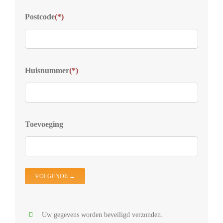
Typ
Postcode
(*)
Welk
voor
Kies
Huisnummer
(*)
S
D
Z
D
Toevoeging
D
V
D
O
Uw gegevens worden beveiligd verzonden.