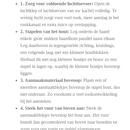
1. Zorg voor voldoende luchttoevoer:
Open de
luchtklep of luchttoevoer van uw kachel volledig. Te
weinig lucht zorgt voor veel rook, meer aanslag in het
rookkanaal en extra risico op verstopping.
2. Stapelen van het hout:
Leg onderin de haard
enkele grote stukken haardhout parallel naast elkaar.
Leg daarboven in tegengestelde richting, kruislings,
een volgende laag met iets kleinere houtblokken.
Herhaal dit met nog kleinere houtjes en bouw zo een
stapel in lagen op, waarbij de kleinste houtjes bovenop
liggen.
3. Aanmaakmateriaal bovenop:
Plaats een of
meerdere aanmaakblokjes bovenop de stapel hout, dus
niet onderaan. Zo voorkomt u veel rookontwikkeling
bij het aansteken.
4. Steek het vuur van boven aan:
Steek de
aanmaakblokjes bovenop het hout aan. Het vuur
brandt dan gecontroleerd van boven naar beneden en
zorgt voor een rustig en stabiel vlampatroon.