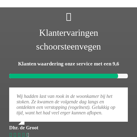
Klantervaringen
schoorsteenvegen
Klanten waardering onze service met een 9,6
Wij hadden last van rook in de woonkamer bij het
stoken. Ze kwamen de volgende dag langs en
ontdekten een verstopping (vogelnest). Gelukkig op
tijd, want het had veel erger kunnen aflopen.
Dhr. de Groot