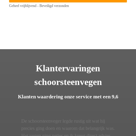
Geheel vrijblijvend - Beveiligd verzonden
Klantervaringen
schoorsteenvegen
Klanten waardering onze service met een 9,6
De schoorsteenveger legde rustig uit wat hij
precies ging doen en waarom dat belangrijk was.
Het vegen ging netjes en ik kreeg direct advies