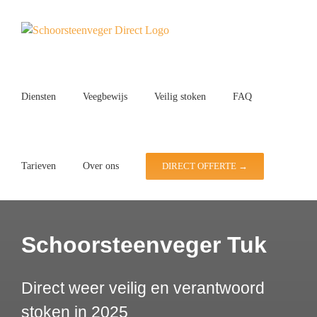
Ga
naar
inhoud
Diensten
Veegbewijs
Veilig stoken
FAQ
Tarieven
Over ons
DIRECT OFFERTE →
Schoorsteenveger Tuk
Direct weer veilig en verantwoord
stoken in 2025