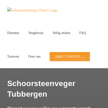
Ga
naar
inhoud
Diensten
Veegbewijs
Veilig stoken
FAQ
Tarieven
Over ons
DIRECT OFFERTE →
Schoorsteenveger
Tubbergen