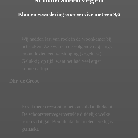
Klanten waardering onze service met een 9,6
Wij hadden last van rook in de woonkamer bij
het stoken. Ze kwamen de volgende dag langs
en ontdekten een verstopping (vogelnest).
Gelukkig op tijd, want het had veel erger
kunnen aflopen.
Dhr. de Groot
Er zat meer creosoot in het kanaal dan ik dacht.
De schoorsteenveger vertelde duidelijk welke
risico’s dat gaf. Ben blij dat het meteen veilig is
gemaakt.