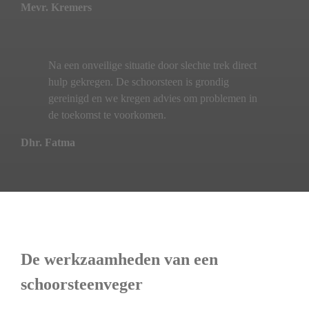
Mevr. Kremers
Na een onveilige situatie door slechte trek direct
hulp gekregen. De schoorsteen is grondig
gereinigd en we kregen advies om problemen in
de toekomst te voorkomen.
Dhr. Fatma
De werkzaamheden van een
schoorsteenveger