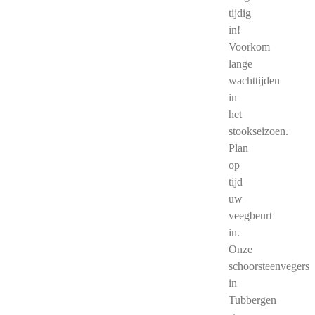
tijdig
in!
Voorkom
lange
wachttijden
in
het
stookseizoen.
Plan
op
tijd
uw
veegbeurt
in.
Onze
schoorsteenvegers
in
Tubbergen