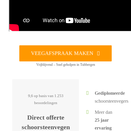
VEEGAFSPRAAK MAKEN
Vrijblijvend – Snel geholpen in Tubbergen
Gediplomeerde
9,6 op basis van 1.253
schoorsteenvegers
beoordelingen
Meer dan
Direct offerte
25 jaar
schoorsteenvegen
ervaring