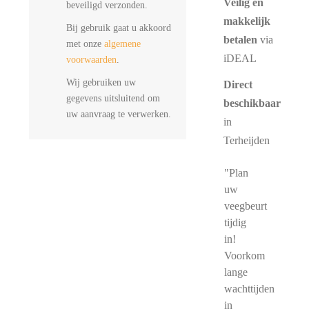
Veilig en
beveiligd verzonden.
makkelijk
Bij gebruik gaat u akkoord
betalen
via
met onze
algemene
iDEAL
voorwaarden
.
Wij gebruiken uw
Direct
gegevens uitsluitend om
beschikbaar
uw aanvraag te verwerken.
in
Terheijden
"Plan
uw
veegbeurt
tijdig
in!
Voorkom
lange
wachttijden
in