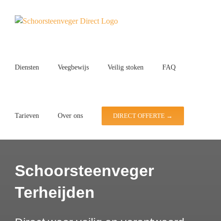
Ga
naar
inhoud
Diensten
Veegbewijs
Veilig stoken
FAQ
Tarieven
Over ons
DIRECT OFFERTE →
Schoorsteenveger
Terheijden