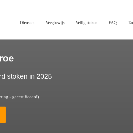
Diensten
Veegbewijs
Veilig stoken
FAQ
Ta
roe
rd stoken in 2025
ing - gecertificeerd)