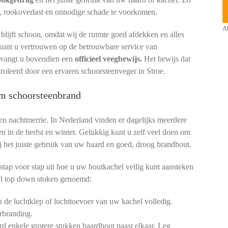
, rookoverlast en onnodige schade te voorkomen.
Al
lijft schoon, omdat wij de ruimte goed afdekken en alles
o kunt u vertrouwen op de betrouwbare service van
ntvangt u bovendien een
officieel veegbewijs.
Het bewijs dat
roleerd door een ervaren schoorsteenveger in Stroe.
om schoorsteenbrand
een nachtmerrie. In Nederland vinden er dagelijks meerdere
en in de herfst en winter. Gelukkig kunt u zelf veel doen om
 bij het juiste gebruik van uw haard en goed, droog brandhout.
stap voor stap uit hoe u uw houtkachel veilig kunt aansteken
l top down stoken genoemd:
de luchtklep of luchttoevoer van uw kachel volledig.
rbranding.
d enkele grotere stukken haardhout naast elkaar. Leg