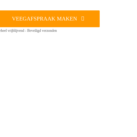
VEEGAFSPRAAK MAKEN
heel vrijblijvend - Beveiligd verzonden