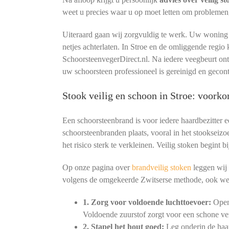
weet u precies waar u op moet letten om problemen
Uiteraard gaan wij zorgvuldig te werk. Uw woning b
netjes achterlaten. In Stroe en de omliggende regi
SchoorsteenvegerDirect.nl. Na iedere veegbeurt o
uw schoorsteen professioneel is gereinigd en gecont
Stook veilig en schoon in Stroe: voork
Een schoorsteenbrand is voor iedere haardbezitter 
schoorsteenbranden plaats, vooral in het stookseizo
het risico sterk te verkleinen. Veilig stoken begint
Op onze pagina over
brandveilig stoken
leggen wij 
volgens de omgekeerde Zwitserse methode, ook we
1. Zorg voor voldoende luchttoevoer:
Open 
Voldoende zuurstof zorgt voor een schone ve
2. Stapel het hout goed:
Leg onderin de haar