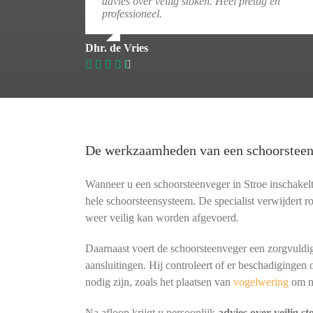
advies over veilig stoken. Heel prettig en
professioneel.
Dhr. de Vries
De werkzaamheden van een schoorstee
Wanneer u een schoorsteenveger in Stroe inschakelt
hele schoorsteensysteem. De specialist verwijdert r
weer veilig kan worden afgevoerd.
Daarnaast voert de schoorsteenveger een zorgvuldig
aansluitingen. Hij controleert of er beschadigingen 
nodig zijn, zoals het plaatsen van
vogelwering
om n
Na afloop krijgt u persoonlijk
advies over veilig s