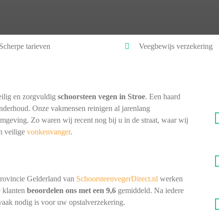
Scherpe tarieven
Veegbewijs verzekering
ilig en zorgvuldig
schoorsteen vegen in Stroe
. Een haard
onderhoud. Onze vakmensen reinigen al jarenlang
omgeving. Zo waren wij recent nog bij u in de straat, waar wij
n veilige
vonkenvanger
.
provincie Gelderland van
SchoorsteenvegerDirect.nl
werken
e klanten
beoordelen ons met een 9,6
gemiddeld. Na iedere
 vaak nodig is voor uw opstalverzekering.