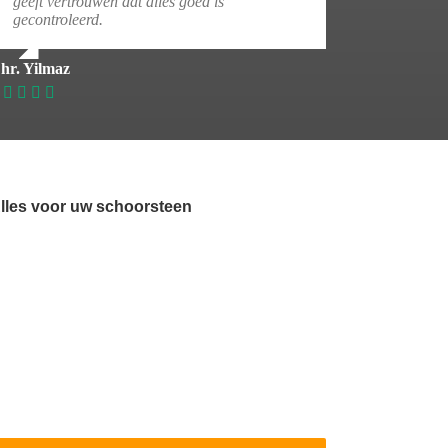
geeft vertrouwen dat alles goed is
gecontroleerd.
hr. Yilmaz
lles voor uw schoorsteen