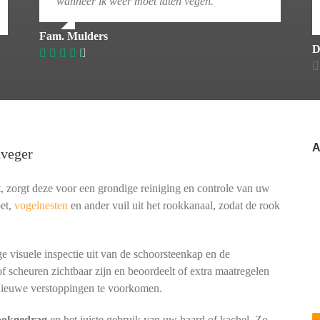
wanneer ik weer moet laten vegen.
Fam. Mulders
D
A
nveger
, zorgt deze voor een grondige reiniging en controle van uw
oet,
vogelnesten
en ander vuil uit het rookkanaal, zodat de rook
e visuele inspectie uit van de schoorsteenkap en de
of scheuren zichtbaar zijn en beoordeelt of extra maatregelen
ieuwe verstoppingen te voorkomen.
tookgedrag
en het juiste gebruik van uw haard of kachel. Zo