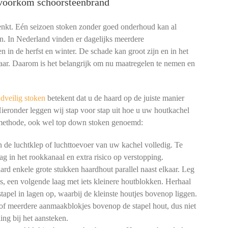
: voorkom schoorsteenbrand
denkt. Eén seizoen stoken zonder goed onderhoud kan al
n. In Nederland vinden er dagelijks meerdere
n in de herfst en winter. De schade kan groot zijn en in het
aar. Daarom is het belangrijk om nu maatregelen te nemen en
dveilig stoken
betekent dat u de haard op de juiste manier
Hieronder leggen wij stap voor stap uit hoe u uw houtkachel
 methode, ook wel top down stoken genoemd:
de luchtklep of luchttoevoer van uw kachel volledig. Te
ag in het rookkanaal en extra risico op verstopping.
rd enkele grote stukken haardhout parallel naast elkaar. Leg
gs, een volgende laag met iets kleinere houtblokken. Herhaal
tapel in lagen op, waarbij de kleinste houtjes bovenop liggen.
of meerdere aanmaakblokjes bovenop de stapel hout, dus niet
ng bij het aansteken.