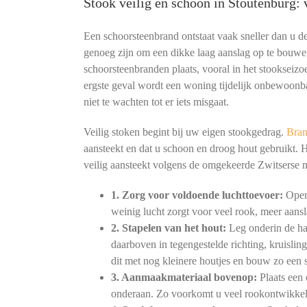
Stook veilig en schoon in Stoutenburg
Een schoorsteenbrand ontstaat vaak sneller dan u 
genoeg zijn om een dikke laag aanslag op te bouwe
schoorsteenbranden plaats, vooral in het stookseizoe
ergste geval wordt een woning tijdelijk onbewoonb
niet te wachten tot er iets misgaat.
Veilig stoken begint bij uw eigen stookgedrag.
Bran
aansteekt en dat u schoon en droog hout gebruikt. 
veilig aansteekt volgens de omgekeerde Zwitserse
1. Zorg voor voldoende luchttoevoer:
Open 
weinig lucht zorgt voor veel rook, meer aansl
2. Stapelen van het hout:
Leg onderin de haa
daarboven in tegengestelde richting, kruislin
dit met nog kleinere houtjes en bouw zo een s
3. Aanmaakmateriaal bovenop:
Plaats een 
onderaan. Zo voorkomt u veel rookontwikkeli