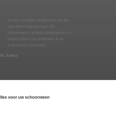
Na een onveilige situatie door slechte
trek direct hulp gekregen. De
schoorsteen is grondig gereinigd en we
kregen advies om problemen in de
toekomst te voorkomen.
hr. Fatma
lles voor uw schoorsteen