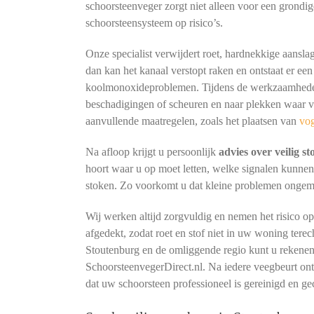
schoorsteenveger zorgt niet alleen voor een grondig
schoorsteensysteem op risico’s.
Onze specialist verwijdert roet, hardnekkige aansla
dan kan het kanaal verstopt raken en ontstaat er een
koolmonoxideproblemen. Tijdens de werkzaamheden 
beschadigingen of scheuren en naar plekken waar vo
aanvullende maatregelen, zoals het plaatsen van
vo
Na afloop krijgt u persoonlijk
advies over veilig s
hoort waar u op moet letten, welke signalen kunne
stoken. Zo voorkomt u dat kleine problemen ongemerk
Wij werken altijd zorgvuldig en nemen het risico o
afgedekt, zodat roet en stof niet in uw woning terec
Stoutenburg en de omliggende regio kunt u rekenen
SchoorsteenvegerDirect.nl. Na iedere veegbeurt o
dat uw schoorsteen professioneel is gereinigd en ge