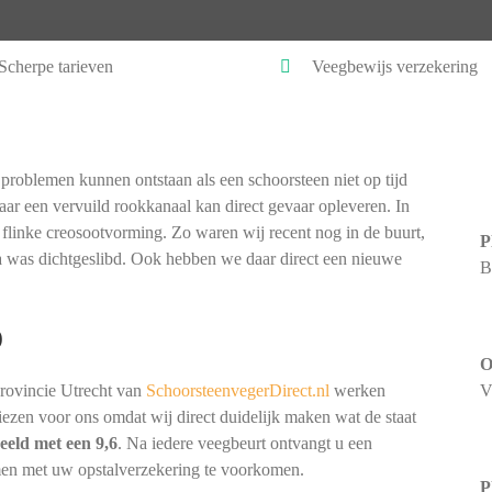
Scherpe tarieven
Veegbewijs verzekering
problemen kunnen ontstaan als een schoorsteen niet op tijd
ar een vervuild rookkanaal kan direct gevaar opleveren. In
 flinke creosootvorming. Zo waren wij recent nog in de buurt,
P
na was dichtgeslibd. Ook hebben we daar direct een nieuwe
B
)
O
provincie Utrecht van
SchoorsteenvegerDirect.nl
werken
V
 kiezen voor ons omdat wij direct duidelijk maken wat de staat
eeld met een 9,6
. Na iedere veegbeurt ontvangt u een
men met uw opstalverzekering te voorkomen.
P