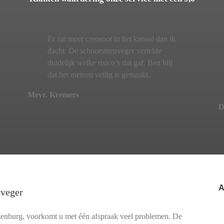
Er zat meer creosoot in het kanaal dan ik
dacht. De schoorsteenveger vertelde
duidelijk welke risico’s dat gaf. Ben blij
dat het meteen veilig is gemaakt.
Mevr. Kremers
D
A
nveger
tenburg, voorkomt u met één afspraak veel problemen. De