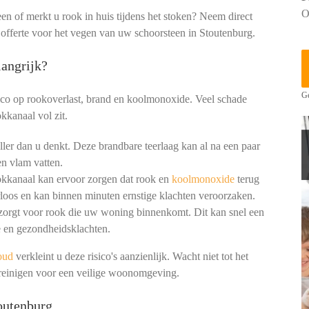
O
een of merkt u rook in huis tijdens het stoken? Neem direct
 offerte voor het vegen van uw schoorsteen in Stoutenburg.
angrijk?
Ge
ico op rookoverlast, brand en koolmonoxide. Veel schade
kkanaal vol zit.
ler dan u denkt. Deze brandbare teerlaag kan al na een paar
n vlam vatten.
okkanaal kan ervoor zorgen dat rook en
koolmonoxide
terug
loos en kan binnen minuten ernstige klachten veroorzaken.
 zorgt voor rook die uw woning binnenkomt. Dit kan snel een
 en gezondheidsklachten.
oud
verkleint u deze risico's aanzienlijk. Wacht niet tot het
 reinigen voor een veilige woonomgeving.
outenburg