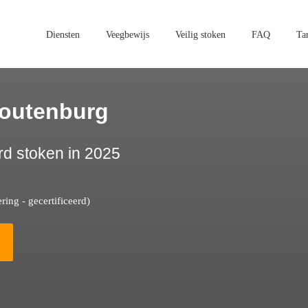
Diensten
Veegbewijs
Veilig stoken
FAQ
Ta
toutenburg
rd stoken in 2025
ing - gecertificeerd)