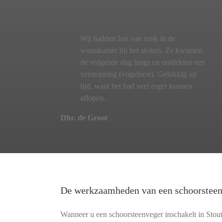
Wij hadden last van rook in de
woonkamer bij het stoken. Ze kwamen
de volgende dag langs en ontdekten een
verstopping (vogelnest). Gelukkig op
tijd, want het had veel erger kunnen
aflopen.
Dhr. de Groot
De werkzaamheden van een schoorstee
Wanneer u een schoorsteenveger inschakelt in Stou