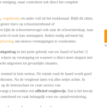
e reiniging, maar controleert ook direct het complete
g,
vogelnesten
en ander vuil uit het rookkanaal. Blijft dit zitten,
 groter risico op schoorsteenbrand of
kijkt de schoorsteenveger ook naar de schoorsteenkap, naar
cht of rook kan ontsnappen. Indien nodig adviseert hij
gelwering
om nieuwe verstoppingen te voorkomen.
Al
tookgedrag
en het juiste gebruik van uw haard of kachel. U
n wijzen op verstopping en wanneer u direct moet stoppen met
t uitgroeien tot gevaarlijke situaties.
p rommel in huis serieus. De ruimte rond de haard wordt goed
htkomen. Na de veegbeurt laten wij alles netjes achter. In
 op de betrouwbare en vaste service van
ntvangt u bovendien een
officieel veegbewijs
. Dat is het bewijs
controleerd en vaak belangrijk voor uw opstalverzekering.