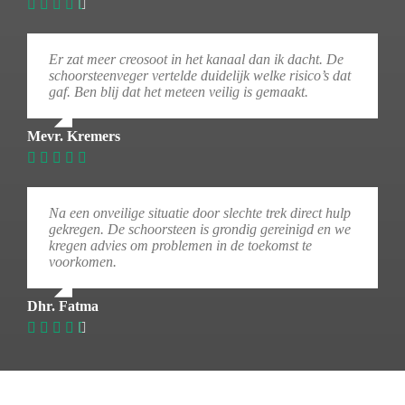
Er zat meer creosoot in het kanaal dan ik dacht. De
schoorsteenveger vertelde duidelijk welke risico’s dat
gaf. Ben blij dat het meteen veilig is gemaakt.
Mevr. Kremers
Na een onveilige situatie door slechte trek direct hulp
gekregen. De schoorsteen is grondig gereinigd en we
kregen advies om problemen in de toekomst te
voorkomen.
Dhr. Fatma