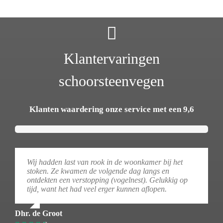
Klantervaringen
schoorsteenvegen
Klanten waardering onze service met een 9,6
Wij hadden last van rook in de woonkamer bij het
stoken. Ze kwamen de volgende dag langs en
ontdekten een verstopping (vogelnest). Gelukkig op
tijd, want het had veel erger kunnen aflopen.
Dhr. de Groot