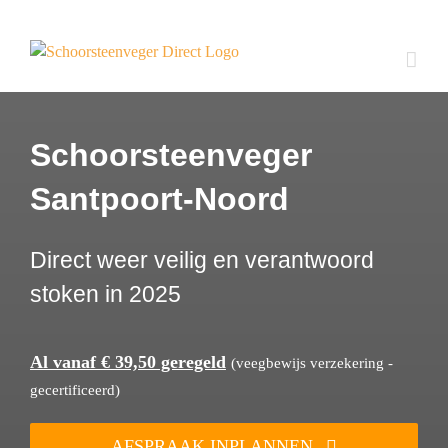
Ga
naar
inhoud
Schoorsteenveger
Santpoort-Noord
Direct weer veilig en verantwoord
stoken in 2025
Al vanaf € 39,50 geregeld
(veegbewijs verzekering -
gecertificeerd)
AFSPRAAK INPLANNEN