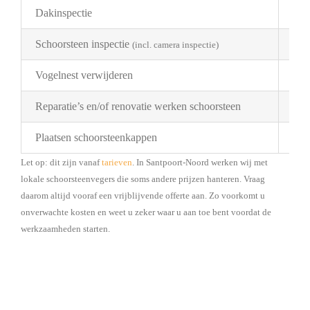
Dakinspectie
€ 2
Schoorsteen inspectie
€ 1
(incl. camera inspectie)
Vogelnest verwijderen
Pri
Reparatie’s en/of renovatie werken schoorsteen
Pri
Plaatsen schoorsteenkappen
Bes
Let op: dit zijn vanaf
tarieven
. In Santpoort-Noord werken wij met
lokale schoorsteenvegers die soms andere prijzen hanteren. Vraag
daarom altijd vooraf een vrijblijvende offerte aan. Zo voorkomt u
onverwachte kosten en weet u zeker waar u aan toe bent voordat de
werkzaamheden starten.