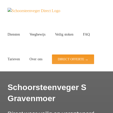
Ga
naar
inhoud
Diensten
Veegbewijs
Veilig stoken
FAQ
Tarieven
Over ons
DIRECT OFFERTE →
Schoorsteenveger S
Gravenmoer