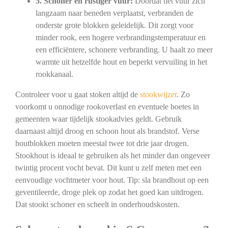
5. Schoner en rustiger vuur:
Doordat het vuur zich
langzaam naar beneden verplaatst, verbranden de
onderste grote blokken geleidelijk. Dit zorgt voor
minder rook, een hogere verbrandingstemperatuur en
een efficiëntere, schonere verbranding. U haalt zo meer
warmte uit hetzelfde hout en beperkt vervuiling in het
rookkanaal.
Controleer voor u gaat stoken altijd de
stookwijzer
. Zo
voorkomt u onnodige rookoverlast en eventuele boetes in
gemeenten waar tijdelijk stookadvies geldt. Gebruik
daarnaast altijd droog en schoon hout als brandstof. Verse
houtblokken moeten meestal twee tot drie jaar drogen.
Stookhout is ideaal te gebruiken als het minder dan ongeveer
twintig procent vocht bevat. Dit kunt u zelf meten met een
eenvoudige vochtmeter voor hout. Tip: sla brandhout op een
geventileerde, droge plek op zodat het goed kan uitdrogen.
Dat stookt schoner en scheelt in onderhoudskosten.