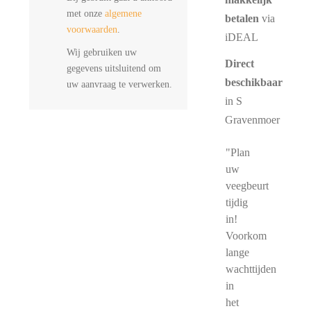
met onze
algemene
betalen
via
voorwaarden
.
iDEAL
Wij gebruiken uw
Direct
gegevens uitsluitend om
beschikbaar
uw aanvraag te verwerken.
in S
Gravenmoer
"Plan
uw
veegbeurt
tijdig
in!
Voorkom
lange
wachttijden
in
het