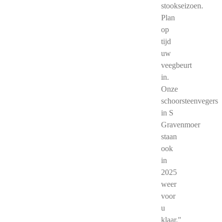
stookseizoen.
Plan
op
tijd
uw
veegbeurt
in.
Onze
schoorsteenvegers
in S
Gravenmoer
staan
ook
in
2025
weer
voor
u
klaar."