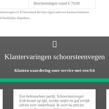
Beschermingen vanaf € 79,00
rsteenvegers in S-Graveland die hun eigen tarieven kunnen hanteren.
af duidelijke afspraken.
Klantervaringen schoorsteenvegen
Klanten waardering onze service met een 9,6
Een betrouwbare partij. Schoorsteenveger
Erik kwam op tijd, werkte netjes en gaf eerlijk
advies over onderhoud. Ik weet nu precies