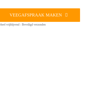
VEEGAFSPRAAK MAKEN
heel vrijblijvend - Beveiligd verzonden