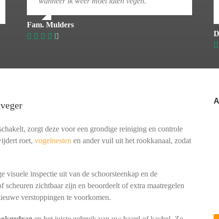
wanneer ik weer moet laten vegen.
Fam. Mulders
D
A
nveger
hakelt, zorgt deze voor een grondige reiniging en controle
ijdert roet,
vogelnesten
en ander vuil uit het rookkanaal, zodat
e visuele inspectie uit van de schoorsteenkap en de
of scheuren zichtbaar zijn en beoordeelt of extra maatregelen
ieuwe verstoppingen te voorkomen.
tookgedrag
en het juiste gebruik van uw haard of kachel. Zo