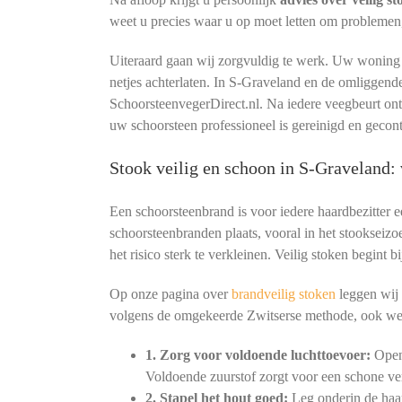
weet u precies waar u op moet letten om problemen
Uiteraard gaan wij zorgvuldig te werk. Uw woning b
netjes achterlaten. In S-Graveland en de omliggend
SchoorsteenvegerDirect.nl. Na iedere veegbeurt o
uw schoorsteen professioneel is gereinigd en gecon
Stook veilig en schoon in S-Graveland
Een schoorsteenbrand is voor iedere haardbezitter 
schoorsteenbranden plaats, vooral in het stookseizo
het risico sterk te verkleinen. Veilig stoken begint
Op onze pagina over
brandveilig stoken
leggen wij 
volgens de omgekeerde Zwitserse methode, ook we
1. Zorg voor voldoende luchttoevoer:
Open 
Voldoende zuurstof zorgt voor een schone ve
2. Stapel het hout goed:
Leg onderin de haar