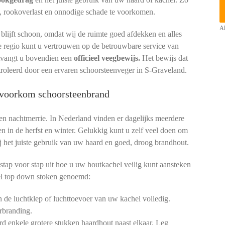
, rookoverlast en onnodige schade te voorkomen.
Al
lijft schoon, omdat wij de ruimte goed afdekken en alles
e regio kunt u vertrouwen op de betrouwbare service van
ntvangt u bovendien een
officieel veegbewijs.
Het bewijs dat
troleerd door een ervaren schoorsteenveger in S-Graveland.
: voorkom schoorsteenbrand
een nachtmerrie. In Nederland vinden er dagelijks meerdere
en in de herfst en winter. Gelukkig kunt u zelf veel doen om
 bij het juiste gebruik van uw haard en goed, droog brandhout.
stap voor stap uit hoe u uw houtkachel veilig kunt aansteken
l top down stoken genoemd:
de luchtklep of luchttoevoer van uw kachel volledig.
rbranding.
d enkele grotere stukken haardhout naast elkaar. Leg