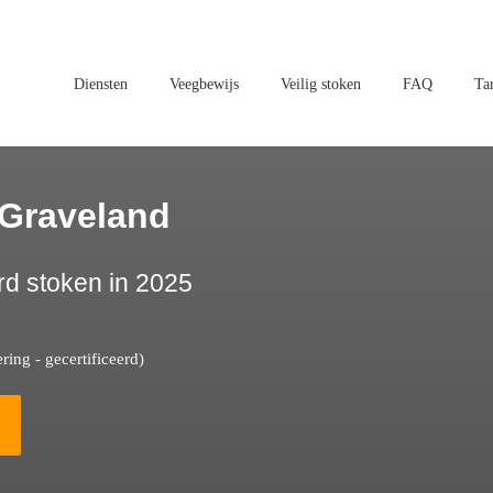
Diensten
Veegbewijs
Veilig stoken
FAQ
Ta
-Graveland
rd stoken in 2025
ing - gecertificeerd)