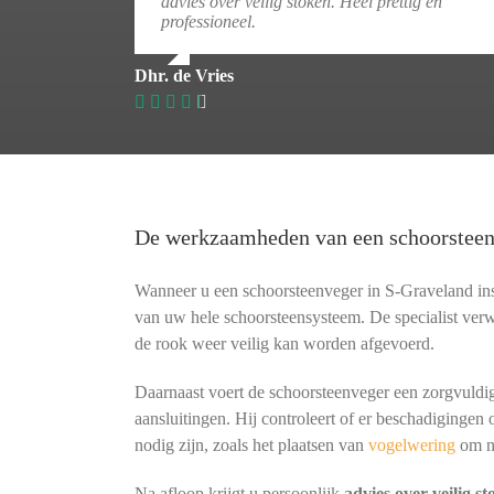
advies over veilig stoken. Heel prettig en
professioneel.
Dhr. de Vries
De werkzaamheden van een schoorstee
Wanneer u een schoorsteenveger in S-Graveland insc
van uw hele schoorsteensysteem. De specialist verw
de rook weer veilig kan worden afgevoerd.
Daarnaast voert de schoorsteenveger een zorgvuldig
aansluitingen. Hij controleert of er beschadigingen 
nodig zijn, zoals het plaatsen van
vogelwering
om n
Na afloop krijgt u persoonlijk
advies over veilig s