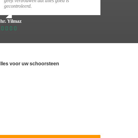
geeft vertrouwen dat alles goed is
gecontroleerd.
hr. Yilmaz
lles voor uw schoorsteen