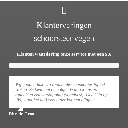
Klantervaringen
schoorsteenvegen
Klanten waardering onze service met een 9,6
Wij hadden last van rook in de woonkamer bij het
stoken. Ze kwamen de volgende dag langs en
ontdekten een verstopping (vogelnest). Gelukkig op
tijd, want het had veel erger kunnen aflopen.
Dhr. de Groot