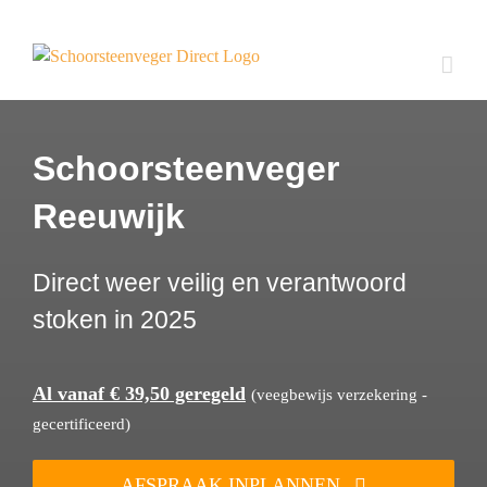
Ga
naar
inhoud
Schoorsteenveger
Reeuwijk
Direct weer veilig en verantwoord
stoken in 2025
Al vanaf € 39,50 geregeld
(veegbewijs verzekering -
gecertificeerd)
AFSPRAAK INPLANNEN