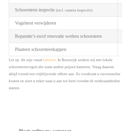
Schoorsteen inspectie
€ 1
(incl. camera inspectie)
Vogelnest verwijderen
Pri
Reparatie’s en/of renovatie werken schoorsteen
Pri
Plaatsen schoorsteenkappen
Bes
Let op: dit zijn vanaf
tarieven
. In Reeuwijk werken wij met lokale
schoorsteenvegers die soms andere prijzen hanteren. Vraag daarom
altijd vooraf een vrijblijvende offerte aan. Zo voorkomt u onverwachte
kosten en weet u zeker waar u aan toe bent voordat de werkzaamheden
starten.
Plaats online uw aanvraag