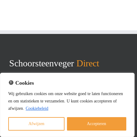
Schoorsteenveger
Direct
Bij Schoorsteenvegerdirect.nl zorgen we voor een schoon en
🍪 Cookies
veilig dak. Wij vegen schoorstenen en reinigen daarnaast ook
zonnepanelen, dakgoten en dakkapellen. Snel, vakkundig en
Wij
gebruiken
cookies
om
onze
website
goed
te
laten
functioneren
zonder gedoe. Zo voorkomt u problemen en blijft uw woning
en
om
statistieken
te
verzamelen.
U
kunt
cookies
accepteren of
in topconditie.
afwijzen.
Cookiebeleid
Afwijzen
Accepteren
BEKIJK ONS OP YOUTUBE