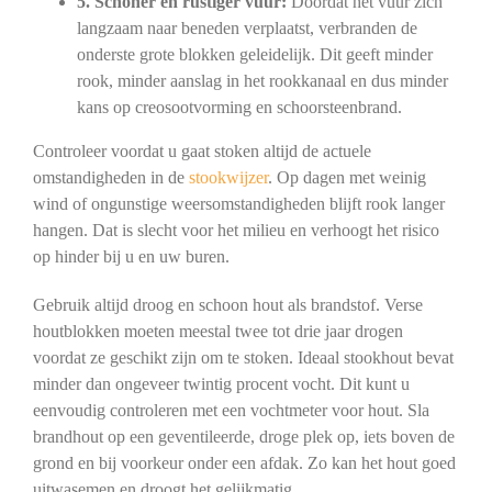
5. Schoner en rustiger vuur:
Doordat het vuur zich
langzaam naar beneden verplaatst, verbranden de
onderste grote blokken geleidelijk. Dit geeft minder
rook, minder aanslag in het rookkanaal en dus minder
kans op creosootvorming en schoorsteenbrand.
Controleer voordat u gaat stoken altijd de actuele
omstandigheden in de
stookwijzer
. Op dagen met weinig
wind of ongunstige weersomstandigheden blijft rook langer
hangen. Dat is slecht voor het milieu en verhoogt het risico
op hinder bij u en uw buren.
Gebruik altijd droog en schoon hout als brandstof. Verse
houtblokken moeten meestal twee tot drie jaar drogen
voordat ze geschikt zijn om te stoken. Ideaal stookhout bevat
minder dan ongeveer twintig procent vocht. Dit kunt u
eenvoudig controleren met een vochtmeter voor hout. Sla
brandhout op een geventileerde, droge plek op, iets boven de
grond en bij voorkeur onder een afdak. Zo kan het hout goed
uitwasemen en droogt het gelijkmatig.