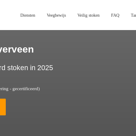
Diensten
Veegbewijs
Veilig stoken
FAQ
Ta
verveen
rd stoken in 2025
ing - gecertificeerd)