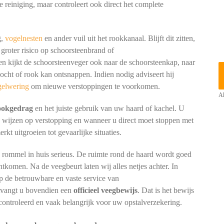
e reiniging, maar controleert ook direct het complete
g,
vogelnesten
en ander vuil uit het rookkanaal. Blijft dit zitten,
 groter risico op schoorsteenbrand of
kijkt de schoorsteenveger ook naar de schoorsteenkap, naar
cht of rook kan ontsnappen. Indien nodig adviseert hij
gelwering
om nieuwe verstoppingen te voorkomen.
Al
tookgedrag
en het juiste gebruik van uw haard of kachel. U
n wijzen op verstopping en wanneer u direct moet stoppen met
t uitgroeien tot gevaarlijke situaties.
p rommel in huis serieus. De ruimte rond de haard wordt goed
htkomen. Na de veegbeurt laten wij alles netjes achter. In
 de betrouwbare en vaste service van
ntvangt u bovendien een
officieel veegbewijs
. Dat is het bewijs
controleerd en vaak belangrijk voor uw opstalverzekering.