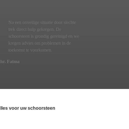
Na een onveilige situatie door slechte
trek direct hulp gekregen. De
schoorsteen is grondig gereinigd en we
kregen advies om problemen in de
toekomst te voorkomen.
hr. Fatma
lles voor uw schoorsteen