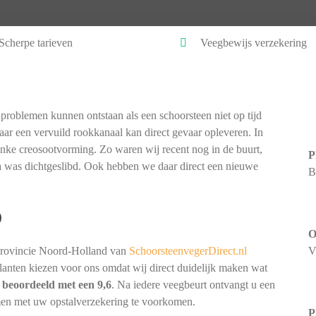
Scherpe tarieven
Veegbewijs verzekering
problemen kunnen ontstaan als een schoorsteen niet op tijd
ar een vervuild rookkanaal kan direct gevaar opleveren. In
inke creosootvorming. Zo waren wij recent nog in de buurt,
P
na was dichtgeslibd. Ook hebben we daar direct een nieuwe
B
)
O
provincie Noord-Holland van
SchoorsteenvegerDirect.nl
V
 klanten kiezen voor ons omdat wij direct duidelijk maken wat
t
beoordeeld met een 9,6
. Na iedere veegbeurt ontvangt u een
men met uw opstalverzekering te voorkomen.
P