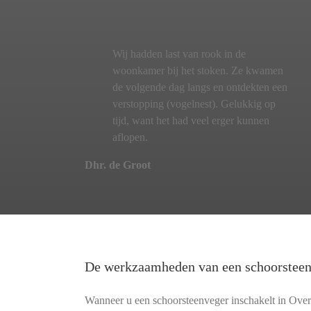
Wij hadden last van rook in de
woonkamer bij het stoken. Ze kwamen
de volgende dag langs en ontdekten een
verstopping (vogelnest). Gelukkig op
tijd, want het had veel erger kunnen
aflopen.
Dhr. de Groot
De werkzaamheden van een schoorstee
Wanneer u een schoorsteenveger inschakelt in Ove