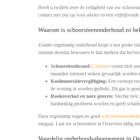
Heeft u twijfels over de veiligheid van uw schoorst
contact met ons op voor advies en een vrijblijvend
Waarom is schoorsteenonderhoud zo bel
Zonder regelmatig onderhoud loopt u een groter ris
ontstaat doordat bewoners te laat merken dat het roo
Schoorsteenbrand:
Creosoot
vormt zich snel
maanden intensief stoken gevaarlijk worden e
Koolmonoxidevergiftiging:
Een verstopt ro
de woning in worden gedrukt. Dit gas is geur
Rookoverlast en nare geuren:
Slechte trek
hardnekkig probleem worden en geeft schade
Door regelmatig vegen en goed
schoorsteenonderh
misgaat. Laat uw schoorsteen in Overveen tijdig r
Voordelig onderhoudsabonnement in O