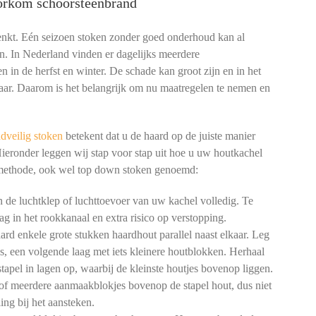
oorkom schoorsteenbrand
denkt. Eén seizoen stoken zonder goed onderhoud kan al
n. In Nederland vinden er dagelijks meerdere
n in de herfst en winter. De schade kan groot zijn en in het
aar. Daarom is het belangrijk om nu maatregelen te nemen en
dveilig stoken
betekent dat u de haard op de juiste manier
Hieronder leggen wij stap voor stap uit hoe u uw houtkachel
 methode, ook wel top down stoken genoemd:
de luchtklep of luchttoevoer van uw kachel volledig. Te
ag in het rookkanaal en extra risico op verstopping.
rd enkele grote stukken haardhout parallel naast elkaar. Leg
gs, een volgende laag met iets kleinere houtblokken. Herhaal
tapel in lagen op, waarbij de kleinste houtjes bovenop liggen.
of meerdere aanmaakblokjes bovenop de stapel hout, dus niet
ng bij het aansteken.