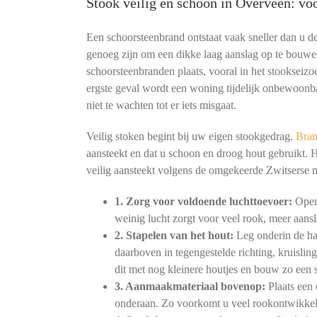
Stook veilig en schoon in Overveen: v
Een schoorsteenbrand ontstaat vaak sneller dan u 
genoeg zijn om een dikke laag aanslag op te bouwe
schoorsteenbranden plaats, vooral in het stookseizoe
ergste geval wordt een woning tijdelijk onbewoonb
niet te wachten tot er iets misgaat.
Veilig stoken begint bij uw eigen stookgedrag.
Bran
aansteekt en dat u schoon en droog hout gebruikt. 
veilig aansteekt volgens de omgekeerde Zwitserse
1. Zorg voor voldoende luchttoevoer:
Open 
weinig lucht zorgt voor veel rook, meer aansl
2. Stapelen van het hout:
Leg onderin de haa
daarboven in tegengestelde richting, kruislin
dit met nog kleinere houtjes en bouw zo een s
3. Aanmaakmateriaal bovenop:
Plaats een 
onderaan. Zo voorkomt u veel rookontwikkeli