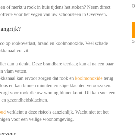
O
een of merkt u rook in huis tijdens het stoken? Neem direct
e offerte voor het vegen van uw schoorsteen in Overveen.
angrijk?
Ge
ico op rookoverlast, brand en koolmonoxide. Veel schade
kkanaal vol zit.
ler dan u denkt. Deze brandbare teerlaag kan al na een paar
n vlam vatten.
okkanaal kan ervoor zorgen dat rook en
koolmonoxide
terug
loos en kan binnen minuten ernstige klachten veroorzaken.
 zorgt voor rook die uw woning binnenkomt. Dit kan snel een
 en gezondheidsklachten.
oud
verkleint u deze risico's aanzienlijk. Wacht niet tot het
einigen voor een veilige woonomgeving.
verveen