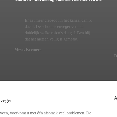
Er zat meer creosoot in het kanaal dan ik
dacht. De schoorsteenveger vertelde
duidelijk welke risico’s dat gaf. Ben blij
dat het meteen veilig is gemaakt.
Mevr. Kremers
D
A
nveger
rveen, voorkomt u met één afspraak veel problemen. De