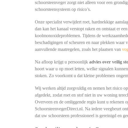
schoorsteenveger zorgt niet alleen voor een grondig
schoorsteensysteem op risico’s.
Onze specialist verwijdert roet, hardnekkige aansla
dan kan het kanaal verstopt raken en ontstaat er een
koolmonoxideproblemen. Tijdens de werkzaamheden 
beschadigingen of scheuren en naar plekken waar vo
aanvullende maatregelen, zoals het plaatsen van
vo
Na afloop krijgt u persoonlijk
advies over veilig s
hoort waar u op moet letten, welke signalen kunne
stoken. Zo voorkomt u dat kleine problemen ongemerk
Wij werken altijd zorgvuldig en nemen het risico o
afgedekt, zodat roet en stof niet in uw woning terec
Overveen en de omliggende regio kunt u rekenen op
SchoorsteenvegerDirect.nl. Na iedere veegbeurt o
dat uw schoorsteen professioneel is gereinigd en ge