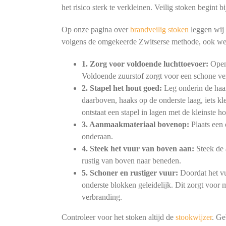
het risico sterk te verkleinen. Veilig stoken begint
Op onze pagina over
brandveilig stoken
leggen wij 
volgens de omgekeerde Zwitserse methode, ook we
1. Zorg voor voldoende luchttoevoer:
Open 
Voldoende zuurstof zorgt voor een schone ve
2. Stapel het hout goed:
Leg onderin de haar
daarboven, haaks op de onderste laag, iets kl
ontstaat een stapel in lagen met de kleinste h
3. Aanmaakmateriaal bovenop:
Plaats een 
onderaan.
4. Steek het vuur van boven aan:
Steek de 
rustig van boven naar beneden.
5. Schoner en rustiger vuur:
Doordat het vu
onderste blokken geleidelijk. Dit zorgt voor
verbranding.
Controleer voor het stoken altijd de
stookwijzer
. Ge