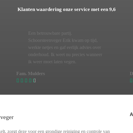
Klanten waardering onze service met een 9,6
Een betrouwbare partij.
Schoorsteenveger Erik kwam op tijd,
werkte netjes en gaf eerlijk advies over
onderhoud. Ik weet nu precies wanneer
ik weer moet laten vegen.
Fam. Mulders
D
A
nveger
t, zorgt deze voor een grondige reiniging en controle van