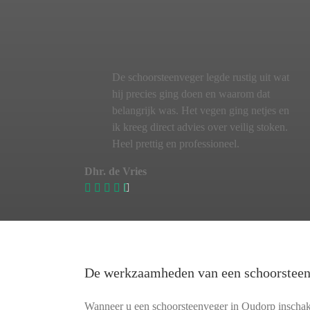
De schoorsteenveger legde rustig uit wat
hij precies ging doen en waarom dat
belangrijk was. Het vegen ging netjes en
ik kreeg direct advies over veilig stoken.
Heel prettig en professioneel.
Dhr. de Vries
De werkzaamheden van een schoorstee
Wanneer u een schoorsteenveger in Oudorp inschakel