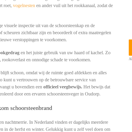
t roet,
vogelnesten
en ander vuil uit het rookkanaal, zodat de
e visuele inspectie uit van de schoorsteenkap en de
of scheuren zichtbaar zijn en beoordeelt of extra maatregelen
ieuwe verstoppingen te voorkomen.
tookgedrag
en het juiste gebruik van uw haard of kachel. Zo
, rookoverlast en onnodige schade te voorkomen.
Al
lijft schoon, omdat wij de ruimte goed afdekken en alles
io kunt u vertrouwen op de betrouwbare service van
ntvangt u bovendien een
officieel veegbewijs.
Het bewijs dat
troleerd door een ervaren schoorsteenveger in Oudorp.
rkom schoorsteenbrand
een nachtmerrie. In Nederland vinden er dagelijks meerdere
en in de herfst en winter. Gelukkig kunt u zelf veel doen om