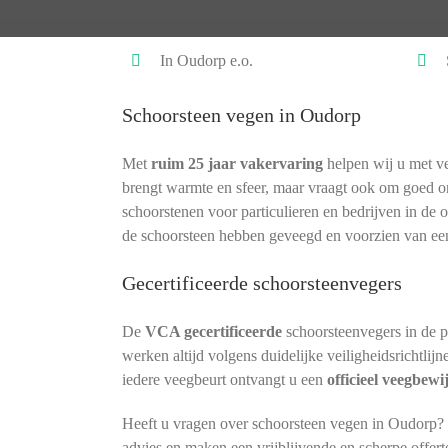
In Oudorp e.o.
Schoorsteen vegen in Oudorp
Met
ruim 25 jaar vakervaring
helpen wij u met ve
brengt warmte en sfeer, maar vraagt ook om goed 
schoorstenen voor particulieren en bedrijven in de 
de schoorsteen hebben geveegd en voorzien van ee
Gecertificeerde schoorsteenvegers
De
VCA gecertificeerde
schoorsteenvegers in de 
werken altijd volgens duidelijke veiligheidsrichtlij
iedere veegbeurt ontvangt u een
officieel veegbewi
Heeft u vragen over schoorsteen vegen in Oudorp? 
advies en maken een vrijblijvende en scherpe offert