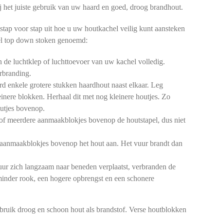
 bij het juiste gebruik van uw haard en goed, droog brandhout.
stap voor stap uit hoe u uw houtkachel veilig kunt aansteken
l top down stoken genoemd:
de luchtklep of luchttoevoer van uw kachel volledig.
rbranding.
d enkele grotere stukken haardhout naast elkaar. Leg
einere blokken. Herhaal dit met nog kleinere houtjes. Zo
outjes bovenop.
of meerdere aanmaakblokjes bovenop de houtstapel, dus niet
aanmaakblokjes bovenop het hout aan. Het vuur brandt dan
ur zich langzaam naar beneden verplaatst, verbranden de
 minder rook, een hogere opbrengst en een schonere
bruik droog en schoon hout als brandstof. Verse houtblokken