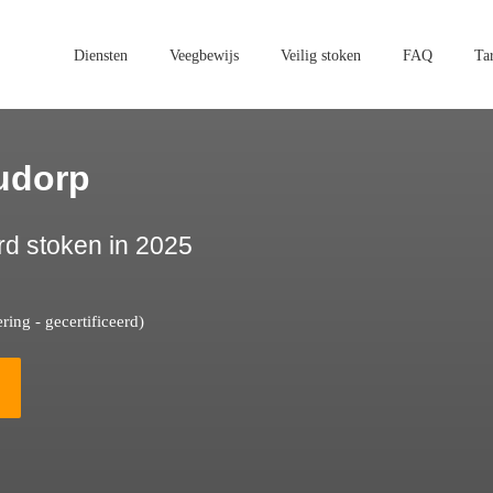
Diensten
Veegbewijs
Veilig stoken
FAQ
Ta
udorp
rd stoken in 2025
ing - gecertificeerd)