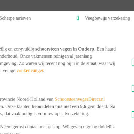
Scherpe tarieven
Veegbewijs verzekering
ilig en zorgvuldig
schoorsteen vegen in Oudorp
. Een haard
onderhoud. Onze vakmensen reinigen al jarenlang
omgeving. Zo waren wij recent nog bij u in de straat, waar wij
n veilige
vonkenvanger
.
provincie Noord-Holland van
SchoorsteenvegerDirect.nl
nen. Onze klanten
beoordelen ons met een 9,6
gemiddeld. Na
js
, dat vaak nodig is voor uw opstalverzekering.
Neem gerust contact met ons op. Wij geven u graag duidelijk
e voor u op.