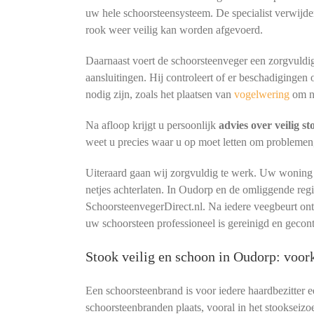
uw hele schoorsteensysteem. De specialist verwijder
rook weer veilig kan worden afgevoerd.
Daarnaast voert de schoorsteenveger een zorgvuldig
aansluitingen. Hij controleert of er beschadigingen 
nodig zijn, zoals het plaatsen van
vogelwering
om n
Na afloop krijgt u persoonlijk
advies over veilig s
weet u precies waar u op moet letten om problemen
Uiteraard gaan wij zorgvuldig te werk. Uw woning b
netjes achterlaten. In Oudorp en de omliggende reg
SchoorsteenvegerDirect.nl. Na iedere veegbeurt o
uw schoorsteen professioneel is gereinigd en gecon
Stook veilig en schoon in Oudorp: voo
Een schoorsteenbrand is voor iedere haardbezitter 
schoorsteenbranden plaats, vooral in het stookseizo