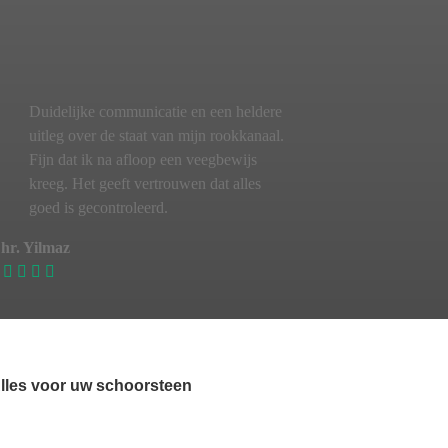
Duidelijke communicatie en een heldere
uitleg over de staat van mijn rookkanaal.
Fijn dat ik na afloop een veegbewijs
kreeg. Het geeft vertrouwen dat alles
goed is gecontroleerd.
hr. Yilmaz
lles voor uw schoorsteen