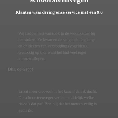
Klanten waardering onze service met een 9,6
Wij hadden last van rook in de woonkamer bij
het stoken. Ze kwamen de volgende dag langs
en ontdekten een verstopping (vogelnest).
Gelukkig op tijd, want het had veel erger
kunnen aflopen.
Dhr. de Groot
Er zat meer creosoot in het kanaal dan ik dacht.
De schoorsteenveger vertelde duidelijk welke
risico’s dat gaf. Ben blij dat het meteen veilig is
gemaakt.