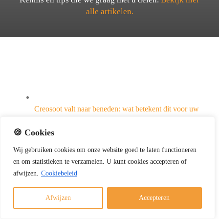
alle artikelen.
Creosoot valt naar beneden: wat betekent dit voor uw
veiligheid?
🍪 Cookies
Gallery
Wij
gebruiken
cookies
om
onze
website
goed
te
laten
functioneren
Creosoot valt naar beneden: wat betekent dit voor
en
om
statistieken
te
verzamelen.
U
kunt
cookies
accepteren of
uw veiligheid?
afwijzen.
Cookiebeleid
Schoorsteenvegen
Afwijzen
Accepteren