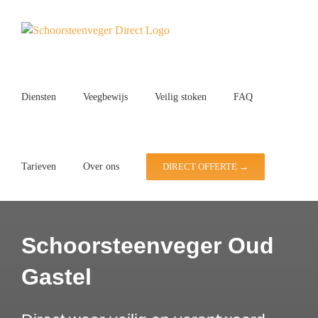
Ga
naar
inhoud
Diensten
Veegbewijs
Veilig stoken
FAQ
Tarieven
Over ons
DIRECT OFFERTE →
Schoorsteenveger Oud
Gastel