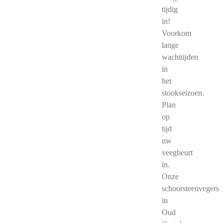
tijdig
in!
Voorkom
lange
wachttijden
in
het
stookseizoen.
Plan
op
tijd
uw
veegbeurt
in.
Onze
schoorsteenvegers
in
Oud