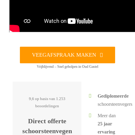
VEEGAFSPRAAK MAKEN
Vrijblijvend – Snel geholpen in Oud Gastel
Gediplomeerde
9,6 op basis van 1.253
schoorsteenvegers
beoordelingen
Meer dan
Direct offerte
25 jaar
schoorsteenvegen
ervaring