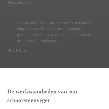
Mevr. Kremers
Na een onveilige situatie door slechte trek direct
hulp gekregen. De schoorsteen is grondig
gereinigd en we kregen advies om problemen in
de toekomst te voorkomen.
Dhr. Fatma
De werkzaamheden van een
schoorsteenveger