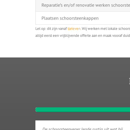
Reparatie’s en/of renovatie werken schoorst
Plaatsen schoorsteenkappen
Let op: dit zijn vanaf
tarieven
. Wij werken met lokale schoor
altijd eerst een vrijblijvende offerte aan en maak vooraf duid
De schoorsteenveger legde rustig uit wat hij