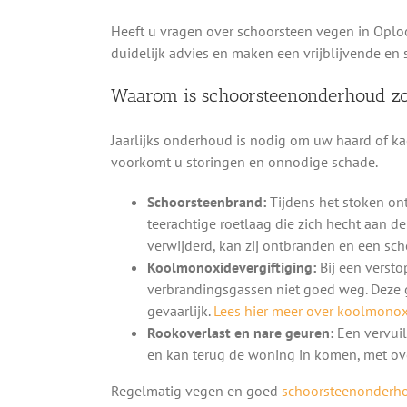
Heeft u vragen over schoorsteen vegen in Oplo
duidelijk advies en maken een vrijblijvende en 
Waarom is schoorsteenonderhoud zo
Jaarlijks onderhoud is nodig om uw haard of kac
voorkomt u storingen en onnodige schade.
Schoorsteenbrand:
Tijdens het stoken on
teerachtige roetlaag die zich hecht aan d
verwijderd, kan zij ontbranden en een sc
Koolmonoxidevergiftiging:
Bij een versto
verbrandingsgassen niet goed weg. Deze 
gevaarlijk.
Lees hier meer over koolmonoxi
Rookoverlast en nare geuren:
Een vervuil
en kan terug de woning in komen, met ove
Regelmatig vegen en goed
schoorsteenonderh