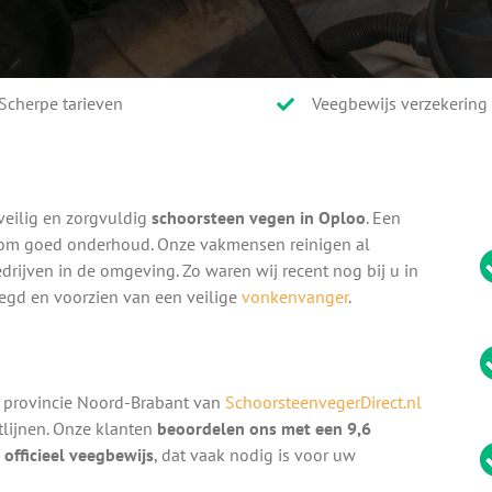
Scherpe tarieven
Veegbewijs verzekering
veilig en zorgvuldig
schoorsteen vegen in Oploo
. Een
k om goed onderhoud. Onze vakmensen reinigen al
drijven in de omgeving. Zo waren wij recent nog bij u in
eegd en voorzien van een veilige
vonkenvanger
.
 provincie Noord-Brabant van
SchoorsteenvegerDirect.nl
htlijnen. Onze klanten
beoordelen ons met een 9,6
n
officieel veegbewijs
, dat vaak nodig is voor uw