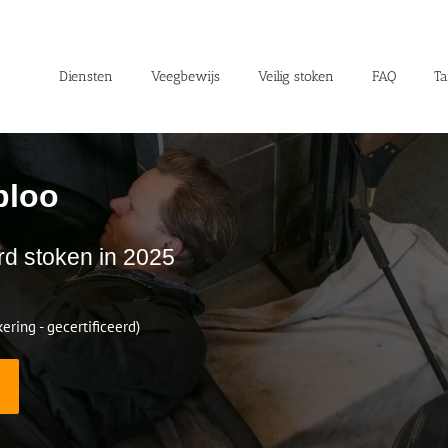
Diensten
Veegbewijs
Veilig stoken
FAQ
Ta
ploo
rd stoken in 2025
ering - gecertificeerd)