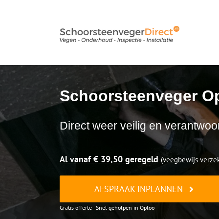
Ga
naar
inhoud
Schoorsteenveger O
Direct weer veilig en verantwoo
Al vanaf € 39,50 geregeld
(veegbewijs verzek
AFSPRAAK INPLANNEN
Gratis offerte - Snel geholpen in Oploo