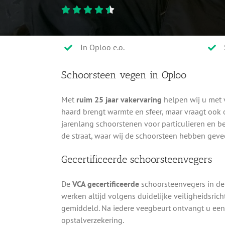
In Oploo e.o.
Schoorsteen vegen in Oploo
Met
ruim 25 jaar vakervaring
helpen wij u met 
haard brengt warmte en sfeer, maar vraagt oo
jarenlang schoorstenen voor particulieren en be
de straat, waar wij de schoorsteen hebben gev
Gecertificeerde schoorsteenvegers
De
VCA gecertificeerde
schoorsteenvegers in de
werken altijd volgens duidelijke veiligheidsric
gemiddeld. Na iedere veegbeurt ontvangt u ee
opstalverzekering.