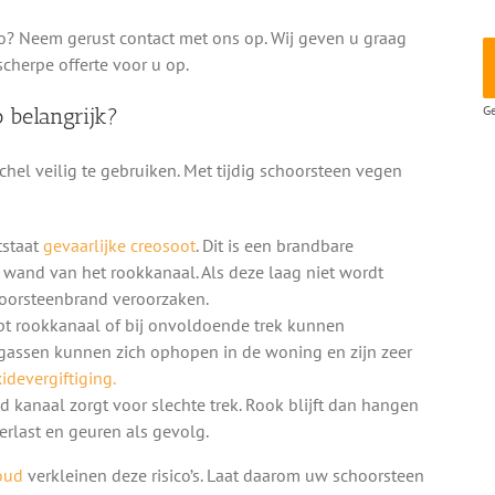
o? Neem gerust contact met ons op. Wij geven u graag
scherpe offerte voor u op.
Ge
 belangrijk?
hel veilig te gebruiken. Met tijdig schoorsteen vegen
tstaat
gevaarlijke creosoot
. Dit is een brandbare
e wand van het rookkanaal. Als deze laag niet wordt
hoorsteenbrand veroorzaken.
pt rookkanaal of bij onvoldoende trek kunnen
gassen kunnen zich ophopen in de woning en zijn zeer
devergiftiging.
d kanaal zorgt voor slechte trek. Rook blijft dan hangen
rlast en geuren als gevolg.
oud
verkleinen deze risico’s. Laat daarom uw schoorsteen