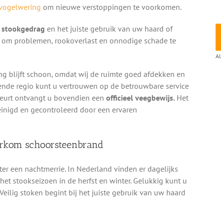
vogelwering
om nieuwe verstoppingen te voorkomen.
g stookgedrag
en het juiste gebruik van uw haard of
en om problemen, rookoverlast en onnodige schade te
Al
ng blijft schoon, omdat wij de ruimte goed afdekken en
gende regio kunt u vertrouwen op de betrouwbare service
beurt ontvangt u bovendien een
officieel veegbewijs.
Het
einigd en gecontroleerd door een ervaren
oorkom schoorsteenbrand
ter een nachtmerrie. In Nederland vinden er dagelijks
et stookseizoen in de herfst en winter. Gelukkig kunt u
 Veilig stoken begint bij het juiste gebruik van uw haard