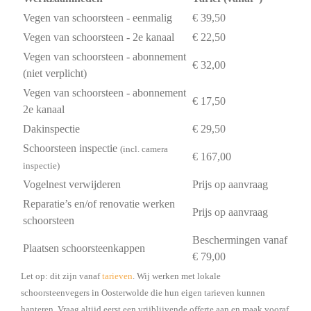
Vegen van schoorsteen - eenmalig
€ 39,50
Vegen van schoorsteen - 2e kanaal
€ 22,50
Vegen van schoorsteen - abonnement
€ 32,00
(niet verplicht)
Vegen van schoorsteen - abonnement
€ 17,50
2e kanaal
Dakinspectie
€ 29,50
Schoorsteen inspectie
(incl. camera
€ 167,00
inspectie)
Vogelnest verwijderen
Prijs op aanvraag
Reparatie’s en/of renovatie werken
Prijs op aanvraag
schoorsteen
Beschermingen vanaf
Plaatsen schoorsteenkappen
€ 79,00
Let op: dit zijn vanaf
tarieven
. Wij werken met lokale
schoorsteenvegers in Oosterwolde die hun eigen tarieven kunnen
hanteren. Vraag altijd eerst een vrijblijvende offerte aan en maak vooraf