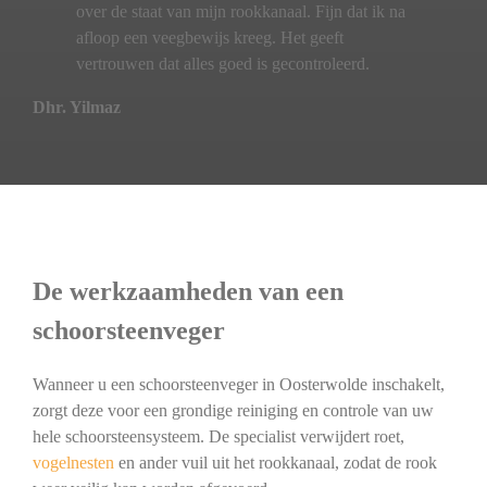
over de staat van mijn rookkanaal. Fijn dat ik na
afloop een veegbewijs kreeg. Het geeft
vertrouwen dat alles goed is gecontroleerd.
Dhr. Yilmaz
De werkzaamheden van een
schoorsteenveger
Wanneer u een schoorsteenveger in Oosterwolde inschakelt,
zorgt deze voor een grondige reiniging en controle van uw
hele schoorsteensysteem. De specialist verwijdert roet,
vogelnesten
en ander vuil uit het rookkanaal, zodat de rook