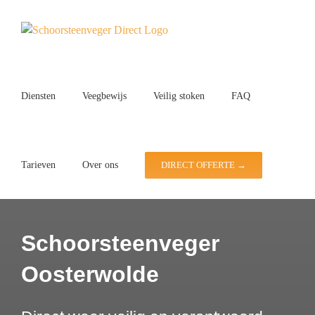
Ga
naar
inhoud
Diensten
Veegbewijs
Veilig stoken
FAQ
Tarieven
Over ons
DIRECT OFFERTE →
Schoorsteenveger
Oosterwolde