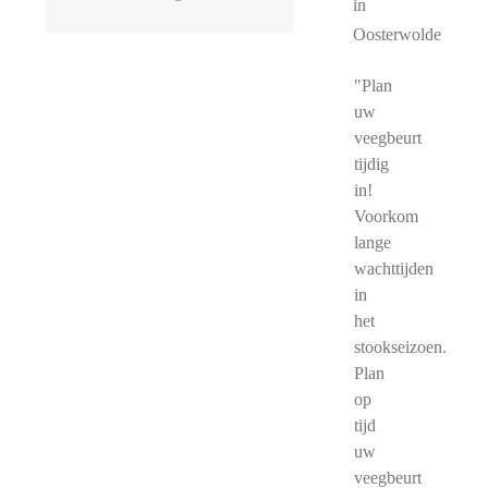
in
Oosterwolde
"Plan
uw
veegbeurt
tijdig
in!
Voorkom
lange
wachttijden
in
het
stookseizoen.
Plan
op
tijd
uw
veegbeurt