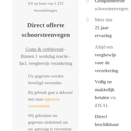
Gediplomeerde
9,6 op basis van 1.253
schoorsteenvegers
beoordelingen
Meer dan
Direct offerte
25 jaar
schoorsteenvegen
ervaring
Altijd een
Gratis & vrijblijvend
-
veegbewijs
Binnen 1 werkdag reactie -
voor de
Incl. veegbewijs verzekering
verzekering
Uw gegevens worden
Veilig en
beveiligd verzonden.
makkelijk
Bij gebruik gaat u akkoord
betalen
via
met onze
algemene
iDEAL
voorwaarden
.
Wij gebruiken uw
Direct
gegevens uitsluitend om
beschikbaar
uw aanvraag te verwerken.