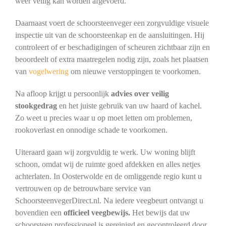
weer veilig kan worden afgevoerd.
Daarnaast voert de schoorsteenveger een zorgvuldige visuele
inspectie uit van de schoorsteenkap en de aansluitingen. Hij
controleert of er beschadigingen of scheuren zichtbaar zijn en
beoordeelt of extra maatregelen nodig zijn, zoals het plaatsen
van
vogelwering
om nieuwe verstoppingen te voorkomen.
Na afloop krijgt u persoonlijk
advies over veilig
stookgedrag
en het juiste gebruik van uw haard of kachel.
Zo weet u precies waar u op moet letten om problemen,
rookoverlast en onnodige schade te voorkomen.
Uiteraard gaan wij zorgvuldig te werk. Uw woning blijft
schoon, omdat wij de ruimte goed afdekken en alles netjes
achterlaten. In Oosterwolde en de omliggende regio kunt u
vertrouwen op de betrouwbare service van
SchoorsteenvegerDirect.nl. Na iedere veegbeurt ontvangt u
bovendien een
officieel veegbewijs.
Het bewijs dat uw
schoorsteen professioneel is gereinigd en gecontroleerd door