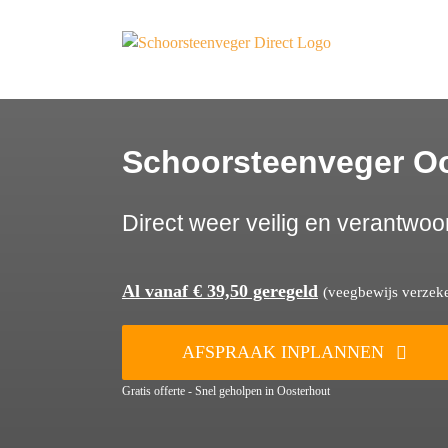
Ga
naar
inhoud
Schoorsteenveger O
Direct weer veilig en verantwoo
Al vanaf € 39,50 geregeld
(veegbewijs verzeker
AFSPRAAK INPLANNEN
Gratis offerte - Snel geholpen in Oosterhout