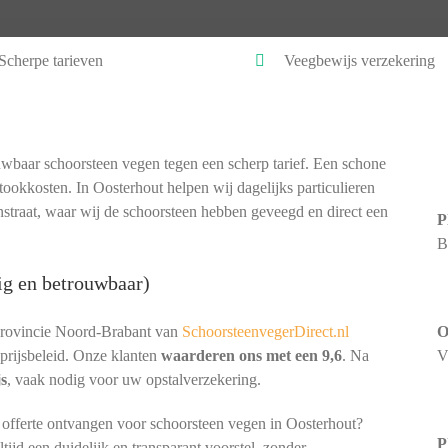
Scherpe tarieven
Veegbewijs verzekering
wbaar schoorsteen vegen tegen een scherp tarief. Een schone
tookkosten. In Oosterhout helpen wij dagelijks particulieren
nstraat, waar wij de schoorsteen hebben geveegd en direct een
P
B
ig en betrouwbaar)
provincie Noord-Brabant van
SchoorsteenvegerDirect.nl
O
prijsbeleid. Onze klanten
waarderen ons met een 9,6
. Na
V
js
, vaak nodig voor uw opstalverzekering.
 offerte ontvangen voor schoorsteen vegen in Oosterhout?
P
ijd een duidelijk en transparant voorstel, zonder