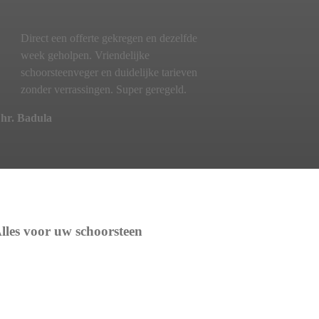
Direct een offerte gekregen en dezelfde
week geholpen. Vriendelijke
schoorsteenveger en duidelijke tarieven
zonder verrassingen. Super geregeld.
hr. Badula
lles voor uw schoorsteen