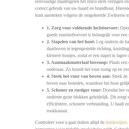
eenvoudige maatregelen het risico sterk verlagen 
correct gebruik van uw haard en brandhout. Hierond
kunt aansteken volgens de omgekeerde Zwitserse 
1. Zorg voor voldoende luchttoevoer:
Open 
goede zuurstoftoevoer is belangrijk voor ee
2. Stapelen van het hout:
Leg onderin de haa
daarboven in tegengestelde richting, kruislin
kleinere houtjes, zodat er een stapel in lagen
3. Aanmaakmateriaal bovenop:
Plaats een 
onderaan. Zo brandt het vuur rustig op en verb
4. Steek het vuur van boven aan:
Steek de 
boven naar beneden, waardoor het hout gelijk
5. Schoner en rustiger vuur:
Doordat het vu
onderste grote blokken geleidelijk. Dit zorg
efficiëntere, schonere verbranding. U haalt z
rookkanaal.
Controleer voor u gaat stoken altijd de
stookwijzer
.