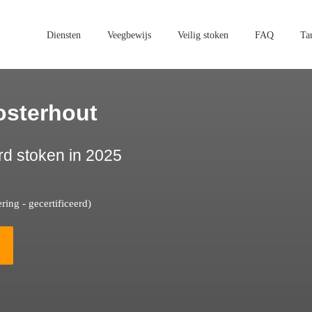
Diensten
Veegbewijs
Veilig stoken
FAQ
Ta
osterhout
rd stoken in 2025
ing - gecertificeerd)