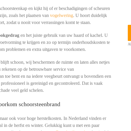
 schoorsteenkap en kijkt hij of er beschadigingen of scheuren
zijn, zoals het plaatsen van
vogelwering
. U hoort duidelijk
rt, zodat u nooit voor verrassingen komt te staan.
tookgedrag
en het juiste gebruik van uw haard of kachel. U
 roetvorming te krijgen en zo op termijn onderhoudskosten te
Al
 om problemen en extra uitgaven te voorkomen.
ijft schoon, wij beschermen de ruimte en laten alles netjes
u rekenen op de betrouwbare service van
an toe bent en na iedere veegbeurt ontvangt u bovendien een
 professioneel is gereinigd en gecontroleerd. Dat is vaak
chade veel geld schelen.
 voorkom schoorsteenbrand
 maar ook voor hoge herstelkosten. In Nederland vinden er
l in de herfst en winter. Gelukkig kunt u met een paar