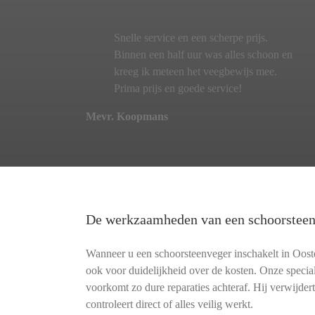
Snelle service en een scherpe prijs.
Binnen een half uur was alles schoon en
kreeg ik meteen het veegbewijs mee.
Prima prijs en goede service!
Mevr. Koopmans
De werkzaamheden van een schoorstee
Wanneer u een schoorsteenveger inschakelt in Ooster
ook voor duidelijkheid over de kosten. Onze speci
voorkomt zo dure reparaties achteraf. Hij verwijdert
controleert direct of alles veilig werkt.