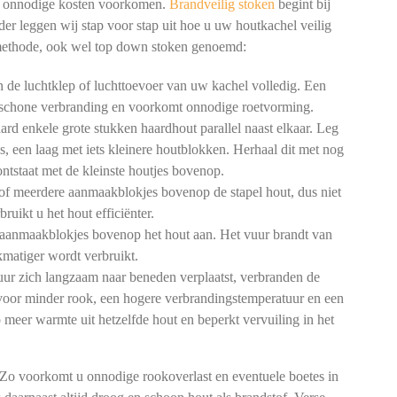
en onnodige kosten voorkomen.
Brandveilig stoken
begint bij
er leggen wij stap voor stap uit hoe u uw houtkachel veilig
methode, ook wel top down stoken genoemd:
de luchtklep of luchttoevoer van uw kachel volledig. Een
n schone verbranding en voorkomt onnodige roetvorming.
rd enkele grote stukken haardhout parallel naast elkaar. Leg
gs, een laag met iets kleinere houtblokken. Herhaal dit met nog
 ontstaat met de kleinste houtjes bovenop.
of meerdere aanmaakblokjes bovenop de stapel hout, dus niet
ruikt u het hout efficiënter.
aanmaakblokjes bovenop het hout aan. Het vuur brandt van
matiger wordt verbruikt.
ur zich langzaam naar beneden verplaatst, verbranden de
t voor minder rook, een hogere verbrandingstemperatuur en een
o meer warmte uit hetzelfde hout en beperkt vervuiling in het
 Zo voorkomt u onnodige rookoverlast en eventuele boetes in