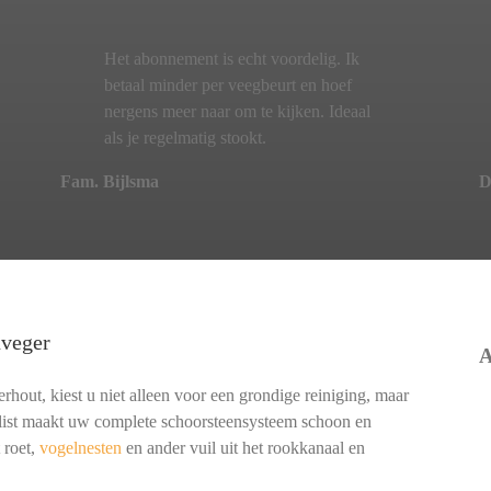
Het abonnement is echt voordelig. Ik
betaal minder per veegbeurt en hoef
nergens meer naar om te kijken. Ideaal
als je regelmatig stookt.
Fam. Bijlsma
D
nveger
A
hout, kiest u niet alleen voor een grondige reiniging, maar
alist maakt uw complete schoorsteensysteem schoon en
 roet,
vogelnesten
en ander vuil uit het rookkanaal en