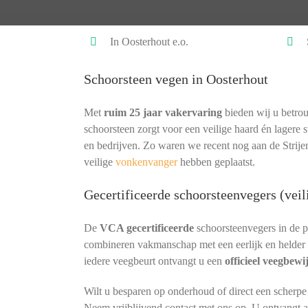
In Oosterhout e.o.
Schoorsteen vegen in Oosterhout
Met
ruim 25 jaar vakervaring
bieden wij u betrou
schoorsteen zorgt voor een veilige haard én lagere s
en bedrijven. Zo waren we recent nog aan de Strije
veilige
vonkenvanger
hebben geplaatst.
Gecertificeerde schoorsteenvegers (veil
De
VCA gecertificeerde
schoorsteenvegers in de 
combineren vakmanschap met een eerlijk en helder 
iedere veegbeurt ontvangt u een
officieel veegbewi
Wilt u besparen op onderhoud of direct een scherpe
Neem vrijblijvend contact met ons op. U ontvangt alt