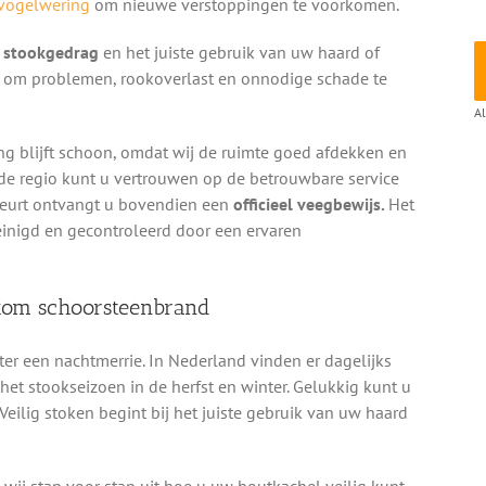
vogelwering
om nieuwe verstoppingen te voorkomen.
g stookgedrag
en het juiste gebruik van uw haard of
en om problemen, rookoverlast en onnodige schade te
Al
ng blijft schoon, omdat wij de ruimte goed afdekken en
ende regio kunt u vertrouwen op de betrouwbare service
beurt ontvangt u bovendien een
officieel veegbewijs.
Het
einigd en gecontroleerd door een ervaren
rkom schoorsteenbrand
ter een nachtmerrie. In Nederland vinden er dagelijks
et stookseizoen in de herfst en winter. Gelukkig kunt u
 Veilig stoken begint bij het juiste gebruik van uw haard
wij stap voor stap uit hoe u uw houtkachel veilig kunt