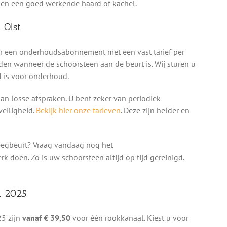
g en een goed werkende haard of kachel.
 Olst
oor een onderhoudsabonnement met een vast tarief per
den wanneer de schoorsteen aan de beurt is. Wij sturen u
jd is voor onderhoud.
n losse afspraken. U bent zeker van periodiek
eiligheid.
Bekijk hier onze tarieven
. Deze zijn helder en
eegbeurt? Vraag vandaag nog het
doen. Zo is uw schoorsteen altijd op tijd gereinigd.
n 2025
25 zijn
vanaf € 39,50
voor één rookkanaal. Kiest u voor