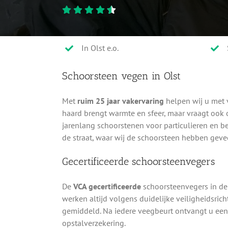
In Olst e.o.
Schoorsteen vegen in Olst
Met
ruim 25 jaar vakervaring
helpen wij u met 
haard brengt warmte en sfeer, maar vraagt oo
jarenlang schoorstenen voor particulieren en be
de straat, waar wij de schoorsteen hebben gev
Gecertificeerde schoorsteenvegers
De
VCA gecertificeerde
schoorsteenvegers in de 
werken altijd volgens duidelijke veiligheidsric
gemiddeld. Na iedere veegbeurt ontvangt u ee
opstalverzekering.