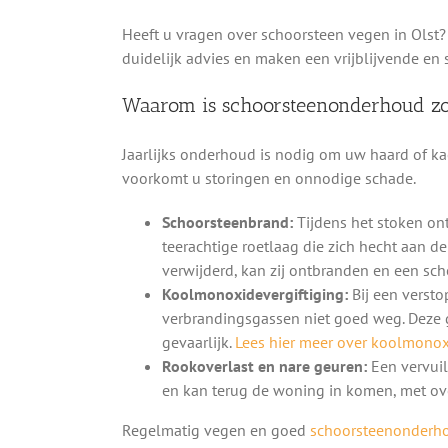
Heeft u vragen over schoorsteen vegen in Olst?
duidelijk advies en maken een vrijblijvende en 
Waarom is schoorsteenonderhoud zo
Jaarlijks onderhoud is nodig om uw haard of kac
voorkomt u storingen en onnodige schade.
Schoorsteenbrand:
Tijdens het stoken on
teerachtige roetlaag die zich hecht aan d
verwijderd, kan zij ontbranden en een sc
Koolmonoxidevergiftiging:
Bij een versto
verbrandingsgassen niet goed weg. Deze 
gevaarlijk.
Lees hier meer over koolmonoxi
Rookoverlast en nare geuren:
Een vervuil
en kan terug de woning in komen, met ove
Regelmatig vegen en goed
schoorsteenonderh