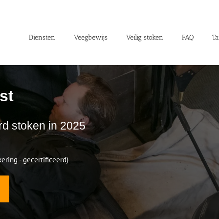
Diensten
Veegbewijs
Veilig stoken
FAQ
Ta
st
rd stoken in 2025
ering - gecertificeerd)