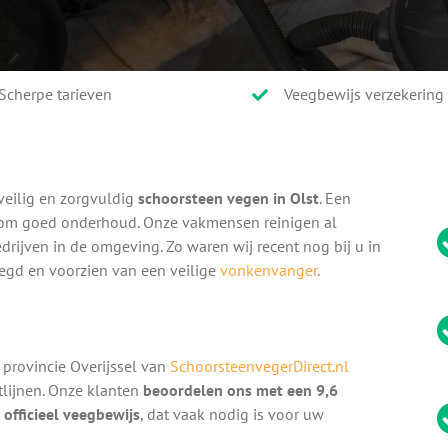
Scherpe tarieven
Veegbewijs verzekering
veilig en zorgvuldig
schoorsteen vegen in Olst
. Een
k om goed onderhoud. Onze vakmensen reinigen al
drijven in de omgeving. Zo waren wij recent nog bij u in
eegd en voorzien van een veilige
vonkenvanger
.
provincie Overijssel van
SchoorsteenvegerDirect.nl
htlijnen. Onze klanten
beoordelen ons met een 9,6
n
officieel veegbewijs
, dat vaak nodig is voor uw