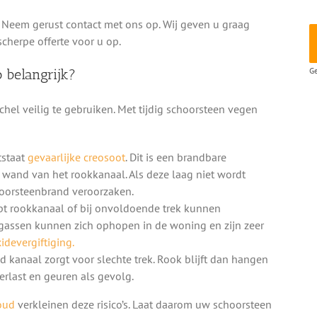
 Neem gerust contact met ons op. Wij geven u graag
scherpe offerte voor u op.
Ge
 belangrijk?
hel veilig te gebruiken. Met tijdig schoorsteen vegen
tstaat
gevaarlijke creosoot
. Dit is een brandbare
e wand van het rookkanaal. Als deze laag niet wordt
hoorsteenbrand veroorzaken.
pt rookkanaal of bij onvoldoende trek kunnen
gassen kunnen zich ophopen in de woning en zijn zeer
devergiftiging.
d kanaal zorgt voor slechte trek. Rook blijft dan hangen
rlast en geuren als gevolg.
oud
verkleinen deze risico’s. Laat daarom uw schoorsteen