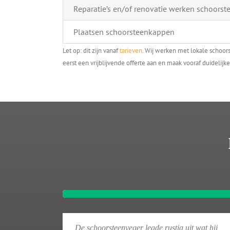
Reparatie’s en/of renovatie werken schoorst
Plaatsen schoorsteenkappen
Let op: dit zijn vanaf
tarieven
. Wij werken met lokale schoors
eerst een vrijblijvende offerte aan en maak vooraf duidelijke
De schoorsteenveger legde rustig uit wat hij