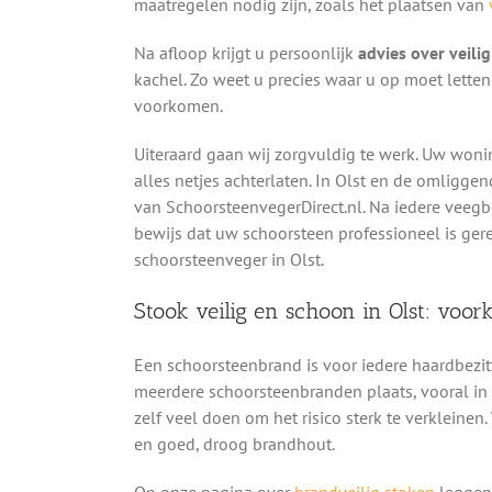
maatregelen nodig zijn, zoals het plaatsen van
Na afloop krijgt u persoonlijk
advies over veili
kachel. Zo weet u precies waar u op moet lett
voorkomen.
Uiteraard gaan wij zorgvuldig te werk. Uw woni
alles netjes achterlaten. In Olst en de omligg
van SchoorsteenvegerDirect.nl. Na iedere veeg
bewijs dat uw schoorsteen professioneel is ger
schoorsteenveger in Olst.
Stook veilig en schoon in Olst: voo
Een schoorsteenbrand is voor iedere haardbezit
meerdere schoorsteenbranden plaats, vooral in h
zelf veel doen om het risico sterk te verkleinen.
en goed, droog brandhout.
Op onze pagina over
brandveilig stoken
leggen 