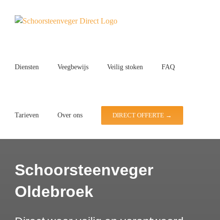
Ga
naar
inhoud
Diensten
Veegbewijs
Veilig stoken
FAQ
Tarieven
Over ons
DIRECT OFFERTE →
Schoorsteenveger
Oldebroek