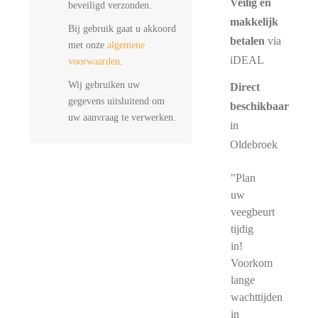
Veilig en
beveiligd verzonden.
makkelijk
Bij gebruik gaat u akkoord
betalen
via
met onze
algemene
iDEAL
voorwaarden
.
Wij gebruiken uw
Direct
gegevens uitsluitend om
beschikbaar
uw aanvraag te verwerken.
in
Oldebroek
"Plan
uw
veegbeurt
tijdig
in!
Voorkom
lange
wachttijden
in