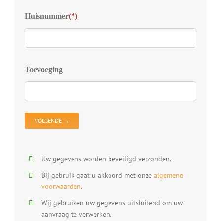
Kies
Huisnummer
(*)
S
D
Z
D
Toevoeging
D
V
D
O
Uw gegevens worden beveiligd verzonden.
Bij gebruik gaat u akkoord met onze
algemene
voorwaarden
.
Wij gebruiken uw gegevens uitsluitend om uw
aanvraag te verwerken.