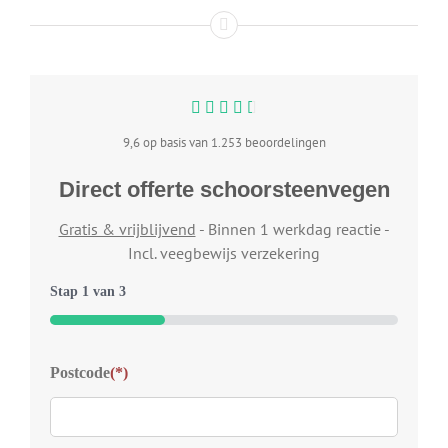
9,6 op basis van 1.253 beoordelingen
Direct offerte schoorsteenvegen
Gratis & vrijblijvend
- Binnen 1 werkdag reactie -
Incl. veegbewijs verzekering
Stap
1
van
3
33%
Typ
Postcode
(*)
Welk
wij 