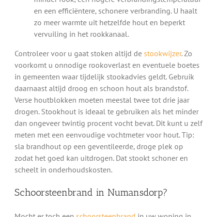
en een efficiëntere, schonere verbranding. U haalt
zo meer warmte uit hetzelfde hout en beperkt
vervuiling in het rookkanaal.
Controleer voor u gaat stoken altijd de
stookwijzer
. Zo
voorkomt u onnodige rookoverlast en eventuele boetes
in gemeenten waar tijdelijk stookadvies geldt. Gebruik
daarnaast altijd droog en schoon hout als brandstof.
Verse houtblokken moeten meestal twee tot drie jaar
drogen. Stookhout is ideaal te gebruiken als het minder
dan ongeveer twintig procent vocht bevat. Dit kunt u zelf
meten met een eenvoudige vochtmeter voor hout. Tip:
sla brandhout op een geventileerde, droge plek op
zodat het goed kan uitdrogen. Dat stookt schoner en
scheelt in onderhoudskosten.
Schoorsteenbrand in Numansdorp?
Mocht er toch een
schoorsteenbrand
in uw woning in