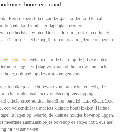
voorkom schoorsteenbrand
denkt. Eén seizoen stoken zonder goed onderhoud kan al
n. In Nederland vinden er dagelijks meerdere
n in de herfst en winter. De schade kan groot zijn en in het
aar. Daarom is het belangrijk om nu maatregelen te nemen en
dveilig stoken
betekent dat u de haard op de juiste manier
Hieronder leggen wij stap voor stap uit hoe u uw houtkachel
 methode, ook wel top down stoken genoemd:
de luchtklep of luchttoevoer van uw kachel volledig. Te
ag in het rookkanaal en extra risico op verstopping.
rd enkele grote stukken haardhout parallel naast elkaar. Leg
gs, een volgende laag met iets kleinere houtblokken. Herhaal
tapel in lagen op, waarbij de kleinste houtjes bovenop liggen.
of meerdere aanmaakblokjes bovenop de stapel hout, dus niet
ng bij het aansteken.