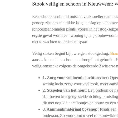
Stook veilig en schoon in Nieuwveen: 
Een schoorsteenbrand ontstaat vaak sneller dan u 
genoeg zijn om een dikke laag aanslag op te bouwe
schoorsteenbranden plaats, vooral in het stookseizoe
ergste geval wordt een woning tijdelijk onbewoonb
niet te wachten tot er iets misgaat.
Veilig stoken begint bij uw eigen stookgedrag.
Bran
aansteekt en dat u schoon en droog hout gebruikt. 
veilig aansteekt volgens de omgekeerde Zwitserse
1. Zorg voor voldoende luchttoevoer:
Open 
weinig lucht zorgt voor veel rook, meer aansl
2. Stapelen van het hout:
Leg onderin de haa
daarboven in tegengestelde richting, kruislin
dit met nog kleinere houtjes en bouw zo een s
3. Aanmaakmateriaal bovenop:
Plaats een 
onderaan. Zo voorkomt u veel rookontwikkeli