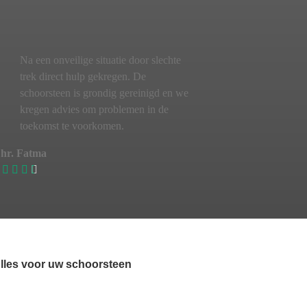
Na een onveilige situatie door slechte
trek direct hulp gekregen. De
schoorsteen is grondig gereinigd en we
kregen advies om problemen in de
toekomst te voorkomen.
hr. Fatma
lles voor uw schoorsteen