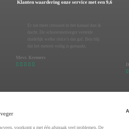
Klanten waardering onze service met een 9,6
Er zat meer creosoot in het kanaal dan ik
dacht. De schoorsteenveger vertelde
duidelijk welke risico’s dat gaf. Ben blij
dat het meteen veilig is gemaakt.
Mevr. Kremers
D
A
nveger
uwveen, voorkomt u met één afspraak veel problemen. De