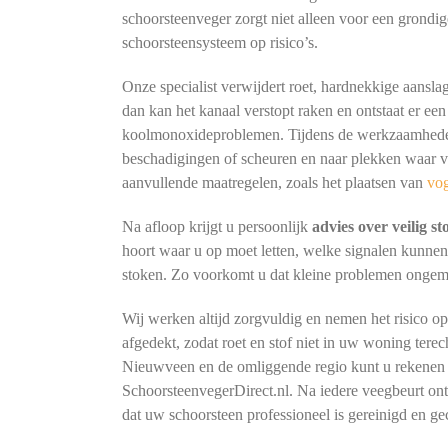
schoorsteenveger zorgt niet alleen voor een grondig
schoorsteensysteem op risico’s.
Onze specialist verwijdert roet, hardnekkige aansla
dan kan het kanaal verstopt raken en ontstaat er een
koolmonoxideproblemen. Tijdens de werkzaamheden 
beschadigingen of scheuren en naar plekken waar vo
aanvullende maatregelen, zoals het plaatsen van
vo
Na afloop krijgt u persoonlijk
advies over veilig s
hoort waar u op moet letten, welke signalen kunne
stoken. Zo voorkomt u dat kleine problemen ongemerk
Wij werken altijd zorgvuldig en nemen het risico o
afgedekt, zodat roet en stof niet in uw woning terec
Nieuwveen en de omliggende regio kunt u rekenen 
SchoorsteenvegerDirect.nl. Na iedere veegbeurt o
dat uw schoorsteen professioneel is gereinigd en ge