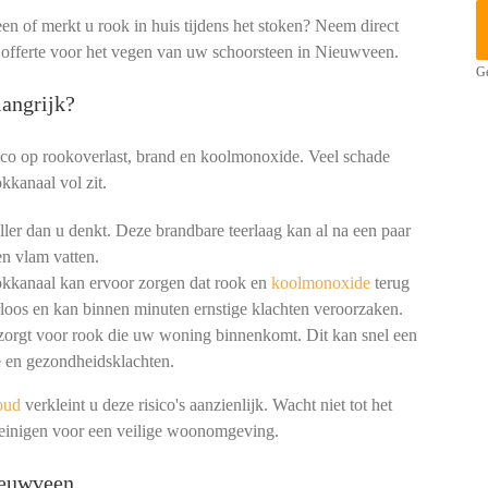
een of merkt u rook in huis tijdens het stoken? Neem direct
e offerte voor het vegen van uw schoorsteen in Nieuwveen.
Ge
angrijk?
ico op rookoverlast, brand en koolmonoxide. Veel schade
kkanaal vol zit.
ler dan u denkt. Deze brandbare teerlaag kan al na een paar
n vlam vatten.
okkanaal kan ervoor zorgen dat rook en
koolmonoxide
terug
loos en kan binnen minuten ernstige klachten veroorzaken.
 zorgt voor rook die uw woning binnenkomt. Dit kan snel een
 en gezondheidsklachten.
oud
verkleint u deze risico's aanzienlijk. Wacht niet tot het
reinigen voor een veilige woonomgeving.
ieuwveen