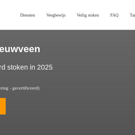
Diensten
Veegbewijs
Veilig stoken
FAQ
Ta
ieuwveen
rd stoken in 2025
ing - gecertificeerd)