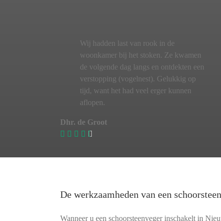
Wij hadden last van rook in de
woonkamer bij het stoken. Ze kwamen
de volgende dag langs en ontdekten een
verstopping (vogelnest). Gelukkig op
tijd, want het had veel erger kunnen
aflopen.
Dhr. de Groot
De werkzaamheden van een schoorstee
Wanneer u een schoorsteenveger inschakelt in Nie