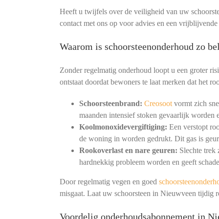
Heeft u twijfels over de veiligheid van uw schoorst
contact met ons op voor advies en een vrijblijvend
Waarom is schoorsteenonderhoud zo bel
Zonder regelmatig onderhoud loopt u een groter ris
ontstaat doordat bewoners te laat merken dat het roo
Schoorsteenbrand:
Creosoot
vormt zich snel
maanden intensief stoken gevaarlijk worden e
Koolmonoxidevergiftiging:
Een verstopt ro
de woning in worden gedrukt. Dit gas is geur
Rookoverlast en nare geuren:
Slechte trek
hardnekkig probleem worden en geeft schade
Door regelmatig vegen en goed
schoorsteenonderh
misgaat. Laat uw schoorsteen in Nieuwveen tijdig 
Voordelig onderhoudsabonnement in N