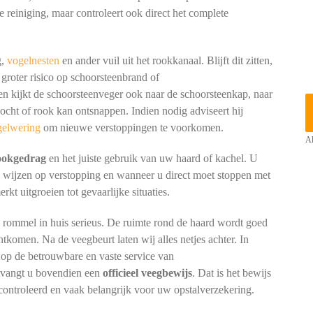
e reiniging, maar controleert ook direct het complete
g,
vogelnesten
en ander vuil uit het rookkanaal. Blijft dit zitten,
 groter risico op schoorsteenbrand of
kijkt de schoorsteenveger ook naar de schoorsteenkap, naar
cht of rook kan ontsnappen. Indien nodig adviseert hij
gelwering
om nieuwe verstoppingen te voorkomen.
Al
tookgedrag
en het juiste gebruik van uw haard of kachel. U
n wijzen op verstopping en wanneer u direct moet stoppen met
t uitgroeien tot gevaarlijke situaties.
p rommel in huis serieus. De ruimte rond de haard wordt goed
htkomen. Na de veegbeurt laten wij alles netjes achter. In
op de betrouwbare en vaste service van
ntvangt u bovendien een
officieel veegbewijs
. Dat is het bewijs
controleerd en vaak belangrijk voor uw opstalverzekering.