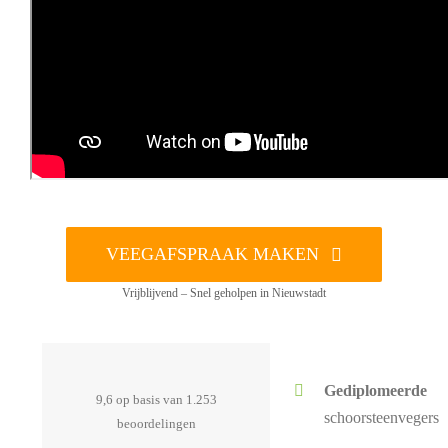
VEEGAFSPRAAK MAKEN
Vrijblijvend – Snel geholpen in Nieuwstadt
Gediplomeerde
9,6 op basis van 1.253
schoorsteenvegers
beoordelingen