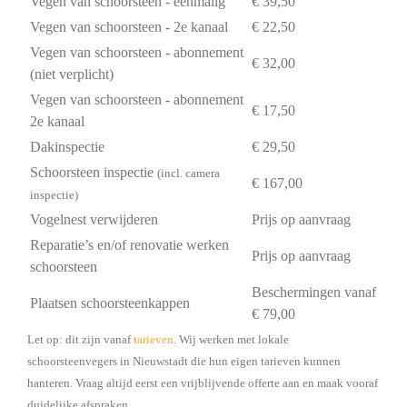
Vegen van schoorsteen - eenmalig
€ 39,50
Vegen van schoorsteen - 2e kanaal
€ 22,50
Vegen van schoorsteen - abonnement
€ 32,00
(niet verplicht)
Vegen van schoorsteen - abonnement
€ 17,50
2e kanaal
Dakinspectie
€ 29,50
Schoorsteen inspectie
(incl. camera
€ 167,00
inspectie)
Vogelnest verwijderen
Prijs op aanvraag
Reparatie’s en/of renovatie werken
Prijs op aanvraag
schoorsteen
Beschermingen vanaf
Plaatsen schoorsteenkappen
€ 79,00
Let op: dit zijn vanaf
tarieven
. Wij werken met lokale
schoorsteenvegers in Nieuwstadt die hun eigen tarieven kunnen
hanteren. Vraag altijd eerst een vrijblijvende offerte aan en maak vooraf
duidelijke afspraken.