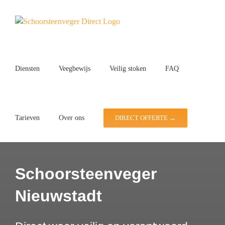
Ga
naar
inhoud
Diensten
Veegbewijs
Veilig stoken
FAQ
Tarieven
Over ons
DIRECT OFFERTE →
Schoorsteenveger
Nieuwstadt