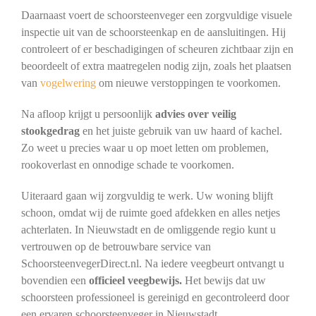
Daarnaast voert de schoorsteenveger een zorgvuldige visuele
inspectie uit van de schoorsteenkap en de aansluitingen. Hij
controleert of er beschadigingen of scheuren zichtbaar zijn en
beoordeelt of extra maatregelen nodig zijn, zoals het plaatsen
van
vogelwering
om nieuwe verstoppingen te voorkomen.
Na afloop krijgt u persoonlijk
advies over veilig
stookgedrag
en het juiste gebruik van uw haard of kachel.
Zo weet u precies waar u op moet letten om problemen,
rookoverlast en onnodige schade te voorkomen.
Uiteraard gaan wij zorgvuldig te werk. Uw woning blijft
schoon, omdat wij de ruimte goed afdekken en alles netjes
achterlaten. In Nieuwstadt en de omliggende regio kunt u
vertrouwen op de betrouwbare service van
SchoorsteenvegerDirect.nl. Na iedere veegbeurt ontvangt u
bovendien een
officieel veegbewijs.
Het bewijs dat uw
schoorsteen professioneel is gereinigd en gecontroleerd door
een ervaren schoorsteenveger in Nieuwstadt.