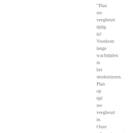
"Plan
uw
veegbeurt
tijdig
in!
Voorkom
lange
wachttijden
in
het
stookseizoen.
Plan
op
tijd
uw
veegbeurt
in.
Onze