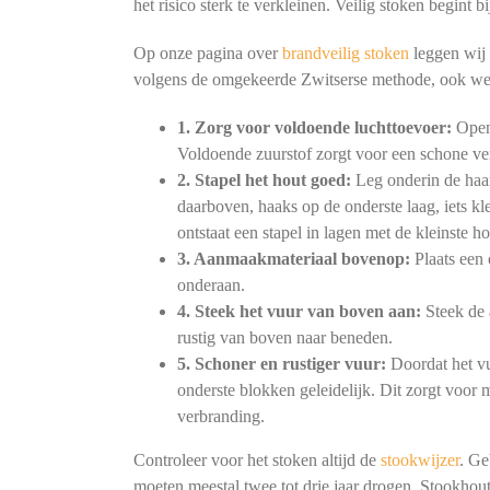
het risico sterk te verkleinen. Veilig stoken begint
Op onze pagina over
brandveilig stoken
leggen wij 
volgens de omgekeerde Zwitserse methode, ook we
1. Zorg voor voldoende luchttoevoer:
Open 
Voldoende zuurstof zorgt voor een schone ve
2. Stapel het hout goed:
Leg onderin de haar
daarboven, haaks op de onderste laag, iets kl
ontstaat een stapel in lagen met de kleinste h
3. Aanmaakmateriaal bovenop:
Plaats een 
onderaan.
4. Steek het vuur van boven aan:
Steek de 
rustig van boven naar beneden.
5. Schoner en rustiger vuur:
Doordat het vu
onderste blokken geleidelijk. Dit zorgt voor
verbranding.
Controleer voor het stoken altijd de
stookwijzer
. Ge
moeten meestal twee tot drie jaar drogen. Stookhout