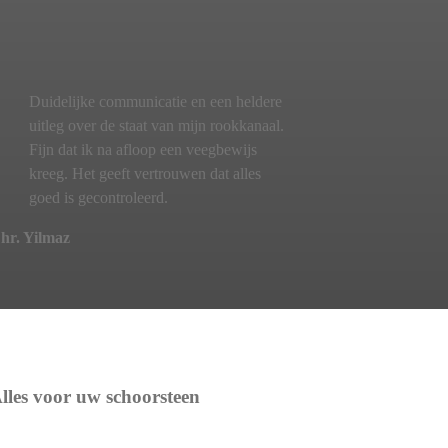
Duidelijke communicatie en een heldere
uitleg over de staat van mijn rookkanaal.
Fijn dat ik na afloop een veegbewijs
kreeg. Het geeft vertrouwen dat alles
goed is gecontroleerd.
hr. Yilmaz
lles voor uw schoorsteen