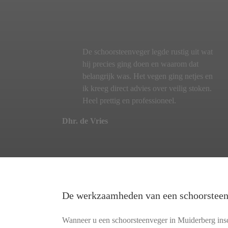
De schoorsteenveger legde rustig uit wat
hij precies ging doen en waarom dat
belangrijk was. Het vegen ging netjes en
ik kreeg direct advies over veilig stoken.
Heel prettig en professioneel.
Dhr. de Vries
De werkzaamheden van een schoorstee
Wanneer u een schoorsteenveger in Muiderberg insch