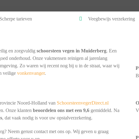
Scherpe tarieven
Veegbewijs verzekering
ilig en zorgvuldig
schoorsteen vegen in Muiderberg
. Een
goed onderhoud. Onze vakmensen reinigen al jarenlang
omgeving. Zo waren wij recent nog bij u in de straat, waar wij
P
n veilige
vonkenvanger
.
B
provincie Noord-Holland van
SchoorsteenvegerDirect.nl
O
nen. Onze klanten
beoordelen ons met een 9,6
gemiddeld. Na
V
js
, dat vaak nodig is voor uw opstalverzekering.
rg? Neem gerust contact met ons op. Wij geven u graag
P
rpe offerte voor u op.