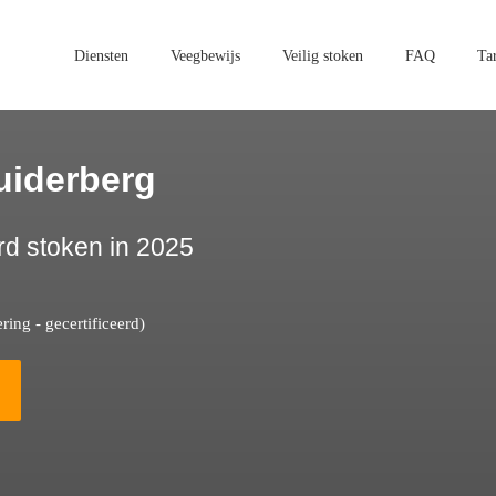
Diensten
Veegbewijs
Veilig stoken
FAQ
Ta
uiderberg
rd stoken in 2025
ing - gecertificeerd)