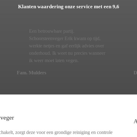
Klanten waardering onze service met een 9,6
Een betrouwbare partij.
Schoorsteenveger Erik kwam op tijd,
werkte netjes en gaf eerlijk advies over
onderhoud. Ik weet nu precies wanneer
ik weer moet laten vegen.
Fam. Mulders
D
nveger
A
akelt, zorgt deze voor een grondige reiniging en controle