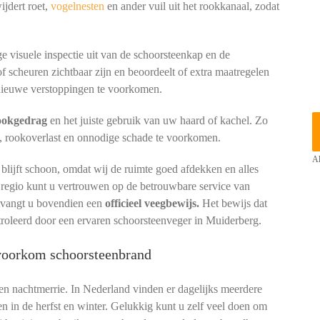
ijdert roet,
vogelnesten
en ander vuil uit het rookkanaal, zodat
e visuele inspectie uit van de schoorsteenkap en de
of scheuren zichtbaar zijn en beoordeelt of extra maatregelen
ieuwe verstoppingen te voorkomen.
tookgedrag
en het juiste gebruik van uw haard of kachel. Zo
, rookoverlast en onnodige schade te voorkomen.
Al
lijft schoon, omdat wij de ruimte goed afdekken en alles
 regio kunt u vertrouwen op de betrouwbare service van
ntvangt u bovendien een
officieel veegbewijs.
Het bewijs dat
troleerd door een ervaren schoorsteenveger in Muiderberg.
 voorkom schoorsteenbrand
een nachtmerrie. In Nederland vinden er dagelijks meerdere
en in de herfst en winter. Gelukkig kunt u zelf veel doen om