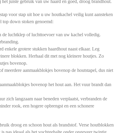
 bij het juiste gebruik van uw haard en goed, droog brandhout.
stap voor stap uit hoe u uw houtkachel veilig kunt aansteken
l top down stoken genoemd:
de luchtklep of luchttoevoer van uw kachel volledig.
rbranding.
d enkele grotere stukken haardhout naast elkaar. Leg
einere blokken. Herhaal dit met nog kleinere houtjes. Zo
outjes bovenop.
of meerdere aanmaakblokjes bovenop de houtstapel, dus niet
aanmaakblokjes bovenop het hout aan. Het vuur brandt dan
ur zich langzaam naar beneden verplaatst, verbranden de
 minder rook, een hogere opbrengst en een schonere
bruik droog en schoon hout als brandstof. Verse houtblokken
 is pas ideaal als het vochtgehalte onder ongeveer twintig