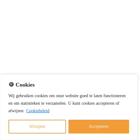
🍪 Cookies
Wij
gebruiken
cookies
om
onze
website
goed
te
laten
functioneren
en
om
statistieken
te
verzamelen.
U
kunt
cookies
accepteren of
afwijzen.
Cookiebeleid
Winter officieel begonnen: tips voor veilig en
verantwoord stoken
Afwijzen
Accepteren
1 december 2025