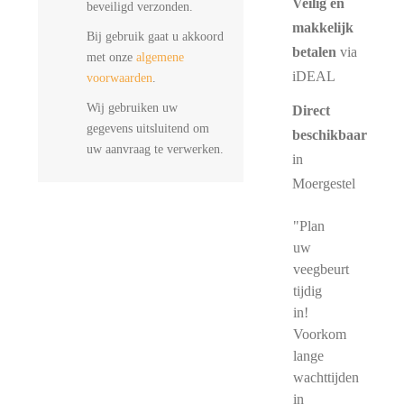
Veilig en
beveiligd verzonden.
makkelijk
Bij gebruik gaat u akkoord
betalen
via
met onze
algemene
iDEAL
voorwaarden
.
Wij gebruiken uw
Direct
gegevens uitsluitend om
beschikbaar
uw aanvraag te verwerken.
in
Moergestel
"Plan
uw
veegbeurt
tijdig
in!
Voorkom
lange
wachttijden
in