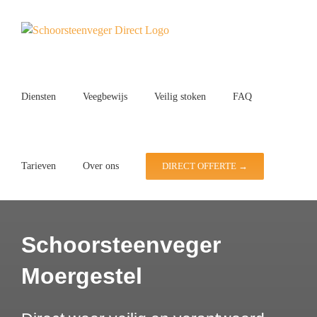
Ga
naar
inhoud
Diensten
Veegbewijs
Veilig stoken
FAQ
Tarieven
Over ons
DIRECT OFFERTE →
Schoorsteenveger
Moergestel