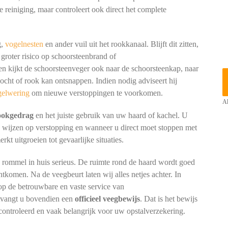
e reiniging, maar controleert ook direct het complete
g,
vogelnesten
en ander vuil uit het rookkanaal. Blijft dit zitten,
 groter risico op schoorsteenbrand of
kijkt de schoorsteenveger ook naar de schoorsteenkap, naar
cht of rook kan ontsnappen. Indien nodig adviseert hij
gelwering
om nieuwe verstoppingen te voorkomen.
Al
tookgedrag
en het juiste gebruik van uw haard of kachel. U
n wijzen op verstopping en wanneer u direct moet stoppen met
t uitgroeien tot gevaarlijke situaties.
p rommel in huis serieus. De ruimte rond de haard wordt goed
htkomen. Na de veegbeurt laten wij alles netjes achter. In
p de betrouwbare en vaste service van
ntvangt u bovendien een
officieel veegbewijs
. Dat is het bewijs
controleerd en vaak belangrijk voor uw opstalverzekering.