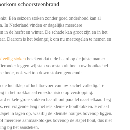
voorkom schoorsteenbrand
denkt. Eén seizoen stoken zonder goed onderhoud kan al
n. In Nederland vinden er dagelijks meerdere
n in de herfst en winter. De schade kan groot zijn en in het
aar. Daarom is het belangrijk om nu maatregelen te nemen en
dveilig stoken
betekent dat u de haard op de juiste manier
Hieronder leggen wij stap voor stap uit hoe u uw houtkachel
 methode, ook wel top down stoken genoemd:
de luchtklep of luchttoevoer van uw kachel volledig. Te
ag in het rookkanaal en extra risico op verstopping.
rd enkele grote stukken haardhout parallel naast elkaar. Leg
gs, een volgende laag met iets kleinere houtblokken. Herhaal
tapel in lagen op, waarbij de kleinste houtjes bovenop liggen.
of meerdere aanmaakblokjes bovenop de stapel hout, dus niet
ng bij het aansteken.