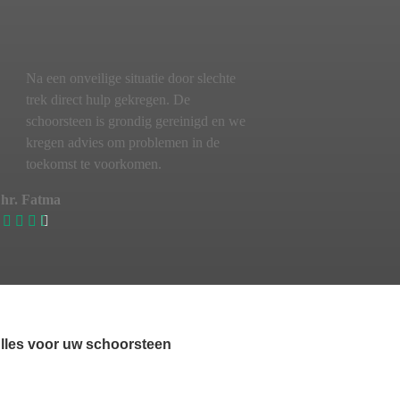
Na een onveilige situatie door slechte
trek direct hulp gekregen. De
schoorsteen is grondig gereinigd en we
kregen advies om problemen in de
toekomst te voorkomen.
hr. Fatma
lles voor uw schoorsteen