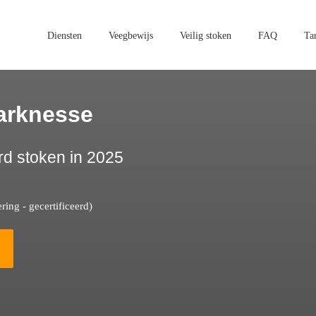
Diensten
Veegbewijs
Veilig stoken
FAQ
Ta
arknesse
rd stoken in 2025
ing - gecertificeerd)