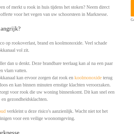
een of merkt u rook in huis tijdens het stoken? Neem direct
e offerte voor het vegen van uw schoorsteen in Marknesse.
Ge
angrijk?
ico op rookoverlast, brand en koolmonoxide. Veel schade
kkanaal vol zit.
ler dan u denkt. Deze brandbare teerlaag kan al na een paar
n vlam vatten.
okkanaal kan ervoor zorgen dat rook en
koolmonoxide
terug
loos en kan binnen minuten ernstige klachten veroorzaken.
 zorgt voor rook die uw woning binnenkomt. Dit kan snel een
 en gezondheidsklachten.
oud
verkleint u deze risico's aanzienlijk. Wacht niet tot het
reinigen voor een veilige woonomgeving.
arknesse