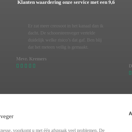
Klanten waardering onze service met een 9,6
Er zat meer creosoot in het kanaal dan ik
dacht. De schoorsteenveger vertelde
duidelijk welke risico’s dat gaf. Ben blij
dat het meteen veilig is gemaakt.
Mevr. Kremers
D
A
nveger
knesse, voorkomt u met één afspraak veel problemen. De