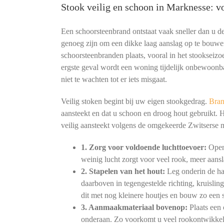
Stook veilig en schoon in Marknesse: 
Een schoorsteenbrand ontstaat vaak sneller dan u 
genoeg zijn om een dikke laag aanslag op te bouwe
schoorsteenbranden plaats, vooral in het stookseizoe
ergste geval wordt een woning tijdelijk onbewoonb
niet te wachten tot er iets misgaat.
Veilig stoken begint bij uw eigen stookgedrag.
Bran
aansteekt en dat u schoon en droog hout gebruikt. 
veilig aansteekt volgens de omgekeerde Zwitserse
1. Zorg voor voldoende luchttoevoer:
Open 
weinig lucht zorgt voor veel rook, meer aansl
2. Stapelen van het hout:
Leg onderin de haa
daarboven in tegengestelde richting, kruislin
dit met nog kleinere houtjes en bouw zo een s
3. Aanmaakmateriaal bovenop:
Plaats een 
onderaan. Zo voorkomt u veel rookontwikkeli