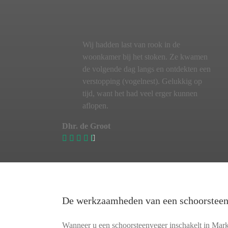
Wij hadden last van rook in de
woonkamer bij het stoken. Ze kwamen
de volgende dag langs en ontdekten een
verstopping (vogelnest). Gelukkig op
tijd, want het had veel erger kunnen
aflopen.
Dhr. de Groot
De werkzaamheden van een schoorstee
Wanneer u een schoorsteenveger inschakelt in Mar