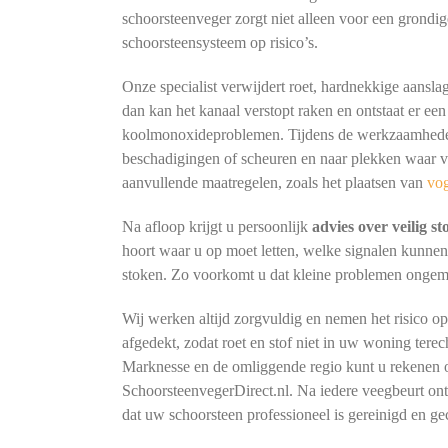
schoorsteenveger zorgt niet alleen voor een grondig
schoorsteensysteem op risico’s.
Onze specialist verwijdert roet, hardnekkige aansla
dan kan het kanaal verstopt raken en ontstaat er een
koolmonoxideproblemen. Tijdens de werkzaamheden 
beschadigingen of scheuren en naar plekken waar vo
aanvullende maatregelen, zoals het plaatsen van
vo
Na afloop krijgt u persoonlijk
advies over veilig s
hoort waar u op moet letten, welke signalen kunne
stoken. Zo voorkomt u dat kleine problemen ongemerk
Wij werken altijd zorgvuldig en nemen het risico o
afgedekt, zodat roet en stof niet in uw woning terec
Marknesse en de omliggende regio kunt u rekenen o
SchoorsteenvegerDirect.nl. Na iedere veegbeurt o
dat uw schoorsteen professioneel is gereinigd en ge