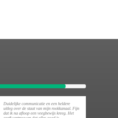
Duidelijke communicatie en een heldere
uitleg over de staat van mijn rookkanaal. Fijn
dat ik na afloop een veegbewijs kreeg. Het
geeft vertrouwen dat alles goed is