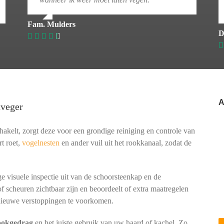
Fam. Mulders
D
A
nveger
kelt, zorgt deze voor een grondige reiniging en controle van
t roet,
vogelnesten
en ander vuil uit het rookkanaal, zodat de
e visuele inspectie uit van de schoorsteenkap en de
of scheuren zichtbaar zijn en beoordeelt of extra maatregelen
ieuwe verstoppingen te voorkomen.
tookgedrag
en het juiste gebruik van uw haard of kachel. Zo