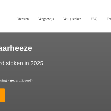
Diensten
Veegbewijs
Veilig stoken
FAQ
Ta
aarheeze
rd stoken in 2025
ing - gecertificeerd)