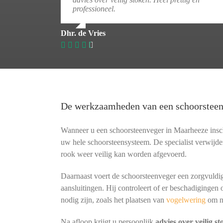
professioneel.
Dhr. de Vries
De werkzaamheden van een schoorstee
Wanneer u een schoorsteenveger in Maarheeze inscha
uw hele schoorsteensysteem. De specialist verwijder
rook weer veilig kan worden afgevoerd.
Daarnaast voert de schoorsteenveger een zorgvuldig
aansluitingen. Hij controleert of er beschadigingen 
nodig zijn, zoals het plaatsen van
vogelwering
om n
Na afloop krijgt u persoonlijk
advies over veilig s