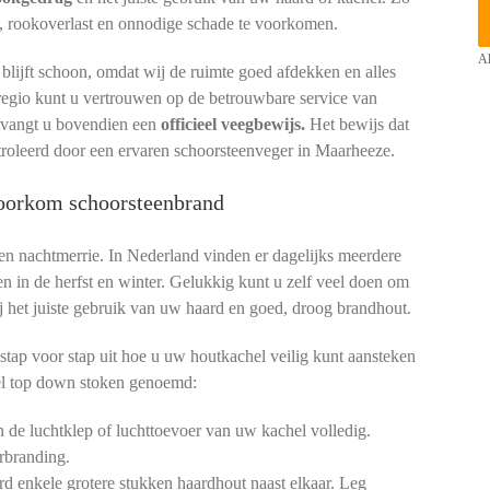
, rookoverlast en onnodige schade te voorkomen.
Al
lijft schoon, omdat wij de ruimte goed afdekken en alles
regio kunt u vertrouwen op de betrouwbare service van
ntvangt u bovendien een
officieel veegbewijs.
Het bewijs dat
troleerd door een ervaren schoorsteenveger in Maarheeze.
voorkom schoorsteenbrand
een nachtmerrie. In Nederland vinden er dagelijks meerdere
en in de herfst en winter. Gelukkig kunt u zelf veel doen om
 bij het juiste gebruik van uw haard en goed, droog brandhout.
stap voor stap uit hoe u uw houtkachel veilig kunt aansteken
l top down stoken genoemd:
de luchtklep of luchttoevoer van uw kachel volledig.
rbranding.
d enkele grotere stukken haardhout naast elkaar. Leg