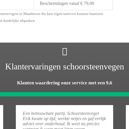
Beschermingen vanaf € 79,00
rsteenvegers in Maarheeze die hun eigen tarieven kunnen hanteren.
af duidelijke afspraken.
Klantervaringen schoorsteenvegen
Klanten waardering onze service met een 9,6
Een betrouwbare partij. Schoorsteenveger
Erik kwam op tijd, werkte netjes en gaf eerlijk
advies over onderhoud. Ik weet nu precies
wanneer ik weer moet laten vegen.