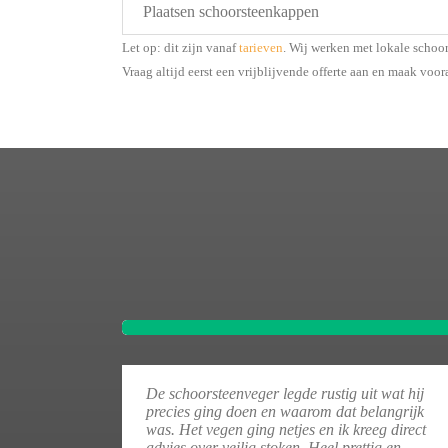
Plaatsen schoorsteenkappen
Let op: dit zijn vanaf
tarieven
. Wij werken met lokale schoo
Vraag altijd eerst een vrijblijvende offerte aan en maak voor
De schoorsteenveger legde rustig uit wat hij
precies ging doen en waarom dat belangrijk
was. Het vegen ging netjes en ik kreeg direct
advies over veilig stoken. Heel prettig en