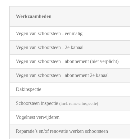
Werkzaamheden
Tar
Vegen van schoorsteen - eenmalig
€ 3
Vegen van schoorsteen - 2e kanaal
€ 2
Vegen van schoorsteen - abonnement (niet verplicht)
€ 3
Vegen van schoorsteen - abonnement 2e kanaal
€ 1
Dakinspectie
€ 2
Schoorsteen inspectie
€ 1
(incl. camera inspectie)
Vogelnest verwijderen
Pri
Reparatie’s en/of renovatie werken schoorsteen
Pri