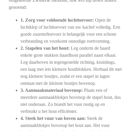
omgekeerde Zwitserse methode, ook wel top down stoken
genoemd:
1. Zorg voor voldoende luchttoevoer:
Open de
luchtklep of luchttoevoer van uw kachel volledig. Een
goede zuurstoftoevoer is belangrijk voor een schone
verbranding en voorkomt onnodige roetvorming.
2. Stapelen van het hout:
Leg onderin de haard
enkele grote stukken haardhout parallel naast elkaar.
Leg daarboven in tegengestelde richting, kruislings,
een laag met iets kleinere houtblokken. Herhaal dit met
nog kleinere houtjes, zodat er een stapel in lagen
ontstaat met de kleinste houtjes bovenop.
3. Aanmaakmateriaal bovenop:
Plaats een of
meerdere aanmaakblokjes bovenop de stapel hout, dus
niet onderaan. Zo brandt het vuur rustig op en
verbruikt u het hout efficiënter.
4. Steek het vuur van boven aan:
Steek de
aanmaakblokjes bovenop het hout aan. Het vuur