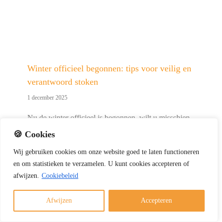
Winter officieel begonnen: tips voor veilig en
verantwoord stoken
1 december 2025
Nu de winter officieel is begonnen, wilt u misschien
genieten van een warm haardvuur. Met deze tips
🍪 Cookies
stookt u veilig, verantwoord en volgens de geldende
Wij
gebruiken
cookies
om
onze
website
goed
te
laten
functioneren
regels. Veilig en verantwoord stoken kort samengevat
en
om
statistieken
te
verzamelen.
U
kunt
cookies
accepteren of
Gebruik alleen droog en schoon hout Laat de [...]
afwijzen.
Cookiebeleid
Afwijzen
Accepteren