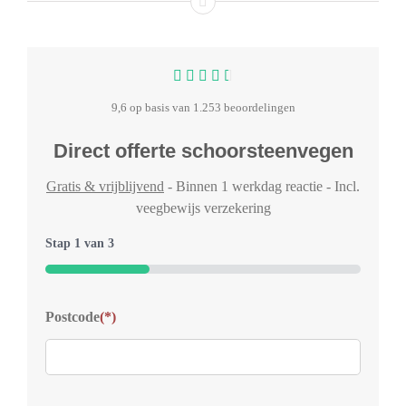
9,6 op basis van 1.253 beoordelingen
Direct offerte schoorsteenvegen
Gratis & vrijblijvend
- Binnen 1 werkdag reactie - Incl.
veegbewijs verzekering
Stap
1
van
3
33%
Typ
Postcode
(*)
Welk
voor