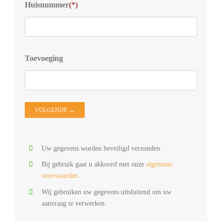
Kies
Huisnummer
(*)
S
D
Z
D
Toevoeging
D
V
D
O
Uw gegevens worden beveiligd verzonden.
Bij gebruik gaat u akkoord met onze
algemene
voorwaarden
.
Wij gebruiken uw gegevens uitsluitend om uw
aanvraag te verwerken.