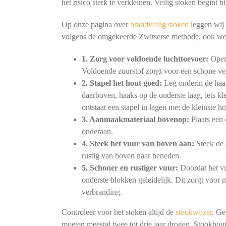
het risico sterk te verkleinen. Veilig stoken begint
Op onze pagina over
brandveilig stoken
leggen wij 
volgens de omgekeerde Zwitserse methode, ook we
1. Zorg voor voldoende luchttoevoer:
Open 
Voldoende zuurstof zorgt voor een schone ve
2. Stapel het hout goed:
Leg onderin de haar
daarboven, haaks op de onderste laag, iets kl
ontstaat een stapel in lagen met de kleinste h
3. Aanmaakmateriaal bovenop:
Plaats een 
onderaan.
4. Steek het vuur van boven aan:
Steek de 
rustig van boven naar beneden.
5. Schoner en rustiger vuur:
Doordat het vu
onderste blokken geleidelijk. Dit zorgt voor
verbranding.
Controleer voor het stoken altijd de
stookwijzer
. Ge
moeten meestal twee tot drie jaar drogen. Stookhout