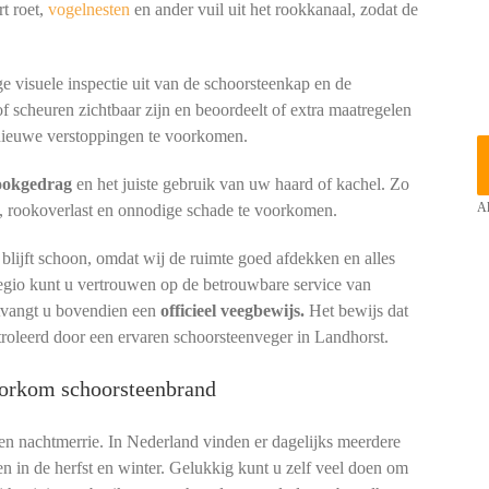
t roet,
vogelnesten
en ander vuil uit het rookkanaal, zodat de
e visuele inspectie uit van de schoorsteenkap en de
of scheuren zichtbaar zijn en beoordeelt of extra maatregelen
ieuwe verstoppingen te voorkomen.
tookgedrag
en het juiste gebruik van uw haard of kachel. Zo
, rookoverlast en onnodige schade te voorkomen.
Al
lijft schoon, omdat wij de ruimte goed afdekken en alles
regio kunt u vertrouwen op de betrouwbare service van
ntvangt u bovendien een
officieel veegbewijs.
Het bewijs dat
troleerd door een ervaren schoorsteenveger in Landhorst.
voorkom schoorsteenbrand
een nachtmerrie. In Nederland vinden er dagelijks meerdere
en in de herfst en winter. Gelukkig kunt u zelf veel doen om