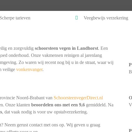
Scherpe tarieven
Veegbewijs verzekering
ilig en zorgvuldig
schoorsteen vegen in Landhorst
. Een
goed onderhoud. Onze vakmensen reinigen al jarenlang
omgeving. Zo waren wij recent nog bij u in de straat, waar wij
P
n veilige
vonkenvanger
.
B
provincie Noord-Brabant van
SchoorsteenvegerDirect.nl
O
nen. Onze klanten
beoordelen ons met een 9,6
gemiddeld. Na
V
js
, dat vaak nodig is voor uw opstalverzekering.
t? Neem gerust contact met ons op. Wij geven u graag
P
rpe offerte voor u op.