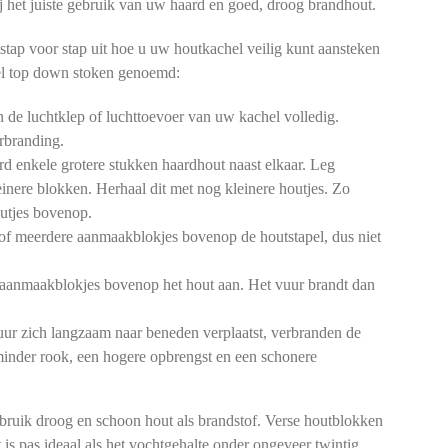
 bij het juiste gebruik van uw haard en goed, droog brandhout.
stap voor stap uit hoe u uw houtkachel veilig kunt aansteken
l top down stoken genoemd:
de luchtklep of luchttoevoer van uw kachel volledig.
rbranding.
d enkele grotere stukken haardhout naast elkaar. Leg
einere blokken. Herhaal dit met nog kleinere houtjes. Zo
outjes bovenop.
of meerdere aanmaakblokjes bovenop de houtstapel, dus niet
aanmaakblokjes bovenop het hout aan. Het vuur brandt dan
ur zich langzaam naar beneden verplaatst, verbranden de
 minder rook, een hogere opbrengst en een schonere
bruik droog en schoon hout als brandstof. Verse houtblokken
 is pas ideaal als het vochtgehalte onder ongeveer twintig