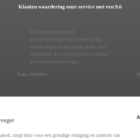
Klanten waardering onze service met een 9,6
Een betrouwbare partij.
Schoorsteenveger Erik kwam op tijd,
werkte netjes en gaf eerlijk advies over
onderhoud. Ik weet nu precies wanneer
ik weer moet laten vegen.
Fam. Mulders
D
A
nveger
kelt, zorgt deze voor een grondige reiniging en controle van