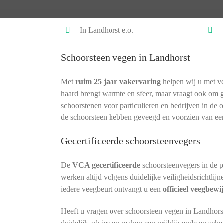
In Landhorst e.o.
Schoorsteen vegen in Landhorst
Met
ruim 25 jaar vakervaring
helpen wij u met ve
haard brengt warmte en sfeer, maar vraagt ook om 
schoorstenen voor particulieren en bedrijven in de 
de schoorsteen hebben geveegd en voorzien van ee
Gecertificeerde schoorsteenvegers
De
VCA gecertificeerde
schoorsteenvegers in de 
werken altijd volgens duidelijke veiligheidsrichtlij
iedere veegbeurt ontvangt u een
officieel veegbewi
Heeft u vragen over schoorsteen vegen in Landhors
duidelijk advies en maken een vrijblijvende en sche