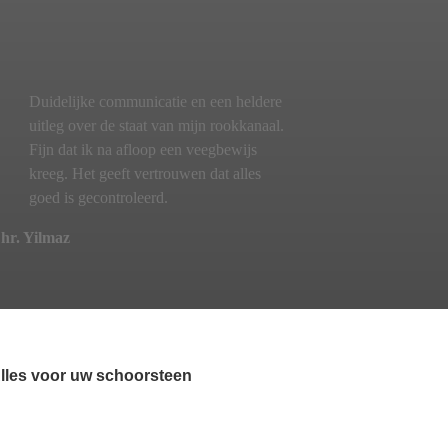
Duidelijke communicatie en een heldere
uitleg over de staat van mijn rookkanaal.
Fijn dat ik na afloop een veegbewijs
kreeg. Het geeft vertrouwen dat alles
goed is gecontroleerd.
hr. Yilmaz
lles voor uw schoorsteen