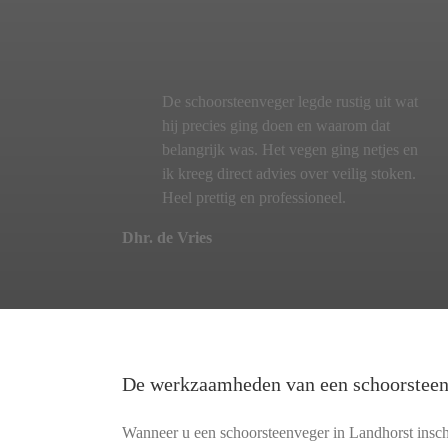
De schoorsteenveger legde rustig uit wat
hij precies ging doen en waarom dat
belangrijk was. Het vegen ging netjes en
ik kreeg direct advies over veilig stoken.
Heel prettig en professioneel.
Dhr. de Vries
De werkzaamheden van een schoorstee
Wanneer u een schoorsteenveger in Landhorst inscha