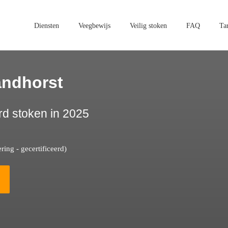
Diensten
Veegbewijs
Veilig stoken
FAQ
Ta
andhorst
rd stoken in 2025
ing - gecertificeerd)