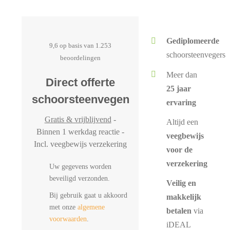
Gediplomeerde
9,6 op basis van 1.253
schoorsteenvegers
beoordelingen
Meer dan
Direct offerte
25 jaar
schoorsteenvegen
ervaring
Gratis & vrijblijvend
-
Altijd een
Binnen 1 werkdag reactie -
veegbewijs
Incl. veegbewijs verzekering
voor de
verzekering
Uw gegevens worden
beveiligd verzonden.
Veilig en
Bij gebruik gaat u akkoord
makkelijk
met onze
algemene
betalen
via
voorwaarden
.
iDEAL