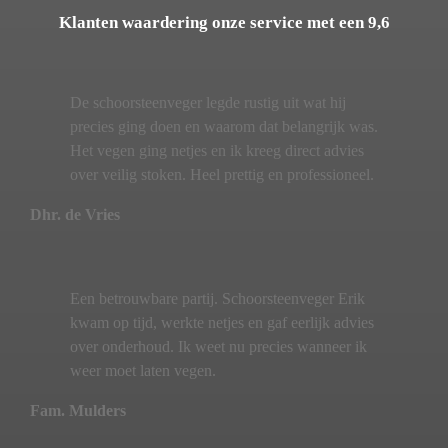
Klanten waardering onze service met een 9,6
De schoorsteenveger legde rustig uit wat hij
precies ging doen en waarom dat belangrijk was.
Het vegen ging netjes en ik kreeg direct advies
over veilig stoken. Heel prettig en professioneel.
Dhr. de Vries
Een betrouwbare partij. Schoorsteenveger Erik
kwam op tijd, werkte netjes en gaf eerlijk advies
over onderhoud. Ik weet nu precies wanneer ik
weer moet laten vegen.
Fam. Mulders