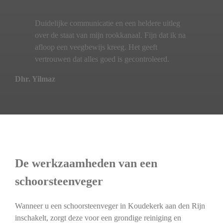
Duidelijke communicatie en een heldere uitleg
over de staat van mijn rookkanaal. Fijn dat ik na
afloop een veegbewijs kreeg. Het geeft
vertrouwen dat alles goed is gecontroleerd.
Dhr. Yilmaz
De werkzaamheden van een
schoorsteenveger
Wanneer u een schoorsteenveger in Koudekerk aan den Rijn
inschakelt, zorgt deze voor een grondige reiniging en