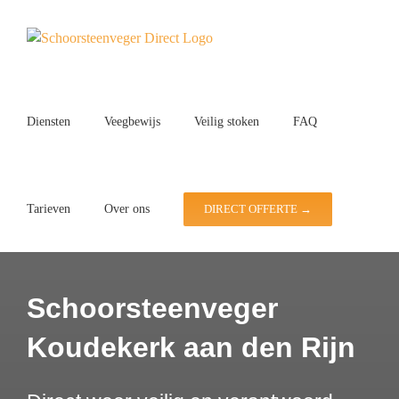
Ga
naar
inhoud
Diensten
Veegbewijs
Veilig stoken
FAQ
Tarieven
Over ons
DIRECT OFFERTE →
Schoorsteenveger
Koudekerk aan den Rijn