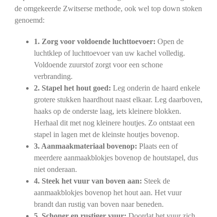
de omgekeerde Zwitserse methode, ook wel top down stoken
genoemd:
1. Zorg voor voldoende luchttoevoer:
Open de
luchtklep of luchttoevoer van uw kachel volledig.
Voldoende zuurstof zorgt voor een schone
verbranding.
2. Stapel het hout goed:
Leg onderin de haard enkele
grotere stukken haardhout naast elkaar. Leg daarboven,
haaks op de onderste laag, iets kleinere blokken.
Herhaal dit met nog kleinere houtjes. Zo ontstaat een
stapel in lagen met de kleinste houtjes bovenop.
3. Aanmaakmateriaal bovenop:
Plaats een of
meerdere aanmaakblokjes bovenop de houtstapel, dus
niet onderaan.
4. Steek het vuur van boven aan:
Steek de
aanmaakblokjes bovenop het hout aan. Het vuur
brandt dan rustig van boven naar beneden.
5. Schoner en rustiger vuur:
Doordat het vuur zich