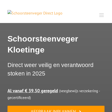
Ga
naar
inhoud
Schoorsteenveger
Kloetinge
Direct weer veilig en verantwoord
stoken in 2025
Al vanaf € 39,50 geregeld
(veegbewijs verzekering -
gecertificeerd)
AFSPRAAK INPLANNEN