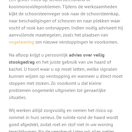
koolmonoxideproblemen. Tijdens de werkzaamheden
kijkt de schoorsteenveger ook naar de schoorsteenkap,
naar beschadigingen of scheuren en naar plekken waar
vocht of rook kan ontsnappen. Indien nodig adviseert hij
aanvullende maatregelen, zoals het plaatsen van
vogelwering
om nieuwe verstoppingen te voorkomen.
Na afloop krijgt u persoonlijk
advies over veilig
stookgedrag
en het juiste gebruik van uw haard of
kachel. U hoort waar u op moet letten, welke signalen
kunnen wijzen op verstopping en wanneer u direct moet
stoppen met stoken. Zo voorkomt u dat kleine
problemen ongemerkt uitgroeien tot gevaarlijke
situaties.
Wij werken altijd zorgvuldig en nemen het risico op
rommel in huis serieus. De ruimte rond de haard wordt
goed afgedekt, zodat roet en stof niet in uw woning
terechtkomen. Na de veegbeurt laten wij alles netjes