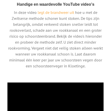
Handige en waardevolle YouTube video's
In deze video
legt de brandweer uit
hoe u met de
Zwitserse methode schoner kunt stoken. De tips zijn
belangrijk, omdat verkeerd stoken sneller leidt tot
rookoverlast, schade aan uw rookkanaal en een groter
risico op schoorsteenbrand. Bekijk de video's hieronder
en probeer de methode zelf. U ziet direct minder
rookvorming. Vergeet niet dat veilig stoken alleen werkt
wanneer uw rookkanaal schoon is. Laat daarom
minimaal één keer per jaar uw schoorsteen vegen door
een schoorsteenveger in Kloetinge.