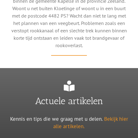
binnen de gemeente Kapelle in de provincie Zeeland.
Woont u net buiten Kloetinge of woont u in een buurt
met de postcode 4482 PS? Wacht dan niet te lang met
het plannen van een veegbeurt. Problemen zoals een
verstopt rookkanaal of een slechte trek kunnen binnen
korte tijd ontstaan en leiden vaak tot brandgevaar of
rookoverlast.
Actuele artikelen
Kennis en tips die we graag met u delen.
Bekijk hier
alle artikelen.