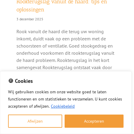
Rookterugslag vanuit de haard: tips en
oplossingen
3 december 2025
Rook vanuit de haard die terug uw woning
inkomt, duidt vaak op een probleem met de
schoorsteen of ventilatie. Goed stookgedrag en
onderhoud voorkomen dit rookterugslag vanuit
de haard probleem. Rookterugslag in het kort
samengevat Rookterugslag ontstaat vaak door
slechte [...]
🍪 Cookies
Wij
gebruiken
cookies
om
onze
website
goed
te
laten
functioneren
en
om
statistieken
te
verzamelen.
U
kunt
cookies
accepteren of afwijzen.
Cookiebeleid
Afwijzen
Accepteren